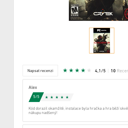
Napsat recenzi
4,1/5
10
Rece
Daná hvě
Alex
5/5
Kód dorazil okamžitě, instalace byla hračka a hra běží sk
nákupu nadšený!