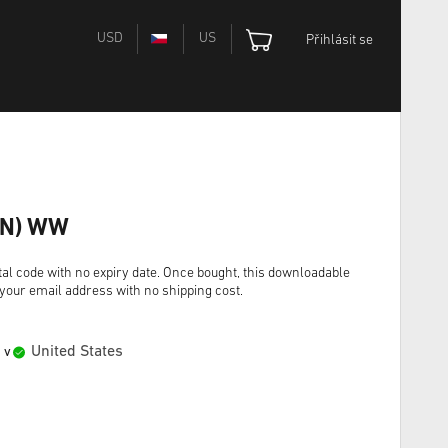
USD
US
Přihlásit se
GIN) WW
tal code with no expiry date. Once bought, this downloadable
o your email address with no shipping cost.
United States
 v