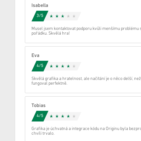
Isabella
zrušení
3/5
Musel jsem kontaktovat podporu kvůli menšímu problému s ak
pořádku. Skvělá hra!
Eva
4/5
Skvělá grafika a hratelnost, ale načítání je o něco delší, n
fungoval perfektně.
Tobias
4/5
Grafika je úchvatná a integrace kódu na Originu byla bezpr
chvíli trvalo.