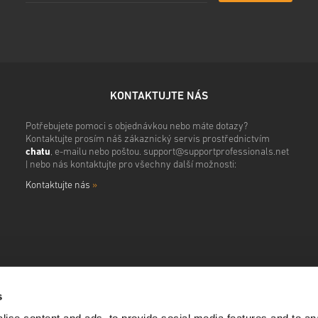
• Dokonči objednávku
Poté obdržíš e-mail s bezpe
KONTAKTUJTE NÁS
Potřebujete pomoci s objednávkou nebo máte dotazy?
Kontaktujte prosím náš zákaznický servis prostřednictvím
chatu
, e-mailu nebo poštou.
support@supportprofessionals.net
| nebo nás kontaktujte pro všechny další možnosti:
Kontaktujte nás
»
s