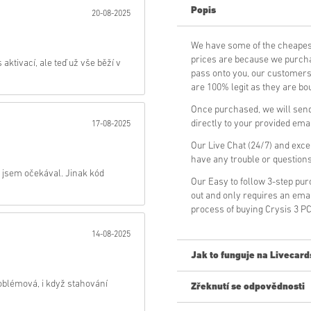
Popis
20-08-2025
Poslat
We have some of the cheapes
prices are because we purchas
tivací, ale teď už vše běží v
pass onto you, our customers
are 100% legit as they are bou
Once purchased, we will send 
directly to your provided ema
17-08-2025
Our Live Chat (24/7) and exce
have any trouble or question
ež jsem očekával. Jinak kód
Our Easy to follow 3-step pu
out and only requires an ema
process of buying Crysis 3 P
14-08-2025
Jak to funguje na Livecard
oblémová, i když stahování
Zřeknutí se odpovědnosti
Nový na Livecards.net? Nákup 