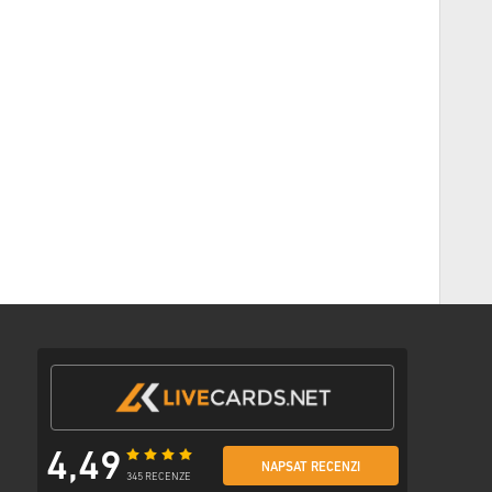
udou dodány před nebo v uvedené datum vydání,
skladem, budou dodány okamžitě, čekající na bezpečnostní
erční použití nebudou akceptovány.
odukt.
ím podívejte na naše FAQ.
i problém s nákupem, informujte nás prosím pomocí
ytvořeny vývojářem hry a jsou tedy originální.
ršení platnosti.
odukty DLC – Abyste mohli hrát toto rozšíření, musíte mít
e obdržet více než jeden kód..
še nebo postupuj podle kroků níže 👇
su
4,49
NAPSAT RECENZI
platby
345 RECENZE