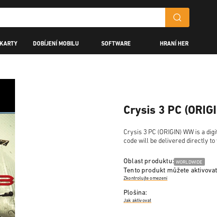
 KARTY
DOBÍJENÍ MOBILU
SOFTWARE
HRANÍ HER
Crysis 3 PC (ORI
Crysis 3 PC (ORIGIN) WW is a digi
code will be delivered directly t
Oblast produktu:
WORLDWIDE
Tento produkt můžete aktivovat
Zkontrolujte omezení
Plošina:
Jak aktivovat