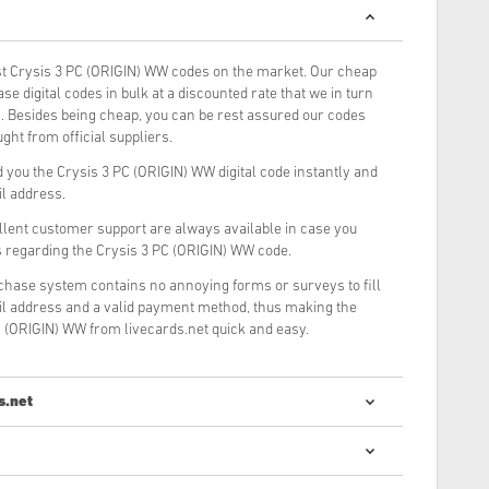
t Crysis 3 PC (ORIGIN) WW codes on the market. Our cheap
e digital codes in bulk at a discounted rate that we in turn
. Besides being cheap, you can be rest assured our codes
ght from official suppliers.
you the Crysis 3 PC (ORIGIN) WW digital code instantly and
il address.
llent customer support are always available in case you
s regarding the Crysis 3 PC (ORIGIN) WW code.
rchase system contains no annoying forms or surveys to fill
il address and a valid payment method, thus making the
C (ORIGIN) WW from livecards.net quick and easy.
s.net
digitálních kódů je rychlý a jednoduchý: