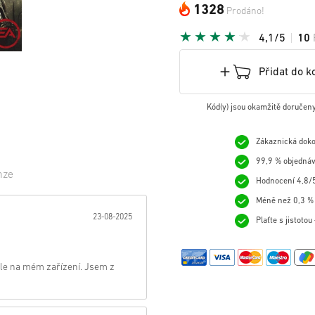
1328
Prodáno!
4,1/5
10
Přidat do k
Kód(y) jsou okamžitě doručen
Zákaznická doko
99,9 % objednáv
nze
Hodnocení 4,8/5
Méně než 0,3 % 
zda:
23-08-2025
Plaťte s jistoto
věle na mém zařízení. Jsem z