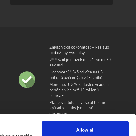
čným odkazem pro přístup ke svému kódu.
Zákaznická dokonalost – Náš slib
podložený výsledky.
99,9 % objednávek doručeno do 60
sekund.
Hodnocení 4,8/5 od více než 3
milionů ověřených zákazníků.
Méně než 0,3 % žádostí o vrácení
peněz z více než 10 milionů
transakcí.
Plaťte s jistotou – vaše oblíbené
způsoby platby jsou plně
chráněny.
Allow all