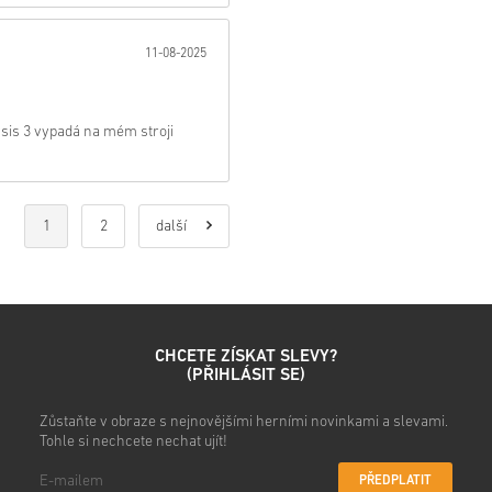
• Produkty
Předobjednávky
b
zatímco položky, které jsou 
11-08-2025
kontroly.
• Nákupy považované za kom
• Kupujete pouze digitální pr
• Pro více informací se pros
rysis 3 vypadá na mém stroji
• Pokud narazíte na jakýkol
našeho
Kontaktujte nás
.
• Tyto kódy ke stažení jsou v
• Tyto kódy nemají datum vyp
• Stahovatelný obsah nebo pr
1
2
další
původní hru.
• Pro některé produkty můžet
CHCETE ZÍSKAT SLEVY?
(PŘIHLÁSIT SE)
Podívej se na rychlý návod vý
Zůstaňte v obraze s nejnovějšími herními novinkami a slevami.
• Vyber si produkt
Tohle si nechcete nechat ujít!
• Zadej svou e-mailovou adre
• Vyber preferovaný způsob 
PŘEDPLATIT