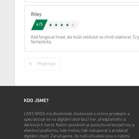
Riley
4/5
Kód fungoval hned, ale kvůli velikosti se chvíli stahoval. C
fantasticky.
Předchozí
KDO JSME?
LIVECARDS má dlouholeté zkušenosti s online prodejem a
specializuje se na digitální distribuci her, předplatného a
dárkových karet. Naším posláním je poskytovat bezpečnou a
efektivní platformu, kde mohou lidé nakupovat a prodávat
digitální zboží. Zaručujeme, že naši uživatelé jsou s našimi