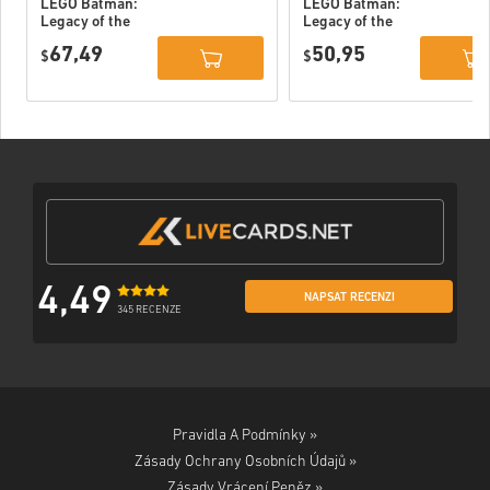
LEGO Batman:
LEGO Batman:
Legacy of the
Legacy of the
Dark Knight
Dark Knight PC
67,49
50,95
Deluxe Edition
$
(STEAM) EU
$
DLC PC (STEAM)
EU
4,49
NAPSAT RECENZI
345 RECENZE
Pravidla A Podmínky »
Zásady Ochrany Osobních Údajů »
Zásady Vrácení Peněz »