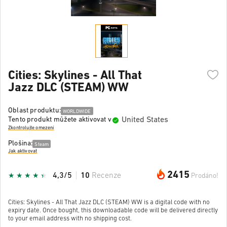
Cities: Skylines - All That
Jazz DLC (STEAM) WW
Oblast produktu:
WORLDWIDE
United States
Tento produkt můžete aktivovat v
Zkontrolujte omezení
Plošina:
Steam
Jak aktivovat
2415
4,3/5
10
Recenze
Prodáno!
Cities: Skylines - All That Jazz DLC (STEAM) WW is a digital code with no
expiry date. Once bought, this downloadable code will be delivered directly
to your email address with no shipping cost.