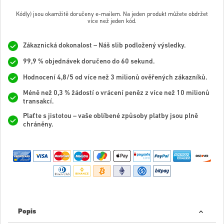
Kód(y) jsou okamžitě doručeny e-mailem. Na jeden produkt můžete obdržet
více než jeden kód.
Zákaznická dokonalost – Náš slib podložený výsledky.
99,9 % objednávek doručeno do 60 sekund.
Hodnocení 4,8/5 od více než 3 milionů ověřených zákazníků.
Méně než 0,3 % žádostí o vrácení peněz z více než 10 milionů
transakcí.
Plaťte s jistotou – vaše oblíbené způsoby platby jsou plně
chráněny.
Popis