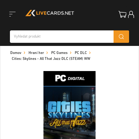
Toggle
Domov
Hraní her
PC Games
PC DLC
navigation
Cities: Skylines - All That Jazz DLC (STEAM) WW