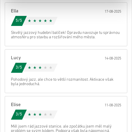
Poté obdržíš e-mail s bezpečným odkazem pro přístup ke svému
kódu.
Ella
17-08-2025
5/5
Skvělý jazzový hudební balíček! Opravdu navozuje tu správnou
atmosféru pro stavbu a rozšiřování mého města.
Lucy
14-08-2025
3/5
Pohodový jazz, ale chce to větší rozmanitost. Aktivace však
byla jednoduchá.
Elise
11-08-2025
3/5
Měl jsem rád jazzové stanice, ale zpočátku jsem měl malý
problém se svým kódem. Podpora však byla nápomocná.