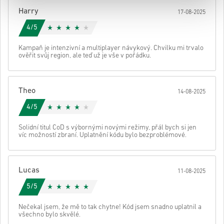
Poté obdržíš e-mail s bezpečným odkazem pro přístup ke svému
Harry
17-08-2025
kódu.
4/5
Kampaň je intenzivní a multiplayer návykový. Chvilku mi trvalo
ověřit svůj region, ale teď už je vše v pořádku.
Theo
14-08-2025
4/5
Solidní titul CoD s výbornými novými režimy, přál bych si jen
víc možností zbraní. Uplatnění kódu bylo bezproblémové.
Lucas
11-08-2025
5/5
Nečekal jsem, že mě to tak chytne! Kód jsem snadno uplatnil a
všechno bylo skvělé.