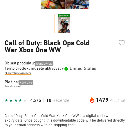
Call of Duty: Black Ops Cold
War Xbox One WW
Oblast produktu:
WORLDWIDE
United States
Tento produkt můžete aktivovat v
Zkontrolujte omezení
Plošina:
Xbox Live
Jak aktivovat
1479
4,2/5
10
Recenze
Prodáno!
Call of Duty: Black Ops Cold War Xbox One WW is a digital code with no
expiry date. Once bought, this downloadable code will be delivered directly
to your email address with no shipping cost.