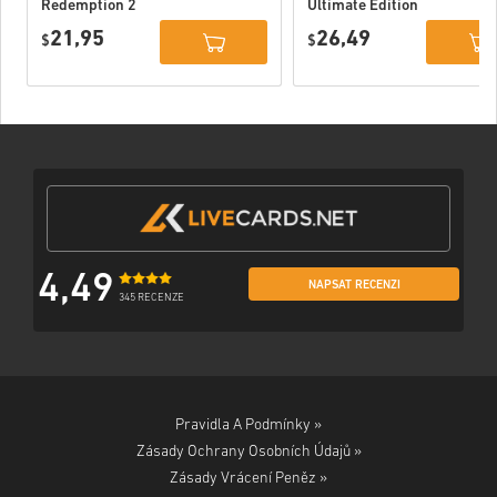
Redemption 2
Ultimate Edition
Xbox One WW
Xbox One / Xbox
21,95
26,49
$
Series X|S
$
4,49
NAPSAT RECENZI
345 RECENZE
Pravidla A Podmínky »
Zásady Ochrany Osobních Údajů »
Zásady Vrácení Peněz »