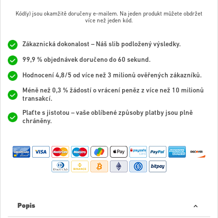
Kód(y) jsou okamžitě doručeny e-mailem. Na jeden produkt můžete obdržet
více než jeden kód.
Zákaznická dokonalost – Náš slib podložený výsledky.
99,9 % objednávek doručeno do 60 sekund.
Hodnocení 4,8/5 od více než 3 milionů ověřených zákazníků.
Méně než 0,3 % žádostí o vrácení peněz z více než 10 milionů
transakcí.
Plaťte s jistotou – vaše oblíbené způsoby platby jsou plně
chráněny.
Popis