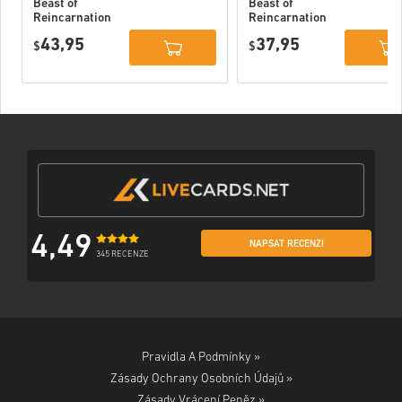
Beast of
Beast of
Reincarnation
Reincarnation
Deluxe Edition
PC (STEAM)
43,95
37,95
PC (STEAM)
$
$
4,49
NAPSAT RECENZI
345 RECENZE
Pravidla A Podmínky »
Zásady Ochrany Osobních Údajů »
Zásady Vrácení Peněz »