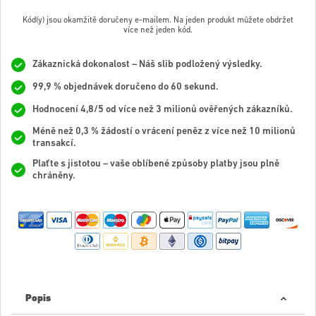
Kód(y) jsou okamžitě doručeny e-mailem. Na jeden produkt můžete obdržet
více než jeden kód.
Zákaznická dokonalost – Náš slib podložený výsledky.
99,9 % objednávek doručeno do 60 sekund.
Hodnocení 4,8/5 od více než 3 milionů ověřených zákazníků.
Méně než 0,3 % žádostí o vrácení peněz z více než 10 milionů
transakcí.
Plaťte s jistotou – vaše oblíbené způsoby platby jsou plně
chráněny.
Popis