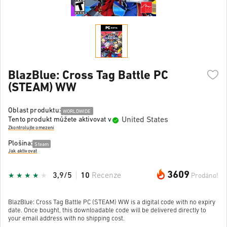
BlazBlue: Cross Tag Battle PC
(STEAM) WW
Oblast produktu:
WORLDWIDE
United States
Tento produkt můžete aktivovat v
Zkontrolujte omezení
Plošina:
Steam
Jak aktivovat
3609
3,9/5
10
Recenze
Prodáno!
BlazBlue: Cross Tag Battle PC (STEAM) WW is a digital code with no expiry
date. Once bought, this downloadable code will be delivered directly to
your email address with no shipping cost.