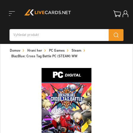
Toggle
Domov
Hraní her
PC Games
Steam
navigation
BlazBlue: Cross Tag Battle PC (STEAM) WW