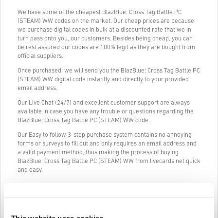
We have some of the cheapest BlazBlue: Cross Tag Battle PC
(STEAM) WW codes on the market. Our cheap prices are because
we purchase digital codes in bulk at a discounted rate that we in
turn pass onto you, our customers. Besides being cheap, you can
be rest assured our codes are 100% legit as they are bought from
official suppliers.
Once purchased, we will send you the BlazBlue: Cross Tag Battle PC
(STEAM) WW digital code instantly and directly to your provided
email address.
Our Live Chat (24/7) and excellent customer support are always
available in case you have any trouble or questions regarding the
BlazBlue: Cross Tag Battle PC (STEAM) WW code.
Our Easy to follow 3-step purchase system contains no annoying
forms or surveys to fill out and only requires an email address and
a valid payment method, thus making the process of buying
BlazBlue: Cross Tag Battle PC (STEAM) WW from livecards.net quick
and easy.
Jak to funguje na Livecards.net