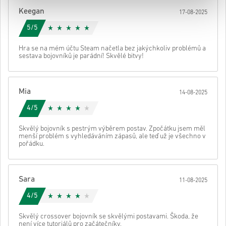
Poté obdržíš e-mail s bezpečným odkazem pro přístup ke svému
Keegan
17-08-2025
kódu.
5/5
Hra se na mém účtu Steam načetla bez jakýchkoliv problémů a
sestava bojovníků je parádní! Skvělé bitvy!
Mia
14-08-2025
4/5
Skvělý bojovník s pestrým výběrem postav. Zpočátku jsem měl
menší problém s vyhledáváním zápasů, ale teď už je všechno v
pořádku.
Sara
11-08-2025
4/5
Skvělý crossover bojovník se skvělými postavami. Škoda, že
není více tutoriálů pro začátečníky.