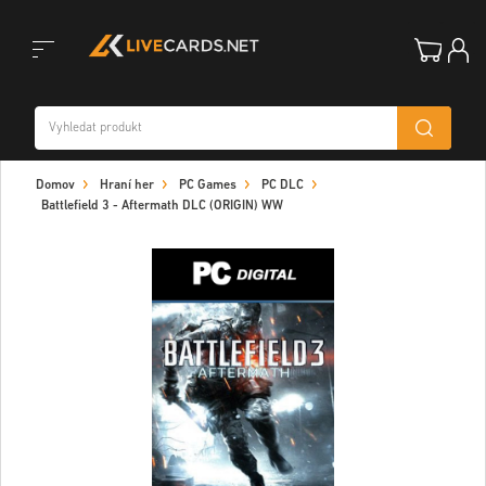
Toggle
Domov
Hraní her
PC Games
PC DLC
navigation
Battlefield 3 - Aftermath DLC (ORIGIN) WW