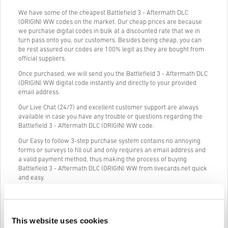
We have some of the cheapest Battlefield 3 - Aftermath DLC
(ORIGIN) WW codes on the market. Our cheap prices are because
we purchase digital codes in bulk at a discounted rate that we in
turn pass onto you, our customers. Besides being cheap, you can
be rest assured our codes are 100% legit as they are bought from
official suppliers.
Once purchased, we will send you the Battlefield 3 - Aftermath DLC
(ORIGIN) WW digital code instantly and directly to your provided
email address.
Our Live Chat (24/7) and excellent customer support are always
available in case you have any trouble or questions regarding the
Battlefield 3 - Aftermath DLC (ORIGIN) WW code.
Our Easy to follow 3-step purchase system contains no annoying
forms or surveys to fill out and only requires an email address and
a valid payment method, thus making the process of buying
Battlefield 3 - Aftermath DLC (ORIGIN) WW from livecards.net quick
and easy.
Jak to funguje na Livecards.net
This website uses cookies