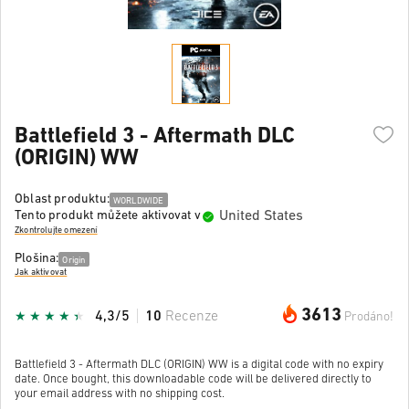
Battlefield 3 - Aftermath DLC
(ORIGIN) WW
Oblast produktu:
WORLDWIDE
United States
Tento produkt můžete aktivovat v
Zkontrolujte omezení
Plošina:
Origin
Jak aktivovat
3613
4,3/5
10
Recenze
Prodáno!
Battlefield 3 - Aftermath DLC (ORIGIN) WW is a digital code with no expiry
date. Once bought, this downloadable code will be delivered directly to
your email address with no shipping cost.