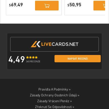
Dark Knight
Dark Knight PC
69,49
50,95
Deluxe Edition
$
(STEAM) EU
$
DLC PC (STEAM)
EU
4,49
NAPSAT RECENZI
345 RECENZE
Pravidla A Podmínky »
Zásady Ochrany Osobních Údajů »
Zásady Vrácení Peněz »
Zřeknutí Se Odpovědnosti »