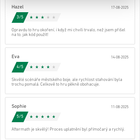
Poté obdržíš e-mail s bezpečným odkazem pro přístup ke svému
Hazel
17-08-2025
kódu.
3/5
Opravdu to hru okoření, i když mi chvíli trvalo, než jsem přišel
na to, jak kód použít!
Eva
14-08-2025
4/5
Skvělé scénáře městského boje, ale rychlost stahování byla
trochu pomalá. Celkově to hru pěkně obohacuje.
Sophie
11-08-2025
5/5
Aftermath je skvělý! Proces uplatnění byl přímočarý a rychlý.