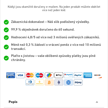
Kód(y) jsou okamžitě doručeny e-mailem. Na jeden produkt můžete obdržet
více než jeden kód.
Zákaznická dokonalost – Náš slib podložený výsledky.
99,9 % objednávek doručeno do 60 sekund.
Hodnocení 4,8/5 od více než 3 milionů ověřených zákazníků.
Méně než 0,3 % žádostí o vrácení peněz z více než 10 milionů
transakcí.
Plaťte s jistotou – vaše oblíbené způsoby platby jsou plně
chráněny.
Popis