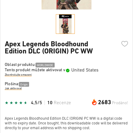
Apex Legends Bloodhound
Edition DLC (ORIGIN) PC WW
Oblast produktu:
WORLDWIDE
United States
Tento produkt můžete aktivovat v
Zkontrolujte omezení
Plošina:
Origin
Jak aktivovat
2683
4,5/5
10
Recenze
Prodáno!
Apex Legends Bloodhound Edition DLC (ORIGIN) PC WW is a digital code
with no expiry date. Once bought, this downloadable code will be delivered
directly to your email address with no shipping cost.