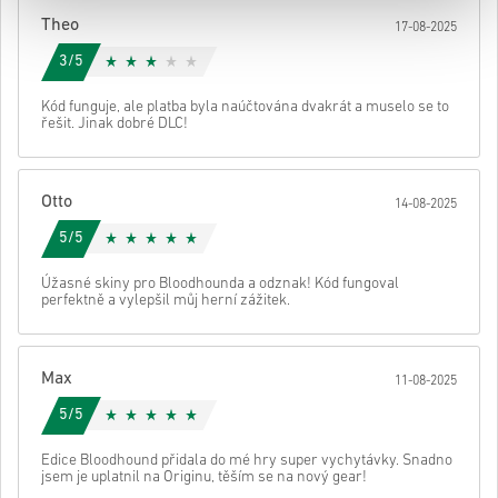
Poté obdržíš e-mail s bezpečným odkazem pro přístup ke svému
Theo
17-08-2025
kódu.
3/5
Kód funguje, ale platba byla naúčtována dvakrát a muselo se to
řešit. Jinak dobré DLC!
Otto
14-08-2025
5/5
Úžasné skiny pro Bloodhounda a odznak! Kód fungoval
perfektně a vylepšil můj herní zážitek.
Max
11-08-2025
5/5
Edice Bloodhound přidala do mé hry super vychytávky. Snadno
jsem je uplatnil na Originu, těším se na nový gear!