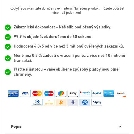
Kód(y) jsou okamžitě doručeny e-mailem. Na jeden produkt můžete obdržet
více než jeden kód.
Zákaznická dokonalost – Náš slib podložený výsledky.
99,9 % objednávek doručeno do 60 sekund.
Hodnocení 4,8/5 od více než 3 milionů ověřených zákazníků.
Méně než 0,3 % žádostí o vrácení peněz z více než 10 milionů
transakcí.
Plaťte s jistotou – vaše oblíbené způsoby platby jsou plně
chráněny.
Popis