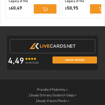
Legacy of the
Legacy of the
Dark Knight
Dark Knight PC
60,49
50,95
Deluxe Edition
$
(STEAM) EU
$
DLC PC (STEAM)
EU
4,49
NAPSAT RECENZI
345 RECENZE
Pravidla A Podmínky »
Zásady Ochrany Osobních Údajů »
Zásady Vrácení Peněz »