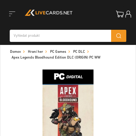
Toggle
Domov
Hraní her
PC Games
PC DLC
navigation
Apex Legends Bloodhound Edition DLC (ORIGIN) PC WW