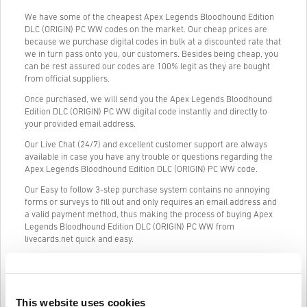
We have some of the cheapest Apex Legends Bloodhound Edition
DLC (ORIGIN) PC WW codes on the market. Our cheap prices are
because we purchase digital codes in bulk at a discounted rate that
we in turn pass onto you, our customers. Besides being cheap, you
can be rest assured our codes are 100% legit as they are bought
from official suppliers.
Once purchased, we will send you the Apex Legends Bloodhound
Edition DLC (ORIGIN) PC WW digital code instantly and directly to
your provided email address.
Our Live Chat (24/7) and excellent customer support are always
available in case you have any trouble or questions regarding the
Apex Legends Bloodhound Edition DLC (ORIGIN) PC WW code.
Our Easy to follow 3-step purchase system contains no annoying
forms or surveys to fill out and only requires an email address and
a valid payment method, thus making the process of buying Apex
Legends Bloodhound Edition DLC (ORIGIN) PC WW from
livecards.net quick and easy.
Jak to funguje na Livecards.net
This website uses cookies