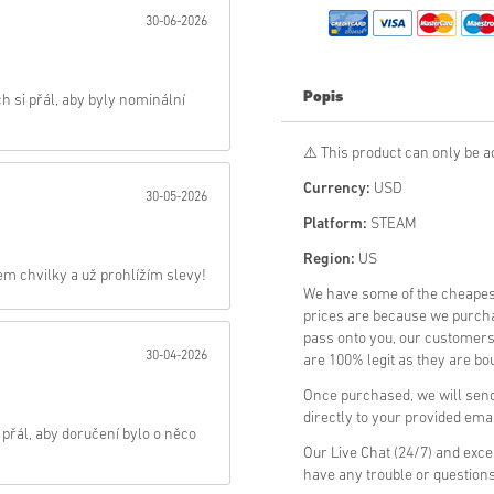
30-06-2026
Poslat
Popis
 si přál, aby byly nominální
⚠️ This product can only be ac
Currency:
USD
30-05-2026
Platform:
STEAM
Region:
US
m chvilky a už prohlížím slevy!
We have some of the cheapes
prices are because we purchas
pass onto you, our customers
30-04-2026
are 100% legit as they are bou
Once purchased, we will send 
directly to your provided ema
přál, aby doručení bylo o něco
Our Live Chat (24/7) and exce
have any trouble or question