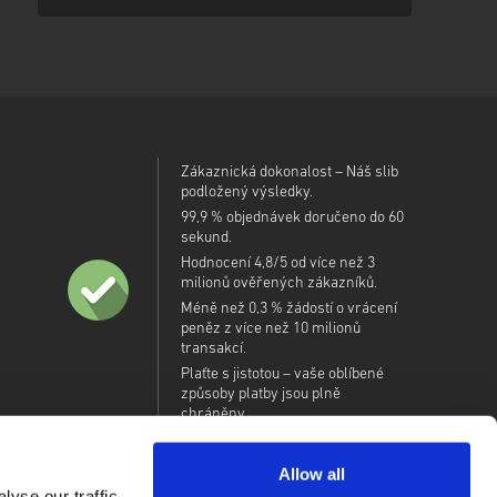
Zákaznická dokonalost – Náš slib
podložený výsledky.
99,9 % objednávek doručeno do 60
sekund.
Hodnocení 4,8/5 od více než 3
milionů ověřených zákazníků.
Méně než 0,3 % žádostí o vrácení
peněz z více než 10 milionů
transakcí.
Plaťte s jistotou – vaše oblíbené
způsoby platby jsou plně
chráněny.
Allow all
yse our traffic.