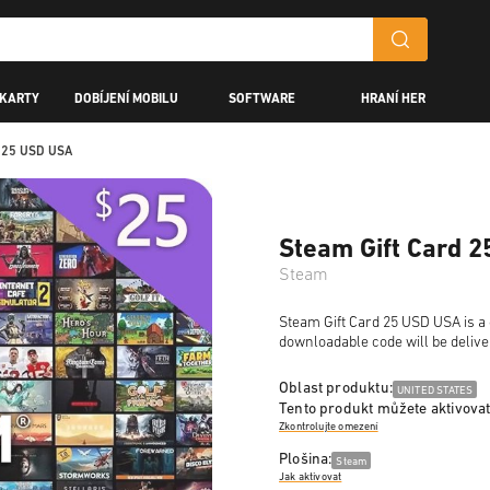
 KARTY
DOBÍJENÍ MOBILU
SOFTWARE
HRANÍ HER
d 25 USD USA
Steam Gift Card 
Steam
Steam Gift Card 25 USD USA is a d
downloadable code will be delive
Oblast produktu:
UNITED STATES
Tento produkt můžete aktivovat
Zkontrolujte omezení
Plošina:
Steam
Jak aktivovat