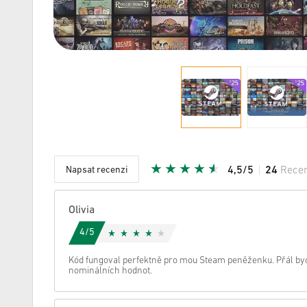
Napsat recenzi
4,5/5
24
Rece
Daná hvě
Olivia
4/5
Kód fungoval perfektně pro mou Steam peněženku. Přál byc
nominálních hodnot.