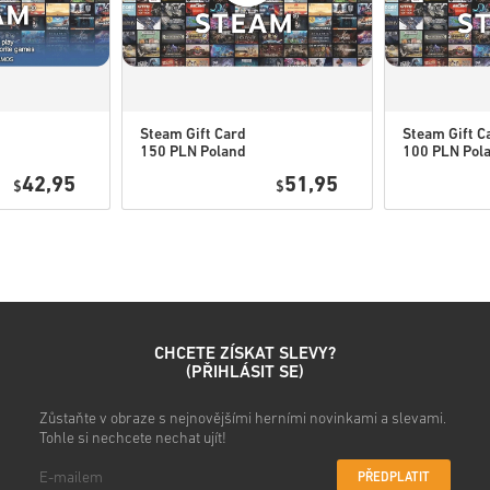
Podívej se na rychlý návod vý
Steam Gift Card
Steam Gift C
150 PLN Poland
100 PLN Pol
• Vyber si produkt
42,95
51,95
• Zadej svou e-mailovou adre
$
$
• Vyber preferovaný způsob 
• Dokonči objednávku
Poté obdržíš e-mail s bezpe
CHCETE ZÍSKAT SLEVY?
(PŘIHLÁSIT SE)
Zůstaňte v obraze s nejnovějšími herními novinkami a slevami.
Tohle si nechcete nechat ujít!
PŘEDPLATIT