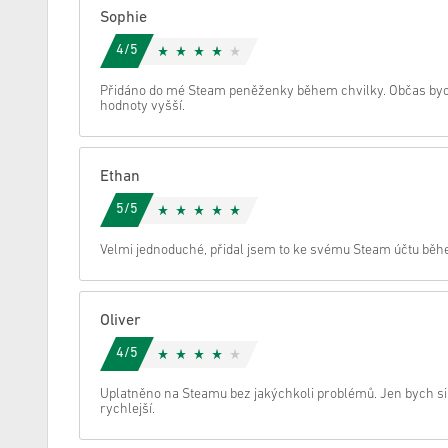
Sophie
zrušení
4/5
Přidáno do mé Steam peněženky během chvilky. Občas bych
hodnoty vyšší.
Ethan
5/5
Velmi jednoduché, přidal jsem to ke svému Steam účtu běhe
Oliver
4/5
Uplatněno na Steamu bez jakýchkoli problémů. Jen bych si 
rychlejší.