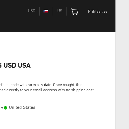
USD
US
Přihlásit se
25 USD USA
igital code with no expiry date. Once bought, this
red directly to your email address with no shipping cost.
United States
 v