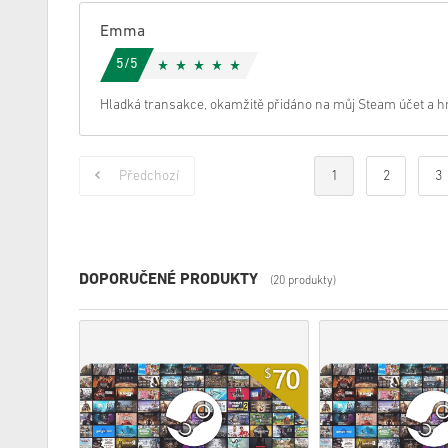
Emma
5/5
Hladká transakce, okamžitě přidáno na můj Steam účet a h
Předchozí
1
2
3
DOPORUČENÉ PRODUKTY
(20 produkty)