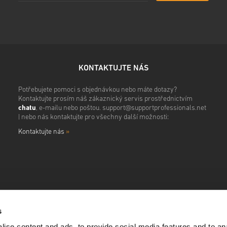
KONTAKTUJTE NÁS
Potřebujete pomoci s objednávkou nebo máte dotazy?
Kontaktujte prosím náš zákaznický servis prostřednictvím
chatu
, e-mailu nebo poštou.
support@supportprofessionals.net
| nebo nás kontaktujte pro všechny další možnosti:
Kontaktujte nás
»
s
ise content and ads, to provide social media features and to anal