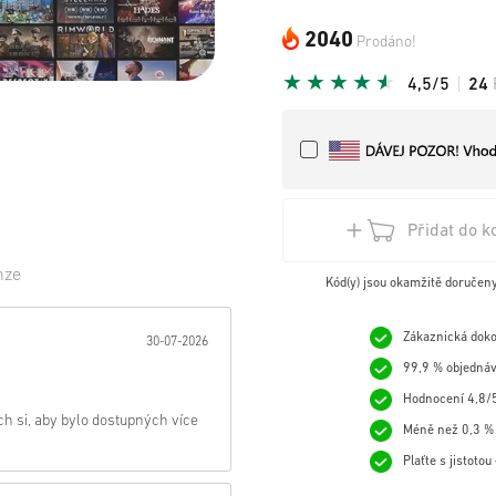
2040
Prodáno!
4,5/5
24
Přidat do k
nze
Kód(y) jsou okamžitě doručen
zda:
Zákaznická doko
30-07-2026
99,9 % objednáv
Hodnocení 4,8/5
h si, aby bylo dostupných více
Méně než 0,3 % 
Plaťte s jistoto