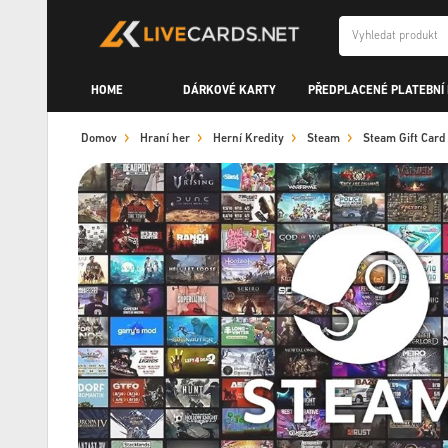
HOME
DÁRKOVÉ KARTY
PŘEDPLACENÉ PLATEBNÍ
Domov
Hraní her
Herní Kredity
Steam
Steam Gift Car