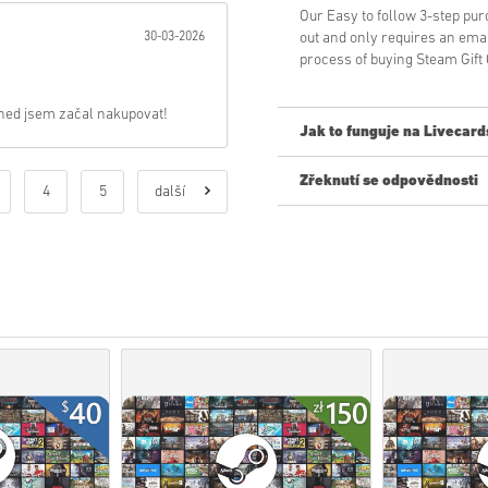
Our Easy to follow 3-step pu
30-03-2026
out and only requires an ema
process of buying Steam Gift
ned jsem začal nakupovat!
Jak to funguje na Livecard
Zřeknutí se odpovědnosti
Nový na Livecards.net? Nákup 
4
5
další
• Produkty
Předobjednávky
b
zatímco položky, které jsou 
kontroly.
• Nákupy považované za kom
• Kupujete pouze digitální pr
• Pro více informací se pros
• Pokud narazíte na jakýkol
našeho
Kontaktujte nás
.
• Tyto kódy ke stažení jsou v
• Tyto kódy nemají datum vyp
• Stahovatelný obsah nebo pr
původní hru.
• Pro některé produkty můžet