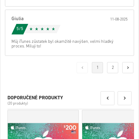
Giulia
11-08-2025
5/5
Můj iTunes zůstatek byl okamžitě navýšen, velmi hladký
proces. Miluji to!
1
2
DOPORUČENÉ PRODUKTY
(20 produkty)