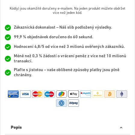
Kód(y) jsou okamžitě doručeny e-mailem. Na jeden produkt můžete obdržet
více než jeden kód.
Zákaznická dokonalost – Náš slib podložený výsledky.
99,9 % objednávek doručeno do 60 sekund.
Hodnocení 4,8/5 od více než 3 milionů ověřených zákazníků.
Méně než 0,3 % žádostí o vrácení peněz z více než 10 milionů
transakcí.
Plaťte s jistotou – vaše oblíbené způsoby platby jsou plně
chráněny.
Popis