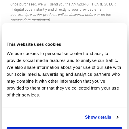
Once purchased, we will send you the AMAZON GIFT CARD 20 EUR
IT digital code instantly and directly to your provided email
address.
(pre-order products will be delivered before or on the
release date mentioned)
Our Live Chat (24/7) and excellent customer support are always
available in case you have any trouble or questions regarding the
AMAZON GIFT CARD 20 EUR IT code.
This website uses cookies
Our Easy to follow 3-step purchase system contains no annoying
We use cookies to personalise content and ads, to
forms or surveys to fill out and only requires an email address and
a valid payment method, thus making the process of buying
provide social media features and to analyse our traffic.
AMAZON GIFT CARD 20 EUR IT for PC from livecards.net quick and
We also share information about your use of our site with
easy.
our social media, advertising and analytics partners who
may combine it with other information that you’ve
Jak to funguje na Livecards.net
provided to them or that they’ve collected from your use
of their services.
Zřeknutí se odpovědnosti
Nový na Livecards.net? Nákup digitálních kódů je rychlý a
jednoduchý:
• Produkty
Předobjednávky
budou dodány před nebo v
Show details
uvedené datum vydání, zatímco položky, které jsou skladem,
Napsat recenzi
4,5/5
10
Recenze
budou dodány okamžitě, čekající na bezpečnostní kontroly.