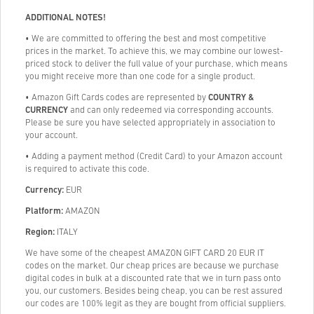
ADDITIONAL NOTES!
• We are committed to offering the best and most competitive
prices in the market. To achieve this, we may combine our lowest-
priced stock to deliver the full value of your purchase, which means
you might receive more than one code for a single product.
• Amazon Gift Cards codes are represented by
COUNTRY &
CURRENCY
and can only redeemed via corresponding accounts.
Please be sure you have selected appropriately in association to
your account.
• Adding a payment method (Credit Card) to your Amazon account
is required to activate this code.
Currency:
EUR
Platform:
AMAZON
Region:
ITALY
We have some of the cheapest AMAZON GIFT CARD 20 EUR IT
codes on the market. Our cheap prices are because we purchase
digital codes in bulk at a discounted rate that we in turn pass onto
you, our customers. Besides being cheap, you can be rest assured
our codes are 100% legit as they are bought from official suppliers.