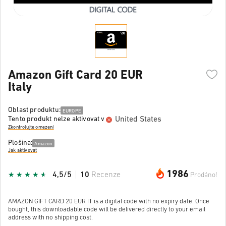
Amazon Gift Card 20 EUR
Italy
Oblast produktu:
EUROPE
United States
Tento produkt nelze aktivovat v
Zkontrolujte omezení
Plošina:
Amazon
Jak aktivovat
1986
4,5/5
10
Recenze
Prodáno!
AMAZON GIFT CARD 20 EUR IT is a digital code with no expiry date. Once
bought, this downloadable code will be delivered directly to your email
address with no shipping cost.