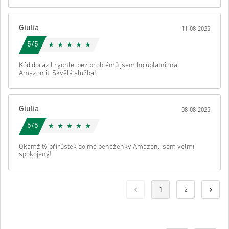
Giulia
11-08-2025
5/5
Kód dorazil rychle, bez problémů jsem ho uplatnil na
Amazon.it. Skvělá služba!
Giulia
08-08-2025
5/5
Okamžitý přírůstek do mé peněženky Amazon, jsem velmi
spokojený!
1
2