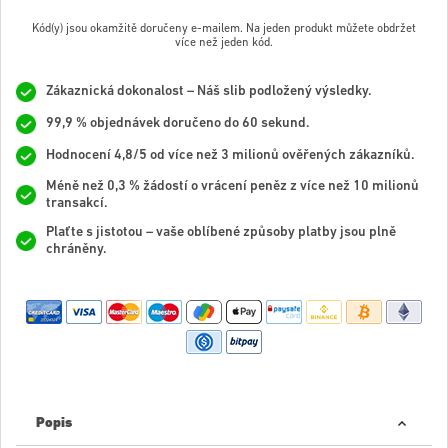
Kód(y) jsou okamžitě doručeny e-mailem. Na jeden produkt můžete obdržet
více než jeden kód.
Zákaznická dokonalost – Náš slib podložený výsledky.
99,9 % objednávek doručeno do 60 sekund.
Hodnocení 4,8/5 od více než 3 milionů ověřených zákazníků.
Méně než 0,3 % žádostí o vrácení peněz z více než 10 milionů
transakcí.
Plaťte s jistotou – vaše oblíbené způsoby platby jsou plně
chráněny.
Popis