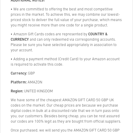
ADDITIONAL NOTES!
• We are committed to offering the best and most competitive
prices in the market. To achieve this, we may combine our lowest-
priced stock to deliver the full value of your purchase, which means
you might receive more than one code for a single product.
• Amazon Gift Cards codes are represented by
COUNTRY &
CURRENCY
and can only redeemed via corresponding accounts.
Please be sure you have selected appropriately in association to
your account.
• Adding a payment method (Credit Card) to your Amazon account
is required to activate this code.
Currency:
GBP
Platform:
AMAZON
Region:
UNITED KINGDOM
We have some of the cheapest AMAZON GIFT CARD 50 GBP UK
codes on the market. Our cheap prices are because we purchase
digital codes in bulk at a discounted rate that we in turn pass onto
you, our customers. Besides being cheap, you can be rest assured
our codes are 100% legit as they are bought from official suppliers.
Once purchased, we will send you the AMAZON GIFT CARD 50 GBP