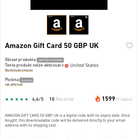
Amazon Gift Card 50 GBP UK
Oblast produktu:
UNITED KINGDOM
United States
Tento produkt nelze aktivovat v
Zkontrolujte omezení
Plošina:
Amazon
Jak aktivovat
1599
4,6/5
10
Recenze
Prodáno!
AMAZON GIFT CARD 50 GBP UK is a digital code with no expiry date. Once
bought, this downloadable code will be delivered directly to your email
address with no shipping cost.