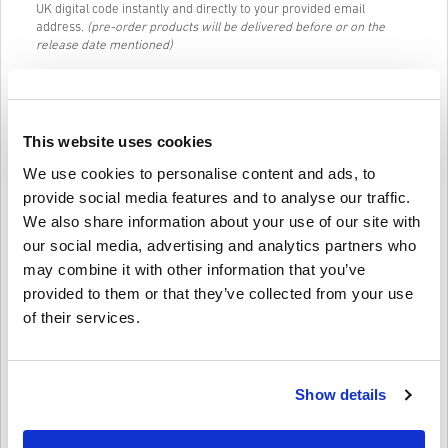
UK digital code instantly and directly to your provided email
address.
(pre-order products will be delivered before or on the
release date mentioned)
Our Live Chat (24/7) and excellent customer support are always
available in case you have any trouble or questions regarding the
AMAZON GIFT CARD 50 GBP UK code.
This website uses cookies
Our Easy to follow 3-step purchase system contains no annoying
forms or surveys to fill out and only requires an email address and
We use cookies to personalise content and ads, to
a valid payment method, thus making the process of buying
provide social media features and to analyse our traffic.
AMAZON GIFT CARD 50 GBP UK for PC from livecards.net quick and
easy.
We also share information about your use of our site with
our social media, advertising and analytics partners who
may combine it with other information that you’ve
Jak to funguje na Livecards.net
provided to them or that they’ve collected from your use
of their services.
Zřeknutí se odpovědnosti
Nový na Livecards.net? Nákup digitálních kódů je rychlý a
jednoduchý:
• Produkty
Předobjednávky
budou dodány před nebo v
uvedené datum vydání, zatímco položky, které jsou skladem,
Show details
Napsat recenzi
4,6/5
10
Recenze
budou dodány okamžitě, čekající na bezpečnostní kontroly.
• Nákupy považované za komerční použití nebudou
akceptovány.