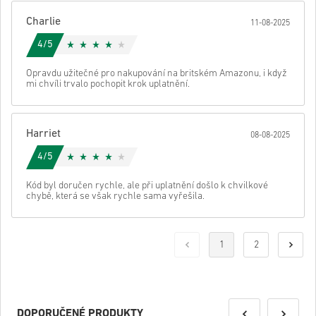
Charlie
11-08-2025
4/5
Opravdu užitečné pro nakupování na britském Amazonu, i když
mi chvíli trvalo pochopit krok uplatnění.
Harriet
08-08-2025
4/5
Kód byl doručen rychle, ale při uplatnění došlo k chvilkové
chybě, která se však rychle sama vyřešila.
1
2
DOPORUČENÉ PRODUKTY