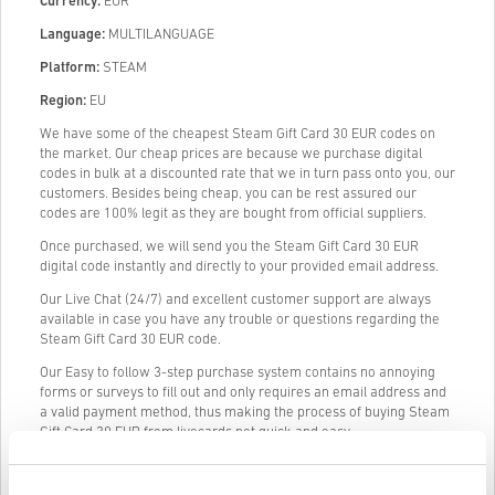
Currency:
EUR
Language:
MULTILANGUAGE
Platform:
STEAM
Region:
EU
We have some of the cheapest Steam Gift Card 30 EUR codes on
the market. Our cheap prices are because we purchase digital
codes in bulk at a discounted rate that we in turn pass onto you, our
customers. Besides being cheap, you can be rest assured our
codes are 100% legit as they are bought from official suppliers.
Once purchased, we will send you the Steam Gift Card 30 EUR
digital code instantly and directly to your provided email address.
Our Live Chat (24/7) and excellent customer support are always
available in case you have any trouble or questions regarding the
Steam Gift Card 30 EUR code.
Our Easy to follow 3-step purchase system contains no annoying
forms or surveys to fill out and only requires an email address and
a valid payment method, thus making the process of buying Steam
Gift Card 30 EUR from livecards.net quick and easy.