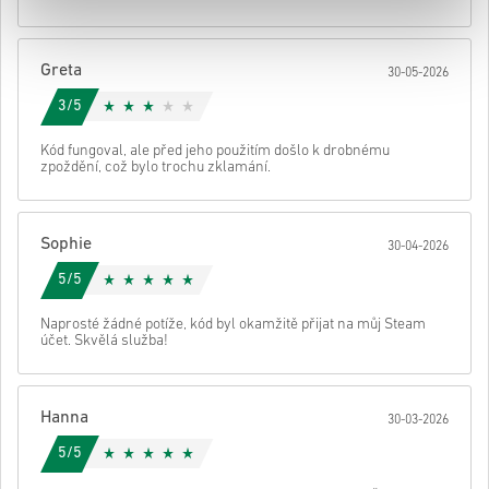
• Dokonči objednávku
Poté obdržíš e-mail s bezpečným odkazem pro přístup ke svému
Greta
30-05-2026
kódu.
3/5
Kód fungoval, ale před jeho použitím došlo k drobnému
zpoždění, což bylo trochu zklamání.
Sophie
30-04-2026
5/5
Naprosté žádné potíže, kód byl okamžitě přijat na můj Steam
účet. Skvělá služba!
Hanna
30-03-2026
5/5