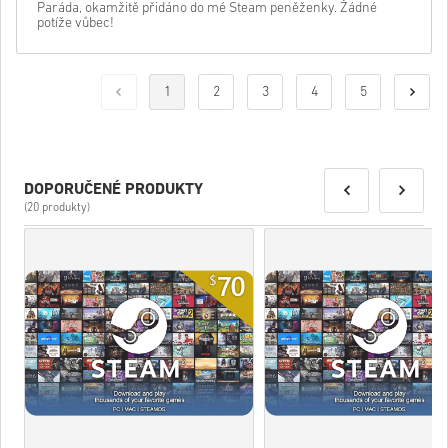
Paráda, okamžitě přidáno do mé Steam peněženky. Žádné
potíže vůbec!
1
2
3
4
5
DOPORUČENÉ PRODUKTY
(20 produkty)