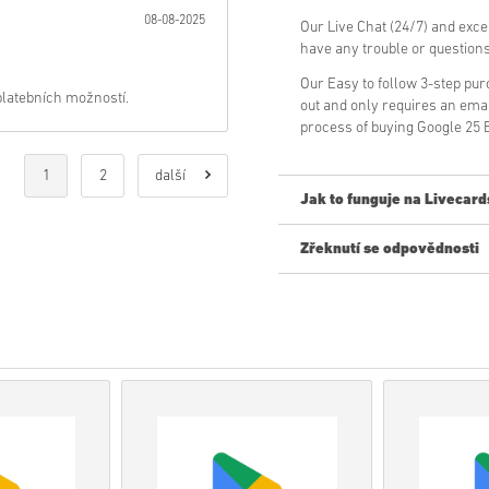
08-08-2025
Our Live Chat (24/7) and exce
have any trouble or question
Our Easy to follow 3-step pu
 platebních možností.
out and only requires an ema
process of buying Google 25 
1
2
další
Jak to funguje na Livecard
Zřeknutí se odpovědnosti
Nový na Livecards.net? Nákup 
• Produkty
Předobjednávky
b
zatímco položky, které jsou 
kontroly.
• Nákupy považované za kom
• Kupujete pouze digitální pr
• Pro více informací se pros
• Pokud narazíte na jakýkol
našeho
Kontaktujte nás
.
• Tyto kódy ke stažení jsou v
• Tyto kódy nemají datum vyp