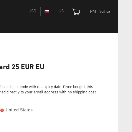
USD
US
Přihlásit se
Card 25 EUR EU
a digital code with no expiry date. Once bought, this
red directly to your email address with no shipping cost.
United States