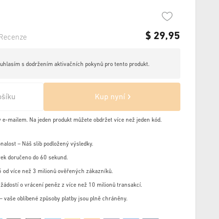
$
29,95
Recenze
hlasím s dodržením aktivačních pokynů pro tento produkt.
ošíku
Kup nyní
y e-mailem. Na jeden produkt můžete obdržet více než jeden kód.
nalost – Náš slib podložený výsledky.
ek doručeno do 60 sekund.
 od více než 3 milionů ověřených zákazníků.
žádostí o vrácení peněz z více než 10 milionů transakcí.
u – vaše oblíbené způsoby platby jsou plně chráněny.