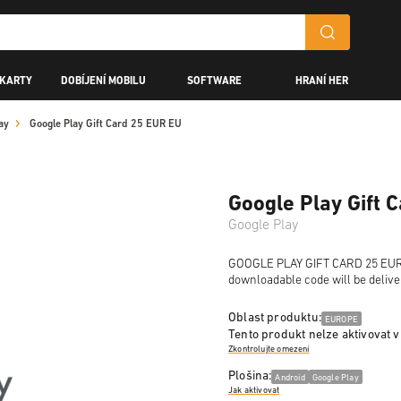
 KARTY
DOBÍJENÍ MOBILU
SOFTWARE
HRANÍ HER
ay
Google Play Gift Card 25 EUR EU
Google Play Gift 
Google Play
GOOGLE PLAY GIFT CARD 25 EUR is 
downloadable code will be delive
Oblast produktu:
EUROPE
Tento produkt nelze aktivovat v
Zkontrolujte omezení
Plošina:
Android
Google Play
Jak aktivovat