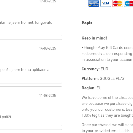
17-08-2025
Poslat
jakmile jsem ho měl, fungovalo
Popis
Keep in mind!
•
Google Play Gift Cards code
14-08-2025
redeemed via corresponding a
in association to your account
Currency:
EUR
použil jsem ho na aplikace a
Platform:
GOOGLE PLAY
Region:
EU
11-08-2025
We have some of the cheapes
are because we purchase digit
onto you, our customers. Bes
100% legit as they are bought 
potíží.
Once purchased, we will send 
to your provided email addre