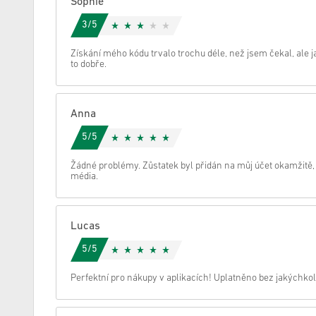
Sophie
3/5
zrušení
Získání mého kódu trvalo trochu déle, než jsem čekal, ale 
to dobře.
Anna
5/5
Žádné problémy. Zůstatek byl přidán na můj účet okamžitě, 
média.
Lucas
5/5
Perfektní pro nákupy v aplikacích! Uplatněno bez jakýchkoli 