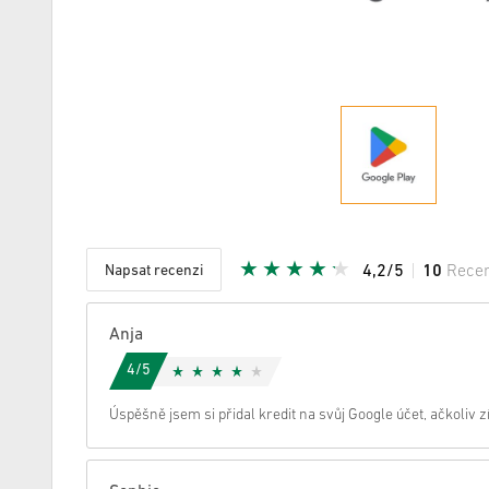
Napsat recenzi
4,2/5
10
Rece
Daná hvě
Anja
4/5
Úspěšně jsem si přidal kredit na svůj Google účet, ačkoliv zí