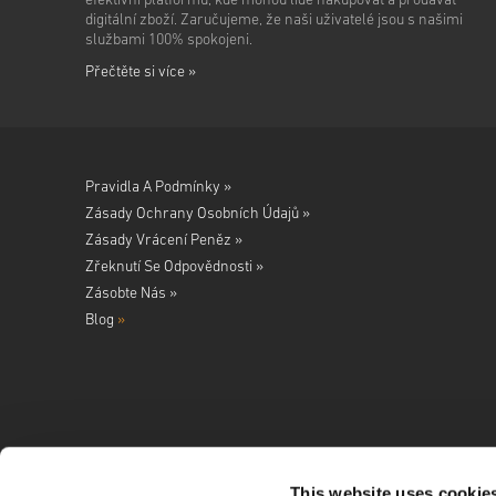
efektivní platformu, kde mohou lidé nakupovat a prodávat
digitální zboží. Zaručujeme, že naši uživatelé jsou s našimi
službami 100% spokojeni.
Přečtěte si více »
Pravidla A Podmínky »
Zásady Ochrany Osobních Údajů »
Zásady Vrácení Peněz »
Zřeknutí Se Odpovědnosti »
Zásobte Nás »
Blog
»
This website uses cookie