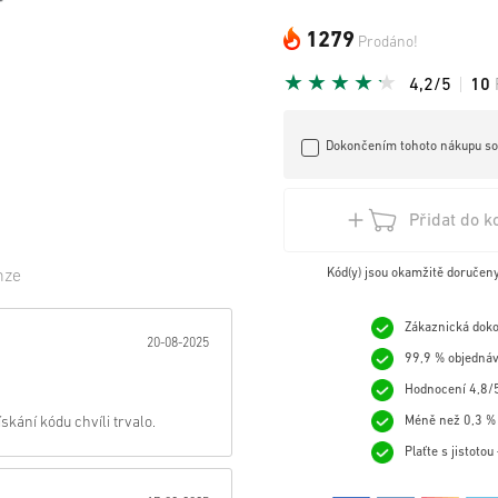
1279
Prodáno!
4,2/5
10
Dokončením tohoto nákupu sou
Přidat do k
Kód(y) jsou okamžitě doručen
nze
zda:
Zákaznická doko
20-08-2025
99,9 % objednáv
Hodnocení 4,8/5
skání kódu chvíli trvalo.
Méně než 0,3 % 
Plaťte s jistoto