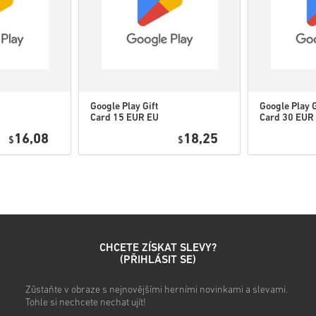
• Stahovatelný obsah nebo pr
původní hru.
• Pro některé produkty můžet
Google Play Gift
Google Play G
Card 15 EUR EU
Card 30 EUR
Podívej se na rychlý návod vý
16,08
18,25
$
$
• Vyber si produkt
• Zadej svou e-mailovou adre
• Vyber preferovaný způsob 
• Dokonči objednávku
Poté obdržíš e-mail s bezpe
CHCETE ZÍSKAT SLEVY?
(PŘIHLÁSIT SE)
Zůstaňte v obraze s nejnovějšími herními novinkami a slevami.
Tohle si nechcete nechat ujít!