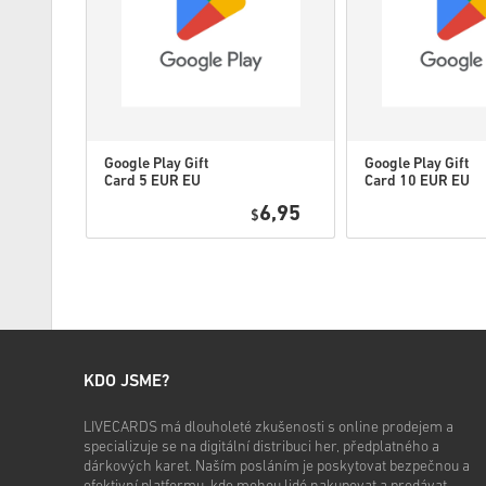
Google Play Gift
Google Play Gift
Card 5 EUR EU
Card 10 EUR EU
0,95
6,95
$
KDO JSME?
LIVECARDS má dlouholeté zkušenosti s online prodejem a
specializuje se na digitální distribuci her, předplatného a
dárkových karet. Naším posláním je poskytovat bezpečnou a