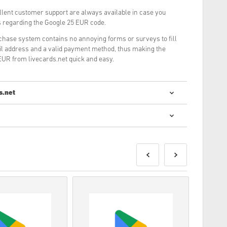
llent customer support are always available in case you
s regarding the Google 25 EUR code.
rchase system contains no annoying forms or surveys to fill
il address and a valid payment method, thus making the
EUR from livecards.net quick and easy.
s.net
digitálních kódů je rychlý a jednoduchý:
udou dodány před nebo v uvedené datum vydání,
skladem, budou dodány okamžitě, čekající na bezpečnostní
erční použití nebudou akceptovány.
odukt.
ím podívejte na naše FAQ.
i problém s nákupem, informujte nás prosím pomocí
ytvořeny vývojářem hry a jsou tedy originální.
ršení platnosti.