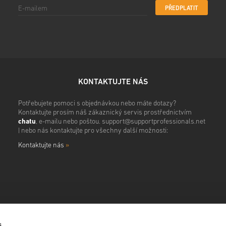
PŘEDPLATIT
KONTAKTUJTE NÁS
Potřebujete pomoci s objednávkou nebo máte dotazy?
Kontaktujte prosím náš zákaznický servis prostřednictvím
chatu
, e-mailu nebo poštou.
support@supportprofessionals.net
| nebo nás kontaktujte pro všechny další možnosti:
Kontaktujte nás
»
s