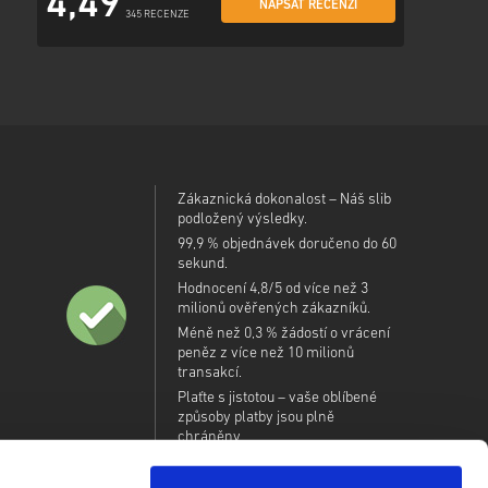
4,49
NAPSAT RECENZI
345 RECENZE
Zákaznická dokonalost – Náš slib
podložený výsledky.
99,9 % objednávek doručeno do 60
sekund.
Hodnocení 4,8/5 od více než 3
milionů ověřených zákazníků.
Méně než 0,3 % žádostí o vrácení
peněz z více než 10 milionů
transakcí.
Plaťte s jistotou – vaše oblíbené
způsoby platby jsou plně
chráněny.