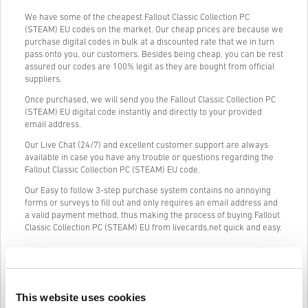
We have some of the cheapest Fallout Classic Collection PC
(STEAM) EU codes on the market. Our cheap prices are because we
purchase digital codes in bulk at a discounted rate that we in turn
pass onto you, our customers. Besides being cheap, you can be rest
assured our codes are 100% legit as they are bought from official
suppliers.
Once purchased, we will send you the Fallout Classic Collection PC
(STEAM) EU digital code instantly and directly to your provided
email address.
Our Live Chat (24/7) and excellent customer support are always
available in case you have any trouble or questions regarding the
Fallout Classic Collection PC (STEAM) EU code.
Our Easy to follow 3-step purchase system contains no annoying
forms or surveys to fill out and only requires an email address and
a valid payment method, thus making the process of buying Fallout
Classic Collection PC (STEAM) EU from livecards.net quick and easy.
Jak to funguje na Livecards.net
This website uses cookies
Zřeknutí se odpovědnosti
Nový na Livecards.net? Nákup digitálních kódů je rychlý a