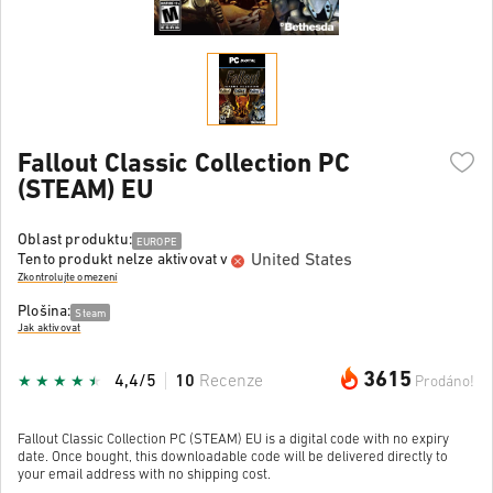
Fallout Classic Collection PC
(STEAM) EU
Oblast produktu:
EUROPE
United States
Tento produkt nelze aktivovat v
Zkontrolujte omezení
Plošina:
Steam
Jak aktivovat
3615
4,4/5
10
Recenze
Prodáno!
Fallout Classic Collection PC (STEAM) EU is a digital code with no expiry
date. Once bought, this downloadable code will be delivered directly to
your email address with no shipping cost.