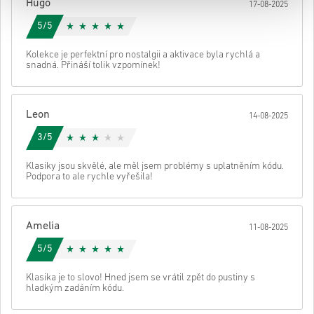
Hugo
17-08-2025
kódu.
5/5
Kolekce je perfektní pro nostalgii a aktivace byla rychlá a
snadná. Přináší tolik vzpomínek!
Leon
14-08-2025
3/5
Klasiky jsou skvělé, ale měl jsem problémy s uplatněním kódu.
Podpora to ale rychle vyřešila!
Amelia
11-08-2025
5/5
Klasika je to slovo! Hned jsem se vrátil zpět do pustiny s
hladkým zadáním kódu.