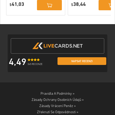
Deluxe Edition
PC (STEAM)
41,03
38,44
PC (STEAM)
$
$
4,49
NAPSAT RECENZI
345 RECENZE
Pravidla A Podmínky »
Zásady Ochrany Osobních Údajů »
Zásady Vrácení Peněz »
Zřeknutí Se Odpovědnosti »