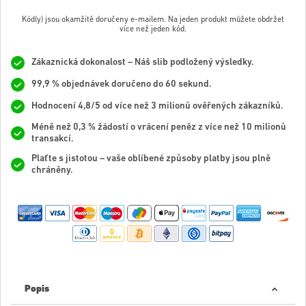
Kód(y) jsou okamžitě doručeny e-mailem. Na jeden produkt můžete obdržet
více než jeden kód.
Zákaznická dokonalost – Náš slib podložený výsledky.
99,9 % objednávek doručeno do 60 sekund.
Hodnocení 4,8/5 od více než 3 milionů ověřených zákazníků.
Méně než 0,3 % žádostí o vrácení peněz z více než 10 milionů
transakcí.
Plaťte s jistotou – vaše oblíbené způsoby platby jsou plně
chráněny.
Popis