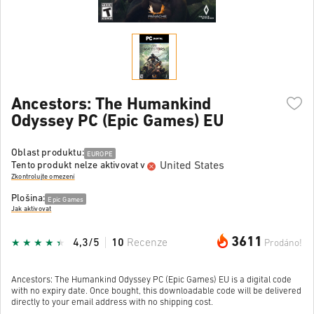
Ancestors: The Humankind
Odyssey PC (Epic Games) EU
Oblast produktu:
EUROPE
United States
Tento produkt nelze aktivovat v
Zkontrolujte omezení
Plošina:
Epic Games
Jak aktivovat
3611
4,3/5
10
Recenze
Prodáno!
Ancestors: The Humankind Odyssey PC (Epic Games) EU is a digital code
with no expiry date. Once bought, this downloadable code will be delivered
directly to your email address with no shipping cost.