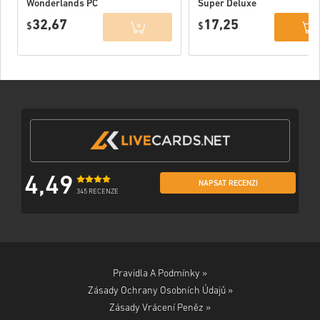
Wonderlands PC
Super Deluxe
(Epic)
Edition PC (Epic
32,67
17,25
$
Games) EU
$
4,49
NAPSAT RECENZI
345 RECENZE
Pravidla A Podmínky »
Zásady Ochrany Osobních Údajů »
Zásady Vrácení Peněz »