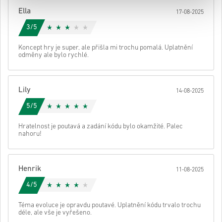
Poté obdržíš e-mail s bezpečným odkazem pro přístup ke svému
Ella
17-08-2025
kódu.
3/5
Koncept hry je super, ale přišla mi trochu pomalá. Uplatnění
odměny ale bylo rychlé.
Lily
14-08-2025
5/5
Hratelnost je poutavá a zadání kódu bylo okamžité. Palec
nahoru!
Henrik
11-08-2025
4/5
Téma evoluce je opravdu poutavé. Uplatnění kódu trvalo trochu
déle, ale vše je vyřešeno.