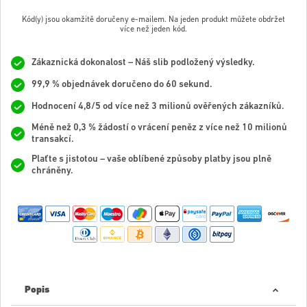
Kód(y) jsou okamžitě doručeny e-mailem. Na jeden produkt můžete obdržet
více než jeden kód.
Zákaznická dokonalost – Náš slib podložený výsledky.
99,9 % objednávek doručeno do 60 sekund.
Hodnocení 4,8/5 od více než 3 milionů ověřených zákazníků.
Méně než 0,3 % žádostí o vrácení peněz z více než 10 milionů
transakcí.
Plaťte s jistotou – vaše oblíbené způsoby platby jsou plně
chráněny.
Popis