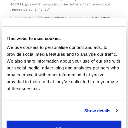
address.
(pre-order products will be delivered before or on the
release date mentioned)
Our Live Chat (24/7) and excellent customer support are always
available in case you have any trouble or questions regarding the
ITUNES GIFT CARD 20 EUR code.
Our Easy to follow 3-step purchase system contains no annoying
This website uses cookies
forms or surveys to fill out and only requires an email address and
We use cookies to personalise content and ads, to
a valid payment method, thus making the process of buying ITUNES
GIFT CARD 20 EUR for PC from livecards.net quick and easy.
provide social media features and to analyse our traffic.
We also share information about your use of our site with
our social media, advertising and analytics partners who
Jak to funguje na Livecards.net
may combine it with other information that you’ve
provided to them or that they’ve collected from your use
Zřeknutí se odpovědnosti
Nový na Livecards.net? Nákup digitálních kódů je rychlý a
of their services.
jednoduchý:
• Produkty
Předobjednávky
budou dodány před nebo v
uvedené datum vydání, zatímco položky, které jsou skladem,
Napsat recenzi
4,3/5
10
Recenze
budou dodány okamžitě, čekající na bezpečnostní kontroly.
Show details
• Nákupy považované za komerční použití nebudou
akceptovány.
• Kupujete pouze digitální produkt.
Klaus
23-08-2025