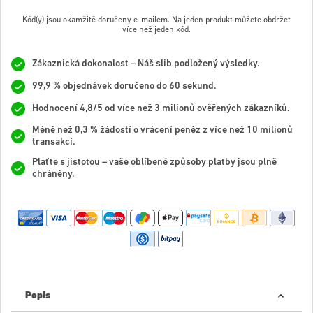
Kód(y) jsou okamžitě doručeny e-mailem. Na jeden produkt můžete obdržet
více než jeden kód.
Zákaznická dokonalost – Náš slib podložený výsledky.
99,9 % objednávek doručeno do 60 sekund.
Hodnocení 4,8/5 od více než 3 milionů ověřených zákazníků.
Méně než 0,3 % žádostí o vrácení peněz z více než 10 milionů
transakcí.
Plaťte s jistotou – vaše oblíbené způsoby platby jsou plně
chráněny.
Popis