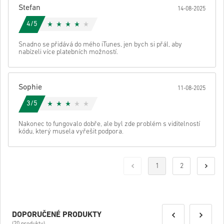
Stefan
14-08-2025
4/5
Snadno se přidává do mého iTunes, jen bych si přál, aby
nabízeli více platebních možností.
Sophie
11-08-2025
3/5
Nakonec to fungovalo dobře, ale byl zde problém s viditelností
kódu, který musela vyřešit podpora.
1
2
DOPORUČENÉ PRODUKTY
(20 produkty)