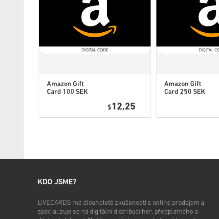
Amazon Gift
Amazon Gift
Card 100 SEK
Card 250 SEK
Sweden
Sweden
0,95
12,25
$
KDO JSME?
LIVECARDS má dlouholeté zkušenosti s online prodejem a
specializuje se na digitální distribuci her, předplatného a