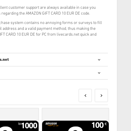
llent customer support are always available in case you
ns regarding the AMAZON GIFT CARD 10 EUR DE code.
rchase system contains no annoying forms or surveys to fill
il address and a valid payment method, thus making the
FT CARD 10 EUR DE for PC from livecards.net quick and
s.net
digitálních kódů je rychlý a jednoduchý:
udou dodány před nebo v uvedené datum vydání,
skladem, budou dodány okamžitě, čekající na bezpečnostní
erční použití nebudou akceptovány.
odukt.
ím podívejte na naše FAQ.
i problém s nákupem, informujte nás prosím pomocí
ytvořeny vývojářem hry a jsou tedy originální.