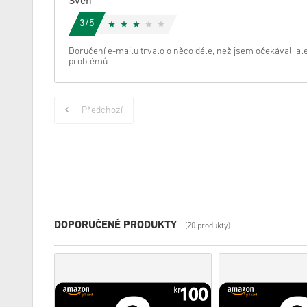
Sven
3/5
Doručení e-mailu trvalo o něco déle, než jsem očekával, al
problémů.
Předchozí
DOPORUČENÉ PRODUKTY
(20 produkty)