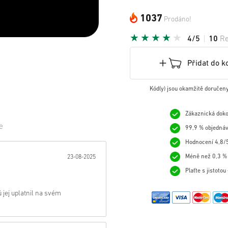
1037
Prodáno!
4/5
10
R
Přidat do k
Kód(y) jsou okamžitě doručen
Zákaznická doko
e
99,9 % objednáv
Hodnocení 4,8/5
zda:
Méně než 0,3 % 
23-08-2025
Plaťte s jistoto
jej uplatnil na svém