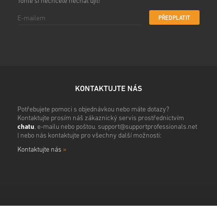
Tohle si nechcete nechat ujít!
PŘEDPLATIT
KONTAKTUJTE NÁS
Potřebujete pomoci s objednávkou nebo máte dotazy?
Kontaktujte prosím náš zákaznický servis prostřednictvím
chatu
, e-mailu nebo poštou.
support@supportprofessionals.net
| nebo nás kontaktujte pro všechny další možnosti:
Kontaktujte nás
»