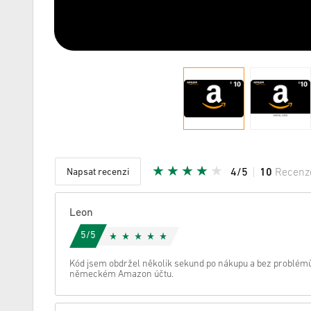
Napsat recenzi
4/5
10
Recenz
Daná hvě
Leon
5/5
Kód jsem obdržel několik sekund po nákupu a bez problémů 
německém Amazon účtu.