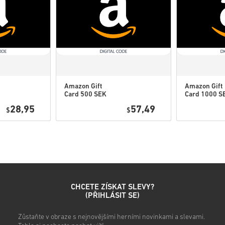
• Tyto kódy nemají datum vyp
• Stahovatelný obsah nebo pr
původní hru.
• Pro některé produkty můžet
Amazon Gift
Amazon Gift
Card 500 SEK
Card 1000 S
Podívej se na rychlý návod vý
Sweden
Sweden
28,95
57,49
$
$
• Vyber si produkt
• Zadej svou e-mailovou adre
• Vyber preferovaný způsob 
• Dokonči objednávku
Poté obdržíš e-mail s bezpe
CHCETE ZÍSKAT SLEVY?
(PŘIHLÁSIT SE)
Zůstaňte v obraze s nejnovějšími herními novinkami a slevami.