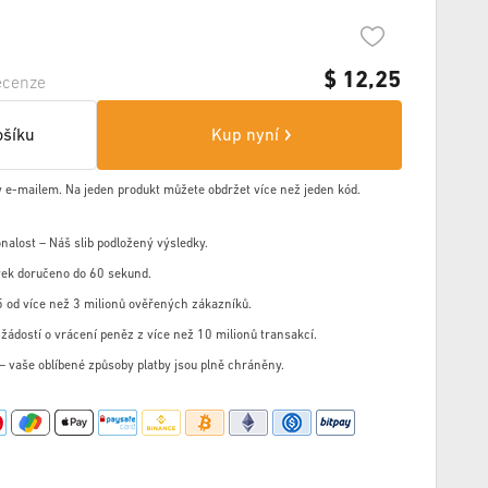
$
12,25
ecenze
ošíku
Kup nyní
y e-mailem. Na jeden produkt můžete obdržet více než jeden kód.
nalost – Náš slib podložený výsledky.
ek doručeno do 60 sekund.
 od více než 3 milionů ověřených zákazníků.
žádostí o vrácení peněz z více než 10 milionů transakcí.
u – vaše oblíbené způsoby platby jsou plně chráněny.