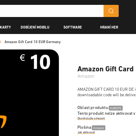
 KARTY
DOBÍJENÍ MOBILU
SOFTWARE
HRANÍ HER
Amazon Gift Card 10 EUR Germany
Amazon Gift Card
Amazon
AMAZON GIFT CARD 10 EUR DE is a 
downloadable code will be delive
Oblast produktu:
EUROPE
Tento produkt nelze aktivovat v
Zkontrolujte omezení
Plošina:
Amazon
Jak aktivovat