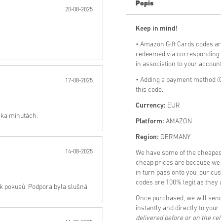
Popis
20-08-2025
Poslat
Keep in mind!
• Amazon Gift Cards codes a
redeemed via corresponding a
in association to your account
• Adding a payment method (C
17-08-2025
this code.
Currency:
EUR
ika minutách.
Platform:
AMAZON
Region:
GERMANY
14-08-2025
We have some of the cheape
cheap prices are because we p
in turn pass onto you, our cu
codes are 100% legit as they a
k pokusů. Podpora byla slušná.
Once purchased, we will sen
instantly and directly to you
delivered before or on the re