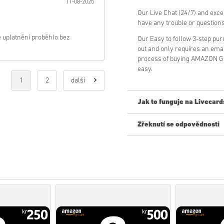
11-08-2025
Our Live Chat (24/7) and exce
have any trouble or questio
e uplatnění proběhlo bez
Our Easy to follow 3-step pu
out and only requires an ema
process of buying AMAZON GI
easy.
1
2
další
Jak to funguje na Livecard
Zřeknutí se odpovědnosti
Nový na Livecards.net? Nákup 
• Produkty
Předobjednávky
b
zatímco položky, které jsou 
kontroly.
• Nákupy považované za kom
• Kupujete pouze digitální pr
• Pro více informací se pros
• Pokud narazíte na jakýkol
našeho
Kontaktujte nás
.
• Tyto kódy ke stažení jsou v