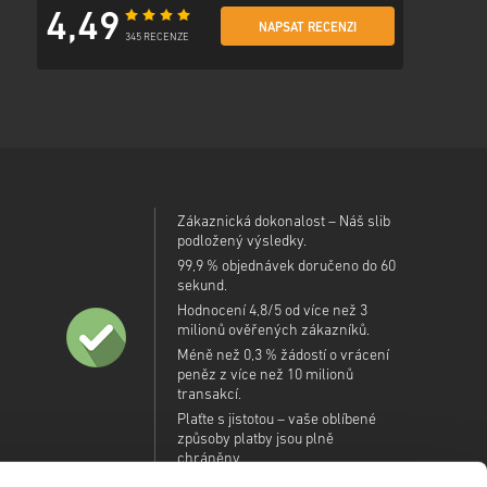
4,49
NAPSAT RECENZI
345 RECENZE
Zákaznická dokonalost – Náš slib
podložený výsledky.
99,9 % objednávek doručeno do 60
sekund.
Hodnocení 4,8/5 od více než 3
milionů ověřených zákazníků.
Méně než 0,3 % žádostí o vrácení
peněz z více než 10 milionů
transakcí.
Plaťte s jistotou – vaše oblíbené
způsoby platby jsou plně
chráněny.