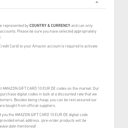
re represented by
COUNTRY & CURRENCY
and can only
ccounts. Please be sure you have selected appropriately
.
redit Card) to your Amazon account is required to activate
st AMAZON GIFT CARD 10 EUR DE codes on the market. Our
urchase digital codes in bulk at a discounted rate that we
stomers. Besides being cheap, you can be rest assured our
re bought from official suppliers.
d you the AMAZON GIFT CARD 10 EUR DE digital code
r provided email address.
(pre-order products will be
lease date mentioned)