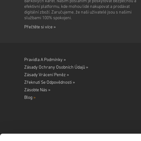
dárkových karet. Naším posláním je poskytovat bezpečnou a
efektivní platformu, kde mohou lidé nakupovat a prodávat
digitální zboží. Zaručujeme, že naši uživatelé jsou s našimi
službami 100% spokojeni.
Přečtěte si více »
Pravidla A Podmínky »
Zásady Ochrany Osobních Údajů »
Zásady Vrácení Peněz »
Zřeknutí Se Odpovědnosti »
Zásobte Nás »
Blog
»