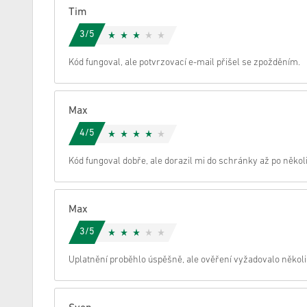
Tim
zrušení
3/5
Kód fungoval, ale potvrzovací e-mail přišel se zpožděním.
Max
4/5
Kód fungoval dobře, ale dorazil mi do schránky až po někol
Max
3/5
Uplatnění proběhlo úspěšně, ale ověření vyžadovalo několi