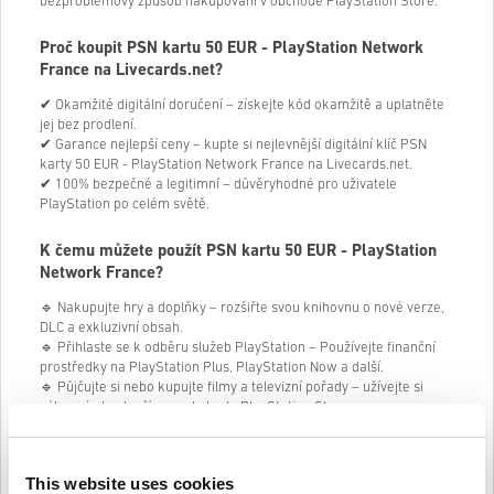
bezproblémový způsob nakupování v obchodě PlayStation Store.
Proč koupit PSN kartu 50 EUR - PlayStation Network
France na Livecards.net?
✔ Okamžité digitální doručení – získejte kód okamžitě a uplatněte
jej bez prodlení.
✔ Garance nejlepší ceny – kupte si nejlevnější digitální klíč PSN
karty 50 EUR - PlayStation Network France na Livecards.net.
✔ 100% bezpečné a legitimní – důvěryhodné pro uživatele
PlayStation po celém světě.
K čemu můžete použít PSN kartu 50 EUR - PlayStation
Network France?
🔹 Nakupujte hry a doplňky – rozšiřte svou knihovnu o nové verze,
DLC a exkluzivní obsah.
🔹 Přihlaste se k odběru služeb PlayStation – Používejte finanční
prostředky na PlayStation Plus, PlayStation Now a další.
🔹 Půjčujte si nebo kupujte filmy a televizní pořady – užívejte si
zábavný obsah přímo z obchodu PlayStation Store.
🔹 Vylepšete si své oblíbené hry – nakupujte herní měnu, skiny a
další digitální položky.
This website uses cookies