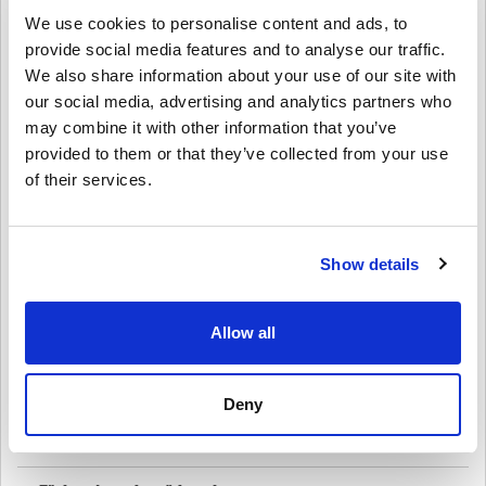
Jak uplatnit 50 EUR na kartu PSN – PlayStation Network
Francie?
We use cookies to personalise content and ads, to
provide social media features and to analyse our traffic.
1️⃣ Přihlaste se ke svému účtu PSN – přístup získáte přes konzoli
We also share information about your use of our site with
nebo webové stránky obchodu PlayStation Store.
2️⃣ Přejděte na „Uplatnit kódy“ – najdete ji v nabídce obchodu
our social media, advertising and analytics partners who
PlayStation Store.
may combine it with other information that you’ve
3️⃣ Zadejte svůj digitální kód – zadejte 12místný kód, který jste
provided to them or that they’ve collected from your use
obdrželi po nákupu.
4️⃣ Užijte si své nové finanční prostředky – Okamžitě přidáno do
of their services.
vaší peněženky PSN pro použití s ​​jakýmkoli obsahem PlayStation.
Kupte si
PSN kartu PSN karta 50 EUR – PlayStation
Network France
ještě dnes!
Show details
Získejte rychlý a bezpečný přístup do obchodu PlayStation Store a
užijte si svobodu nákupu her, předplatného a zábavy za vašich
Allow all
podmínek. Pořiďte si digitální klíč ke své PSN kartě 50 EUR –
PlayStation Network France nyní na Livecards.net a začněte hrát
ještě dnes!
Deny
Jak to funguje na Livecards.net