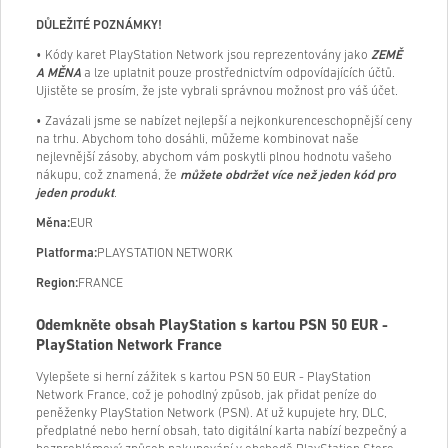
DŮLEŽITÉ POZNÁMKY!
• Kódy karet PlayStation Network jsou reprezentovány jako
ZEMĚ
A MĚNA
a lze uplatnit pouze prostřednictvím odpovídajících účtů.
Ujistěte se prosím, že jste vybrali správnou možnost pro váš účet.
• Zavázali jsme se nabízet nejlepší a nejkonkurenceschopnější ceny
na trhu. Abychom toho dosáhli, můžeme kombinovat naše
nejlevnější zásoby, abychom vám poskytli plnou hodnotu vašeho
nákupu, což znamená, že
můžete obdržet více než jeden kód pro
jeden produkt
.
Měna:
EUR
Platforma:
PLAYSTATION NETWORK
Region:
FRANCE
Odemkněte obsah PlayStation s kartou PSN 50 EUR -
PlayStation Network France
Vylepšete si herní zážitek s kartou PSN 50 EUR - PlayStation
Network France, což je pohodlný způsob, jak přidat peníze do
peněženky PlayStation Network (PSN). Ať už kupujete hry, DLC,
předplatné nebo herní obsah, tato digitální karta nabízí bezpečný a