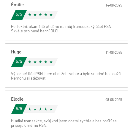
Poté obdržíš e-mail s bezpečným odkazem pro přístup ke svému
Émilie
14-08-2025
kódu.
5/5
Perfektní, okamžitě přidáno na můj francouzský účet PSN.
Skvělé pro nové herní DLC!
Hugo
11-08-2025
5/5
Výborné! Kód PSN jsem obdržel rychle a bylo snadné ho použít.
Nemohu si stěžovat!
Elodie
08-08-2025
5/5
Hladká transakce, svůj kód jsem dostal rychle a bez potíží se
připojil k mému PSN.