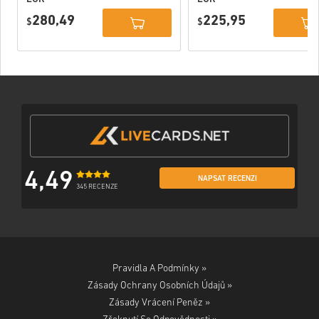
PlayStation
PlayStation
280,49
225,95
Network
$
Network
$
Portugal
Portugal
4,49
NAPSAT RECENZI
345 RECENZE
Pravidla A Podmínky »
Zásady Ochrany Osobních Údajů »
Zásady Vrácení Peněz »