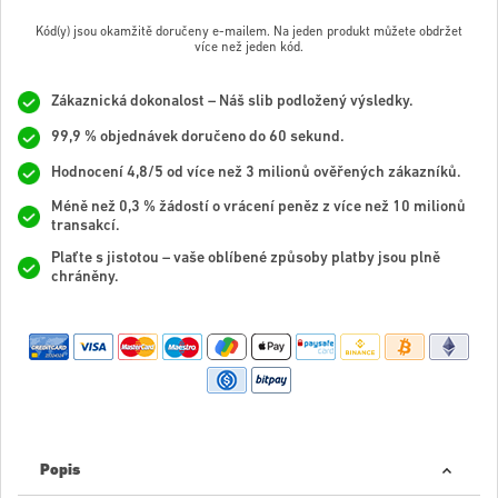
Kód(y) jsou okamžitě doručeny e-mailem. Na jeden produkt můžete obdržet
více než jeden kód.
Zákaznická dokonalost – Náš slib podložený výsledky.
99,9 % objednávek doručeno do 60 sekund.
Hodnocení 4,8/5 od více než 3 milionů ověřených zákazníků.
Méně než 0,3 % žádostí o vrácení peněz z více než 10 milionů
transakcí.
Plaťte s jistotou – vaše oblíbené způsoby platby jsou plně
chráněny.
Popis