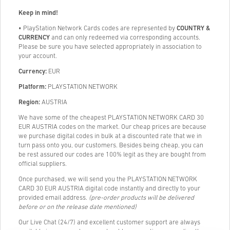
Keep in mind!
• PlayStation Network Cards codes are represented by
COUNTRY &
CURRENCY
and can only redeemed via corresponding accounts.
Please be sure you have selected appropriately in association to
your account.
Currency:
EUR
Platform:
PLAYSTATION NETWORK
Region:
AUSTRIA
We have some of the cheapest PLAYSTATION NETWORK CARD 30
EUR AUSTRIA codes on the market. Our cheap prices are because
we purchase digital codes in bulk at a discounted rate that we in
turn pass onto you, our customers. Besides being cheap, you can
be rest assured our codes are 100% legit as they are bought from
official suppliers.
Once purchased, we will send you the PLAYSTATION NETWORK
CARD 30 EUR AUSTRIA digital code instantly and directly to your
provided email address.
(pre-order products will be delivered
before or on the release date mentioned)
Our Live Chat (24/7) and excellent customer support are always