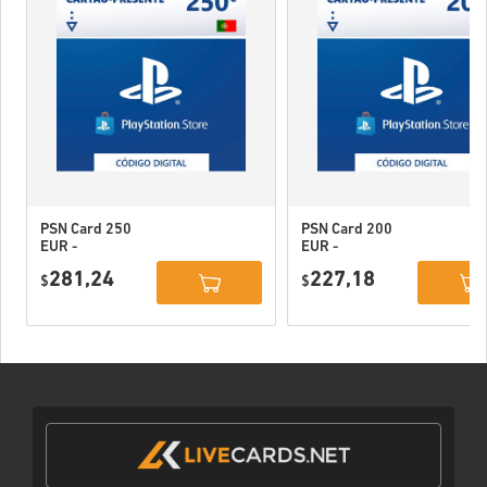
PSN Card 250
PSN Card 200
EUR -
EUR -
PlayStation
PlayStation
281,24
227,18
Network
$
Network
$
Portugal
Portugal