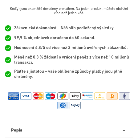
Kód(y) jsou okamžitě doručeny e-mailem. Na jeden produkt můžete obdržet
více než jeden kód.
Zákaznická dokonalost – Náš slib podložený výsledky.
99,9 % objednávek doručeno do 60 sekund.
Hodnocení 4,8/5 od více než 3 milionů ověřených zákazníků.
Méně než 0,3 % žádostí o vrácení peněz z více než 10 milionů
transakcí.
Plaťte s jistotou – vaše oblíbené způsoby platby jsou plně
chráněny.
Popis