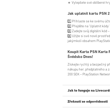
🔹 Vylepšete své oblíbené hry
Jak uplatnit kartu PSN 
1️⃣ Přihlaste se ke svému účt
2️⃣ Přejděte na ‘Uplatnit kódy
3️⃣ Zadejte svůj digitální kód
4️⃣ Užijte si své nové prostře
jakýmkoli obsahem PlayStati
Koupit
Karta PSN Karta 
Švédsko
Dnes!
Získejte rychlý a bezpečný př
nákupu her, předplatného a zá
200 SEK – PlayStation Networ
Jak to funguje na Livecard
Zřeknutí se odpovědnosti
Nový na Livecards.net? Nákup 