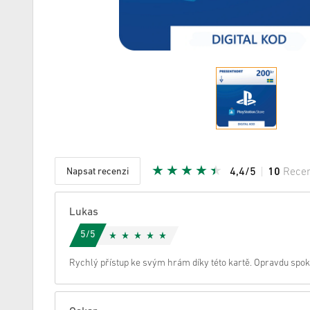
Napsat recenzi
4,4/5
10
Rece
Daná hvě
Lukas
5/5
Rychlý přístup ke svým hrám díky této kartě. Opravdu spok