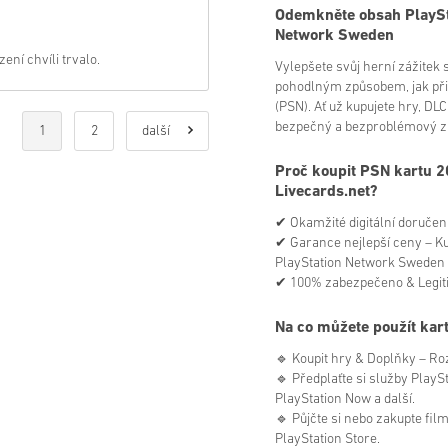
Odemkněte obsah PlaySt
Network Sweden
ení chvíli trvalo.
Vylepšete svůj herní zážitek
pohodlným způsobem, jak při
(PSN). Ať už kupujete hry, DLC
bezpečný a bezproblémový zp
1
2
další
Proč koupit PSN kartu 
Livecards.net?
✔ Okamžité digitální doručení 
✔ Garance nejlepší ceny – Kup
PlayStation Network Sweden 
✔ 100% zabezpečeno & Legiti
Na co můžete použít ka
🔹 Koupit hry & Doplňky – Ro
🔹 Předplaťte si služby PlayS
PlayStation Now a další.
🔹 Půjčte si nebo zakupte fil
PlayStation Store.