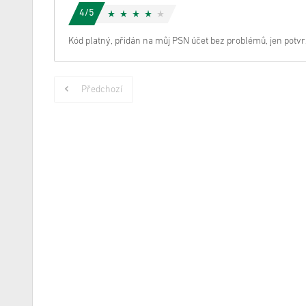
4/5
Kód platný, přidán na můj PSN účet bez problémů, jen potvrz
Předchozí