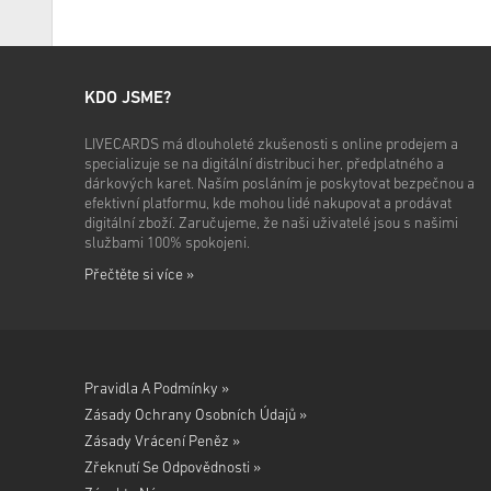
KDO JSME?
LIVECARDS má dlouholeté zkušenosti s online prodejem a
specializuje se na digitální distribuci her, předplatného a
dárkových karet. Naším posláním je poskytovat bezpečnou a
efektivní platformu, kde mohou lidé nakupovat a prodávat
digitální zboží. Zaručujeme, že naši uživatelé jsou s našimi
službami 100% spokojeni.
Přečtěte si více »
Pravidla A Podmínky »
Zásady Ochrany Osobních Údajů »
Zásady Vrácení Peněz »
Zřeknutí Se Odpovědnosti »