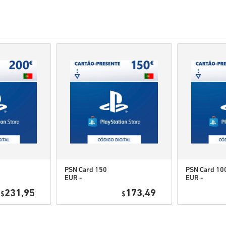
• Produkty
Předobjednávky
b
zatímco položky, které jsou 
kontroly.
• Nákupy považované za kom
• Kupujete pouze digitální pr
• Pro více informací se pros
• Pokud narazíte na jakýkol
našeho
Kontaktujte nás
.
• Tyto kódy ke stažení jsou v
• Tyto kódy nemají datum vyp
• Stahovatelný obsah nebo pr
původní hru.
• Pro některé produkty můžet
PSN Card 150
PSN Card 10
EUR -
EUR -
Podívej se na rychlý návod vý
PlayStation
PlayStation
231,95
173,49
$
Network
$
Network
• Vyber si produkt
Portugal
Portugal
• Zadej svou e-mailovou adre
• Vyber preferovaný způsob 