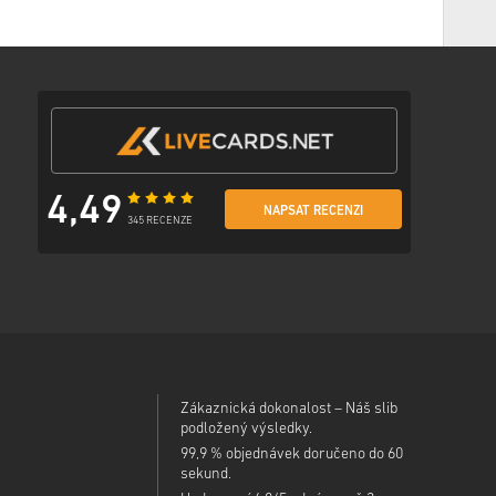
čným odkazem pro přístup ke svému kódu.
4,49
NAPSAT RECENZI
345 RECENZE
Zákaznická dokonalost – Náš slib
podložený výsledky.
99,9 % objednávek doručeno do 60
sekund.