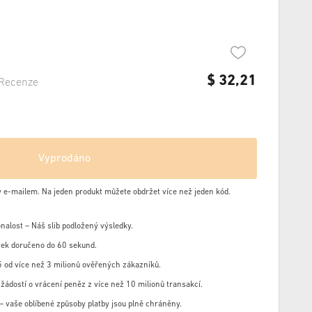
$
32,21
Recenze
Vyprodáno
y e-mailem. Na jeden produkt můžete obdržet více než jeden kód.
nalost – Náš slib podložený výsledky.
ek doručeno do 60 sekund.
 od více než 3 milionů ověřených zákazníků.
žádostí o vrácení peněz z více než 10 milionů transakcí.
u – vaše oblíbené způsoby platby jsou plně chráněny.