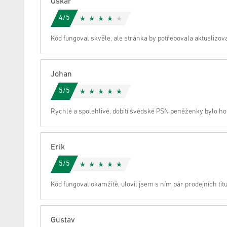
Oskar
4/5
zrušení
Kód fungoval skvěle, ale stránka by potřebovala aktualizov
Johan
5/5
Rychlé a spolehlivé, dobití švédské PSN peněženky bylo h
Erik
5/5
Kód fungoval okamžitě, ulovil jsem s ním pár prodejních tit
Gustav