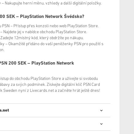
 – Nakupujte herní měnu, vzhledy a další digitální položky.
200 SEK – PlayStation Network Švédsko?
u PSN – Přístup přes konzoli nebo web PlayStation Store.
’ – Najdete jej v nabídce obchodu PlayStation Store.
 – Zadejte 12místný kód, který obdržíte po nákupu.
dky – Okamžitě přidáno do vaší peněženky PSN pro použití s ​​
on.
PSN 200 SEK – PlayStation Network
ístup do obchodu PlayStation Store a užívejte si svobodu
bavy za svých podmínek. Získejte digitální klíč PSN Card
k Sweden nyní z Livecards.net a začněte hrát ještě dnes!
s.net
digitálních kódů je rychlý a jednoduchý: