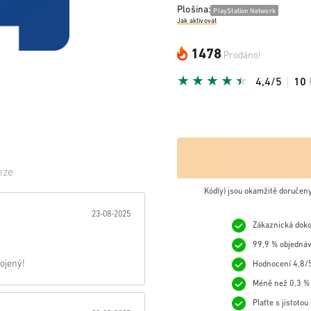
Plošina:
PlayStation Network
Jak aktivovat
1478
Prodáno!
4,4/5
10
nze
Kód(y) jsou okamžitě doručen
zda:
23-08-2025
Zákaznická doko
99,9 % objednáv
ojený!
Hodnocení 4,8/5
Méně než 0,3 % 
Plaťte s jistoto