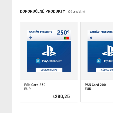
DOPORUČENÉ PRODUKTY
(20 produkty)
PSN Card 250
PSN Card 200
EUR -
EUR -
PlayStation
PlayStation
3,25
280,25
Network
$
Network
Portugal
Portugal