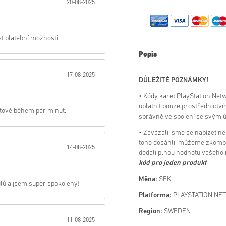
20-08-2025
Poslat
at platební možnosti.
Popis
17-08-2025
DŮLEŽITÉ POZNÁMKY!
• Kódy karet PlayStation Ne
uplatnit pouze prostřednictvím
otové během pár minut.
správně ve spojení se svým 
• Zavázali jsme se nabízet n
toho dosáhli, můžeme zkombi
14-08-2025
dodali plnou hodnotu vašeho
kód pro jeden produkt
.
Měna:
SEK
ulů a jsem super spokojený!
Platforma:
PLAYSTATION NE
Region:
SWEDEN
11-08-2025