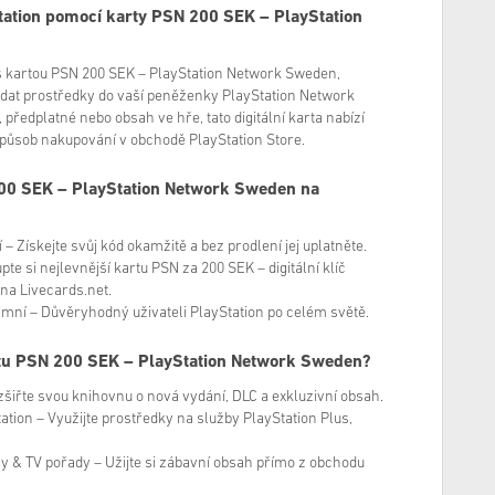
ation pomocí karty PSN 200 SEK – PlayStation
 s kartou PSN 200 SEK – PlayStation Network Sweden,
dat prostředky do vaší peněženky PlayStation Network
, předplatné nebo obsah ve hře, tato digitální karta nabízí
ůsob nakupování v obchodě PlayStation Store.
200 SEK – PlayStation Network Sweden na
– Získejte svůj kód okamžitě a bez prodlení jej uplatněte.
te si nejlevnější kartu PSN za 200 SEK – digitální klíč
na Livecards.net.
mní – Důvěryhodný uživateli PlayStation po celém světě.
rtu PSN 200 SEK – PlayStation Network Sweden?
zšiřte svou knihovnu o nová vydání, DLC a exkluzivní obsah.
tation – Využijte prostředky na služby PlayStation Plus,
my & TV pořady – Užijte si zábavní obsah přímo z obchodu