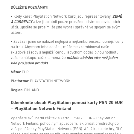
DŮLEŽITÉ POZNÁMKY!
• Kódy karet PlayStation Network Card jsou reprezentovány
ZEMĚ
& CURRENCY
a lze ji uplatnit pouze prostřednictvím odpovídajících
účtů. Ujistěte se prosím, že jste vybrali správně ve spojení se svým
účtem.
• Zavázali jsme se nabízet nejlepší a nejkonkurenceschopnější ceny
na trhu. Abychom toho dosáhli, můžeme zkombinovat naše
skladové zásoby s nejnižší cenou, abychom dodali plnou hodnotu
vašeho nákupu, což znamená, že
můžete obdržet více než jeden
kód pro jeden produkt
.
Měna:
EUR
Platforma:
PLAYSTATION NETWORK
Region:
FINLAND
Odemkněte obsah PlayStation pomocí karty PSN 20 EUR
– PlayStation Network Finland
Vylepšete svůj herní zážitek s kartou PSN 20 EUR – PlayStation
Network Finland, pohodlným způsobem, jak přidat prostředky do
vaší peněženky PlayStation Network (PSN). Ať už kupujete hry, DLC,