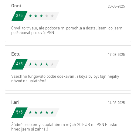
Onni
20-08-2025
Poté obdržíš e-mail s bezpečným odkazem pro přístup ke svému
kódu.
3/5
Chvíli to trvalo, ale podpora mi pomohla a dostal jsem, co jsem
potřeboval pro svůj PSN.
Eetu
17-08-2025
4/5
Všechno fungovalo podle očekávání, i když by byl fajn nějaký
návod na uplatnění!
Ilari
14-08-2025
5/5
Žádné problémy s uplatněním mých 20 EUR na PSN Finsko,
hned jsem si zahrál!