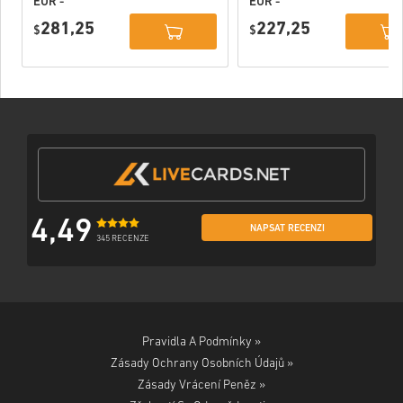
EUR -
EUR -
PlayStation
PlayStation
281,25
227,25
Network
$
Network
$
Portugal
Portugal
4,49
NAPSAT RECENZI
345 RECENZE
Pravidla A Podmínky »
Zásady Ochrany Osobních Údajů »
Zásady Vrácení Peněz »