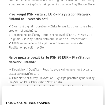
předplatné nebo obsah ve hře, tato digitální karta nabízí bezpečný
a bezproblémový způsob nakupování v obchodě PlayStation Store.
Proč koupit PSN kartu 20 EUR – PlayStation Network
Finland na Livecards.net?
✔ Okamžité digitální doručení – Získejte svůj kód okamžitě a bez
prodlení jej uplatněte.
✔ Garance nejlepší ceny – Kupte si nejlevnější kartu PSN za 20 EUR
– digitální klíč PlayStation Network Finland na Livecards.net.
✔ 100% zabezpečeno & Legitimní – Důvěryhodný uživateli
PlayStation po celém světě.
Na co můžete použít kartu PSN 20 EUR – PlayStation
Network Finland?
🔹 Koupit hry & Doplňky – Rozšiřte svou knihovnu o nová vydání,
DLC a exkluzivní obsah.
🔹 Předplaťte si služby PlayStation – Využijte prostředky na služby
PlayStation Plus, PlayStation Now a další.
🔹 Půjčte si nebo zakupte filmy & TV pořady – Užijte si zábavní
obsah přímo z obchodu PlayStation Store.
🔹 Vylepšete své oblíbené hry – Nakupujte herní měnu, vzhledy a
další digitální položky.
This website uses cookies