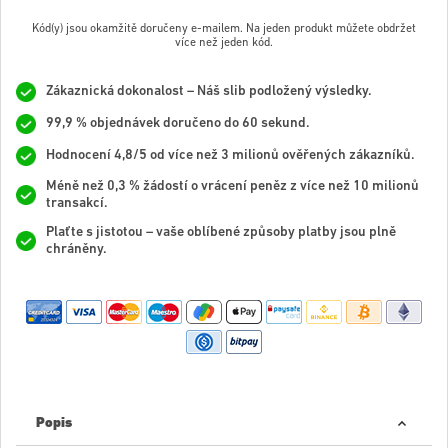
Kód(y) jsou okamžitě doručeny e-mailem. Na jeden produkt můžete obdržet
více než jeden kód.
Zákaznická dokonalost – Náš slib podložený výsledky.
99,9 % objednávek doručeno do 60 sekund.
Hodnocení 4,8/5 od více než 3 milionů ověřených zákazníků.
Méně než 0,3 % žádostí o vrácení peněz z více než 10 milionů
transakcí.
Plaťte s jistotou – vaše oblíbené způsoby platby jsou plně
chráněny.
Popis