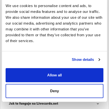
Jak uplatnit kartu PSN 20 EUR – PlayStation Network
We use cookies to personalise content and ads, to
Finland?
provide social media features and to analyse our traffic.
We also share information about your use of our site with
1️⃣ Přihlaste se ke svému účtu PSN – Přístup přes konzoli nebo web
PlayStation Store.
our social media, advertising and analytics partners who
2️⃣ Přejděte na ‘Uplatnit kódy’ – Najdete jej v nabídce obchodu
may combine it with other information that you’ve
PlayStation Store.
provided to them or that they’ve collected from your use
3️⃣ Zadejte svůj digitální kód – Zadejte 12místný kód, který obdržíte
po nákupu.
of their services.
4️⃣ Užijte si své nové prostředky – Okamžitě přidáno do vaší
peněženky PSN pro použití s ​​jakýmkoli obsahem PlayStation.
Koupit
kartu PSN Karta PSN 20 EUR – PlayStation
Show details
Network Finland
Dnes!
Získejte rychlý a bezpečný přístup do obchodu PlayStation Store a
Allow all
užívejte si svobodu nákupu her, předplatného a zábavy za svých
podmínek. Popadněte svou PSN kartu 20 EUR – digitální klíč
PlayStation Network Finland nyní z Livecards.net a začněte hrát
ještě dnes!
Deny
Jak to funguje na Livecards.net