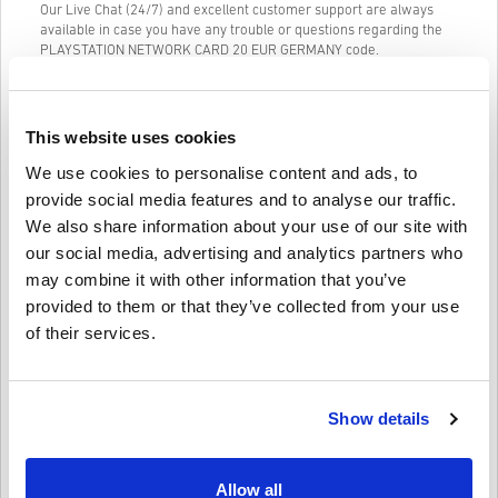
Our Live Chat (24/7) and excellent customer support are always
available in case you have any trouble or questions regarding the
PLAYSTATION NETWORK CARD 20 EUR GERMANY code.
Our Easy to follow 3-step purchase system contains no annoying
forms or surveys to fill out and only requires an email address and
a valid payment method, thus making the process of buying
This website uses cookies
PLAYSTATION NETWORK CARD 20 EUR GERMANY for PC from
livecards.net quick and easy.
We use cookies to personalise content and ads, to
provide social media features and to analyse our traffic.
We also share information about your use of our site with
Jak to funguje na Livecards.net
our social media, advertising and analytics partners who
may combine it with other information that you’ve
Zřeknutí se odpovědnosti
Nový na Livecards.net? Nákup digitálních kódů je rychlý a
provided to them or that they’ve collected from your use
jednoduchý:
of their services.
• Produkty
Předobjednávky
budou dodány před nebo v
uvedené datum vydání, zatímco položky, které jsou skladem,
Napsat recenzi
4,3/5
10
Recenze
budou dodány okamžitě, čekající na bezpečnostní kontroly.
• Nákupy považované za komerční použití nebudou
Show details
akceptovány.
• Kupujete pouze digitální produkt.
Finn
23-08-2025
• Pro více informací se prosím podívejte na naše FAQ.
Daná hvězda:
4/5
• Pokud narazíte na jakýkoli problém s nákupem, informujte
Allow all