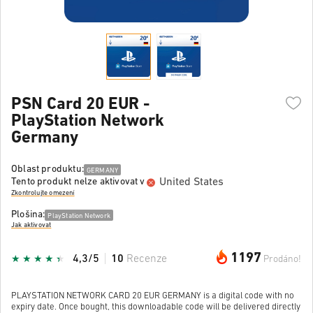
PSN Card 20 EUR -
PlayStation Network
Germany
Oblast produktu:
GERMANY
United States
Tento produkt nelze aktivovat v
Zkontrolujte omezení
Plošina:
PlayStation Network
Jak aktivovat
1197
4,3/5
10
Recenze
Prodáno!
PLAYSTATION NETWORK CARD 20 EUR GERMANY is a digital code with no
expiry date. Once bought, this downloadable code will be delivered directly