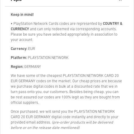
Keep in mind!
• PlayStation Network Cards codes are represented by
COUNTRY &
CURRENCY
and can only redeemed via corresponding accounts.
Please be sure you have selected appropriately in association to
your account.
Currency:
EUR
Platform:
PLAYSTATION NETWORK
Region:
GERMANY
We have some of the cheapest PLAYSTATION NETWORK CARD 20
EUR GERMANY codes on the market. Our cheap prices are because
we purchase digital codes in bulk at a discounted rate that we in
turn pass onto you, our customers. Besides being cheap, you can
be rest assured our codes are 100% legit as they are bought from
official suppliers.
Once purchased, we will send you the PLAYSTATION NETWORK
CARD 20 EUR GERMANY digital code instantly and directly to your
provided email address.
(pre-order products will be delivered
before or on the release date mentioned)