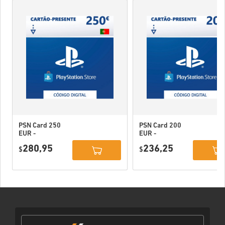
PSN Card 250
PSN Card 200
EUR -
EUR -
PlayStation
PlayStation
280,95
236,25
Network
$
Network
$
Portugal
Portugal