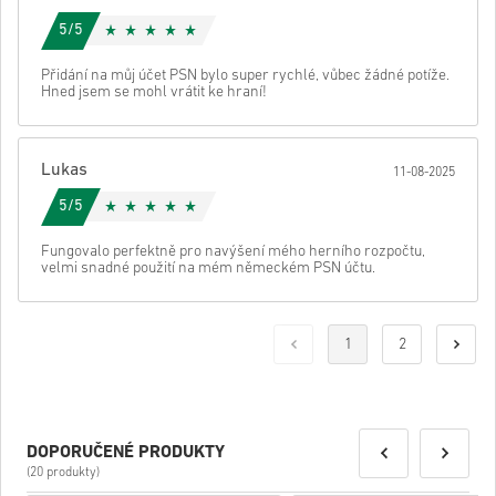
5/5
Přidání na můj účet PSN bylo super rychlé, vůbec žádné potíže.
Hned jsem se mohl vrátit ke hraní!
Lukas
11-08-2025
5/5
Fungovalo perfektně pro navýšení mého herního rozpočtu,
velmi snadné použití na mém německém PSN účtu.
1
2
DOPORUČENÉ PRODUKTY
(20 produkty)