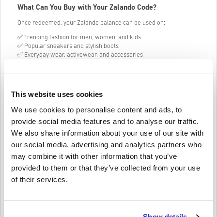
What Can You Buy with Your Zalando Code?
Once redeemed, your Zalando balance can be used on:
✅ Trending fashion for men, women, and kids
✅ Popular sneakers and stylish boots
✅ Everyday wear, activewear, and accessories
✅ Bags, jewelry, and more from top brands
Your remaining balance stays on your account for your next spree.
No pressure, no expiry stress.
This website uses cookies
Perfect for Every Occasion
We use cookies to personalise content and ads, to
provide social media features and to analyse our traffic.
Need a last-minute gift? Or just feel like treating yourself? Zalando
Gift Card 500 DKK (Denmark) makes it simple to give the gift of
We also share information about your use of our site with
choice – no guessing sizes, styles, or brands.
our social media, advertising and analytics partners who
may combine it with other information that you’ve
provided to them or that they’ve collected from your use
Cum funcționează pe Livecards.net
of their services.
Disclaimer
Ești nou pe Livecards.net? Cumpărarea codurilor digitale este
rapidă și ușoară:
Show details