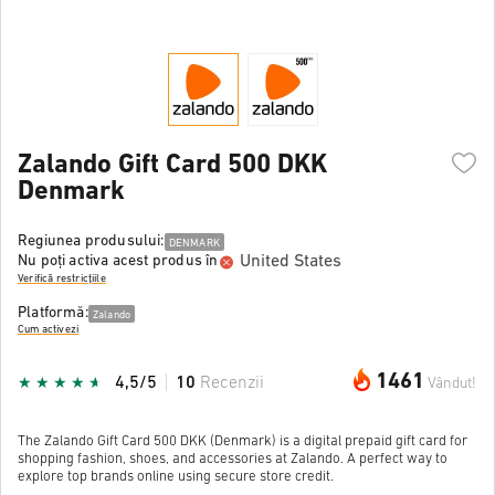
Zalando Gift Card 500 DKK
Denmark
Regiunea produsului:
DENMARK
United States
Nu poți activa acest produs în
Verifică restricțiile
Platformă:
Zalando
Cum activezi
1461
4,5/5
10
Recenzii
Vândut!
The Zalando Gift Card 500 DKK (Denmark) is a digital prepaid gift card for
shopping fashion, shoes, and accessories at Zalando. A perfect way to
explore top brands online using secure store credit.