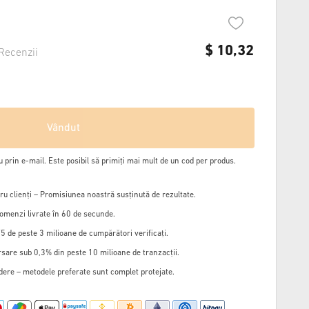
$
10,32
Recenzii
Vândut
u prin e-mail. Este posibil să primiți mai mult de un cod per produs.
u clienți – Promisiunea noastră susținută de rezultate.
omenzi livrate în 60 de secunde.
5 de peste 3 milioane de cumpărători verificați.
sare sub 0,3% din peste 10 milioane de tranzacții.
edere – metodele preferate sunt complet protejate.