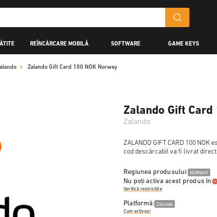
ĂTITE
REÎNCĂRCARE MOBILĂ
SOFTWARE
GAME KEYS
alando
Zalando Gift Card 100 NOK Norway
Zalando Gift Car
Zalando
ZALANDO GIFT CARD 100 NOK este 
cod descărcabil va fi livrat direc
Regiunea produsului:
NORWAY
Nu poți activa acest produs în
Verifică restricțiile
Platformă:
Zalando
Cum activezi