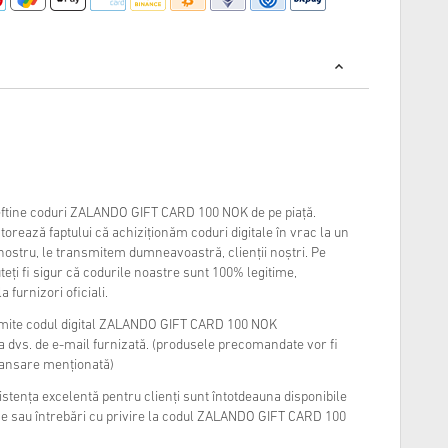
eftine coduri ZALANDO GIFT CARD 100 NOK de pe piață.
atorează faptului că achiziționăm coduri digitale în vrac la un
 nostru, le transmitem dumneavoastră, clienții noștri. Pe
uteți fi sigur că codurile noastre sunt 100% legitime,
furnizori oficiali.
rimite codul digital ZALANDO GIFT CARD 100 NOK
sa dvs. de e-mail furnizată. (produsele precomandate vor fi
 lansare menționată)
sistența excelentă pentru clienți sunt întotdeauna disponibile
me sau întrebări cu privire la codul ZALANDO GIFT CARD 100