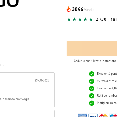
3046
Vândut!
4,6/5
10
Codurile sunt livrate instantane
nzii
Excelență pentr
tă:
23-08-2025
99,9% dintre c
Evaluat cu 4,8/
Rată de rambur
e Zalando Norvegia.
Plătiți cu încr