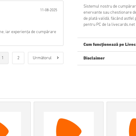
Sistemul nostru de cumpărare
11-08-2025
enervante sau chestionare de
de plată validă, făcând ast
pentru PC de la livecards.net 
ne, iar experiența de cumpărare
Cum funcționează pe Livec
1
2
Următorul
Disclaimer
Ești nou pe Livecards.net? Cu
Produsele
precomandă
v
timp ce articolele aflate î
de securitate.
Achizițiile considerate a 
Cumpărați doar un produs
Pentru mai multe informați
Dacă întâmpinați vreo pro
formularul nostru de con
Aceste coduri descărcabil
sunt originale.
Aceste coduri nu au o dat
Conținut descărcabil sau 