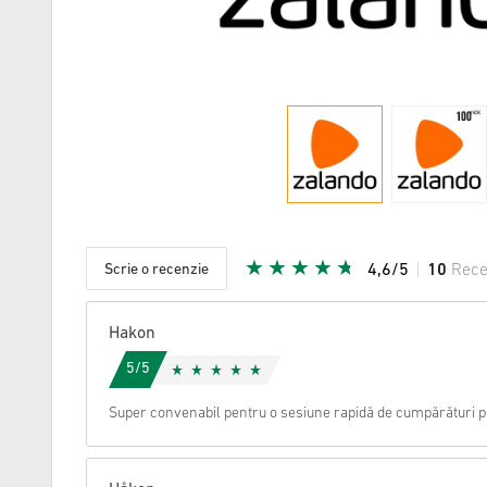
Scrie o recenzie
4,6/5
10
Rece
Steaua da
Hakon
5/5
Super convenabil pentru o sesiune rapidă de cumpărături p