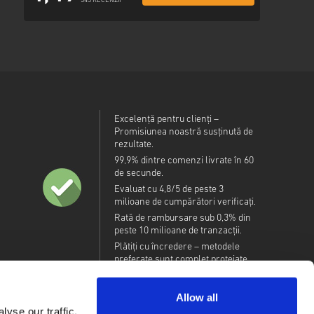
345 RECENZII
Excelență pentru clienți –
Promisiunea noastră susținută de
rezultate.
99,9% dintre comenzi livrate în 60
de secunde.
Evaluat cu 4,8/5 de peste 3
milioane de cumpărători verificați.
Rată de rambursare sub 0,3% din
peste 10 milioane de tranzacții.
Plătiți cu încredere – metodele
preferate sunt complet protejate.
Allow all
yse our traffic.