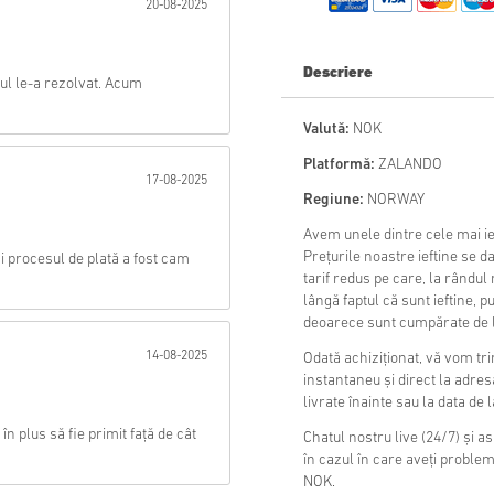
20-08-2025
Trimite
Descriere
tul le-a rezolvat. Acum
Valută:
NOK
Platformă:
ZALANDO
17-08-2025
Regiune:
NORWAY
Avem unele dintre cele mai i
Prețurile noastre ieftine se d
i procesul de plată a fost cam
tarif redus pe care, la rândul
lângă faptul că sunt ieftine, p
deoarece sunt cumpărate de la 
14-08-2025
Odată achiziționat, vă vom t
instantaneu și direct la adre
livrate înainte sau la data de
n plus să fie primit față de cât
Chatul nostru live (24/7) și a
în cazul în care aveți proble
NOK.