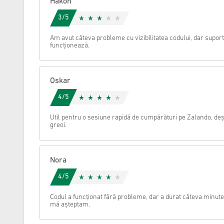
Håkon
3/5
Anulare
Am avut câteva probleme cu vizibilitatea codului, dar supor
funcționează.
Oskar
4/5
Util pentru o sesiune rapidă de cumpărături pe Zalando, deș
greoi.
Nora
4/5
Codul a funcționat fără probleme, dar a durat câteva minute î
mă așteptam.