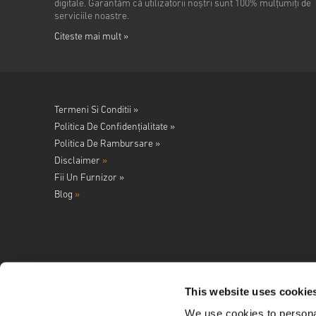
digitale. Garantăm că utilizatorii noștri sunt 100% mulțumiți de
serviciile noastre.
Citeste mai mult »
Termeni Si Conditii »
Politica De Confidențialitate »
Politica De Rambursare »
Disclaimer
»
Fii Un Furnizor »
Blog
»
This website uses cookie
We use cookies to personal