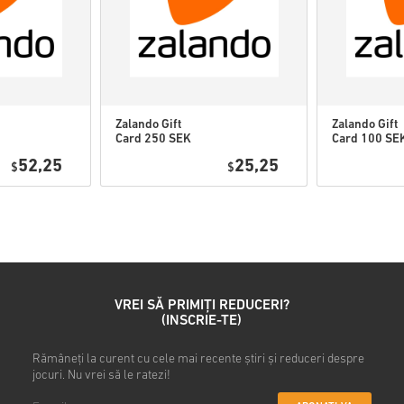
putea juca această expan
Este posibil să primiți m
Urmărește ghidul rapid de ma
Zalando Gift
Zalando Gift
Card 250 SEK
Card 100 SE
Sweden
Sweden
• Alege produsul
52,25
25,25
$
$
• Introdu adresa ta de e-mail
• Selectează metoda de plată
• Finalizează comanda
După aceea, vei primi un e-ma
VREI SĂ PRIMIȚI REDUCERI?
(INSCRIE-TE)
Rămâneți la curent cu cele mai recente știri și reduceri despre
jocuri. Nu vrei să le ratezi!