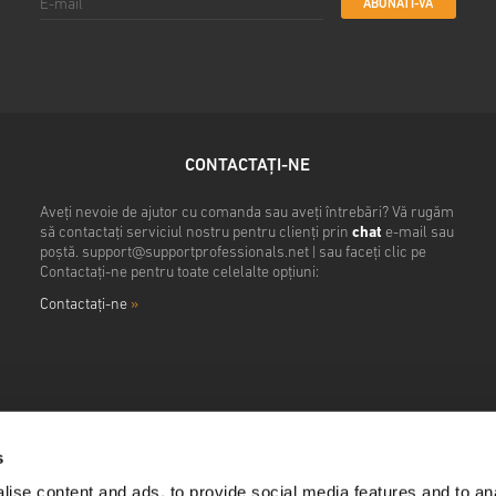
ABONATI-VA
CONTACTAȚI-NE
Aveți nevoie de ajutor cu comanda sau aveți întrebări? Vă rugăm
să contactați serviciul nostru pentru clienți prin
chat
e-mail sau
poștă.
support@supportprofessionals.net
| sau faceți clic pe
Contactați-ne pentru toate celelalte opțiuni:
Contactaţi-ne
»
s
ise content and ads, to provide social media features and to anal