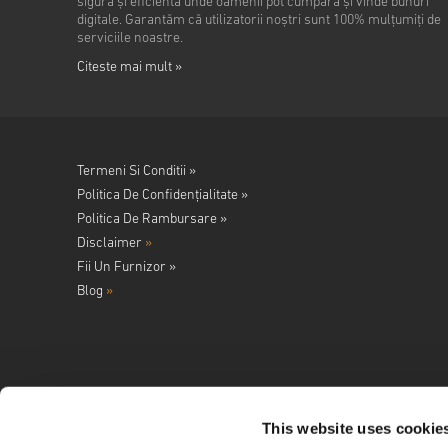
sigură și eficientă unde oamenii pot cumpăra și vinde bunuri
digitale. Garantăm că utilizatorii noștri sunt 100% mulțumiți de
serviciile noastre.
Citeste mai mult »
Termeni Si Conditii »
Politica De Confidențialitate »
Politica De Rambursare »
Disclaimer
»
Fii Un Furnizor »
Blog
»
This website uses cookie