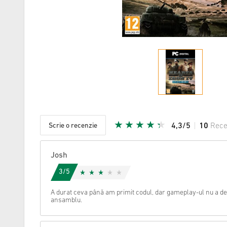
Scrie o recenzie
4,3/5
10
Rece
Steaua da
Josh
3/5
A durat ceva până am primit codul, dar gameplay-ul nu a de
ansamblu.