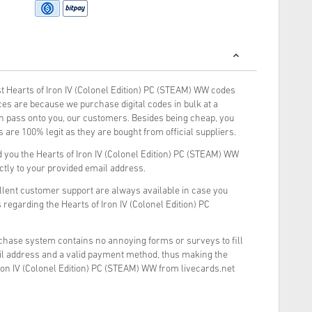
 Hearts of Iron IV (Colonel Edition) PC (STEAM) WW codes
es are because we purchase digital codes in bulk at a
rn pass onto you, our customers. Besides being cheap, you
 are 100% legit as they are bought from official suppliers.
 you the Hearts of Iron IV (Colonel Edition) PC (STEAM) WW
ectly to your provided email address.
llent customer support are always available in case you
 regarding the Hearts of Iron IV (Colonel Edition) PC
rchase system contains no annoying forms or surveys to fill
il address and a valid payment method, thus making the
ron IV (Colonel Edition) PC (STEAM) WW from livecards.net