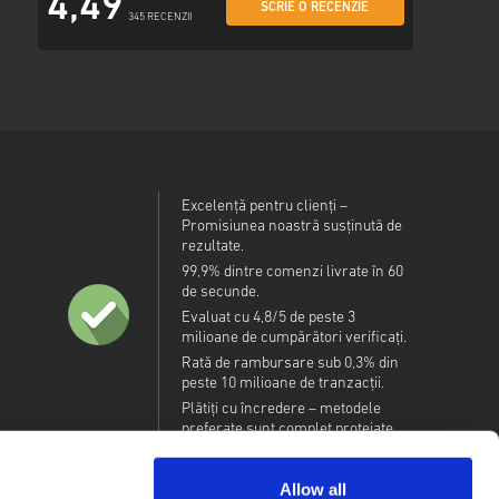
4,49
SCRIE O RECENZIE
345 RECENZII
Excelență pentru clienți –
Promisiunea noastră susținută de
rezultate.
99,9% dintre comenzi livrate în 60
de secunde.
Evaluat cu 4,8/5 de peste 3
milioane de cumpărători verificați.
Rată de rambursare sub 0,3% din
peste 10 milioane de tranzacții.
Plătiți cu încredere – metodele
preferate sunt complet protejate.
Allow all