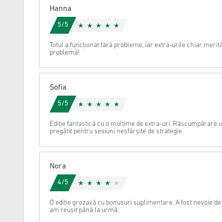
Hanna
Anulare
5/5
Totul a funcționat fără probleme, iar extra-urile chiar merită
problemă!
Sofia
5/5
Ediție fantastică cu o mulțime de extra-uri. Răscumpărare
pregătit pentru sesiuni nesfârșite de strategie.
Nora
4/5
O ediție grozavă cu bonusuri suplimentare. A fost nevoie de 
am reușit până la urmă.