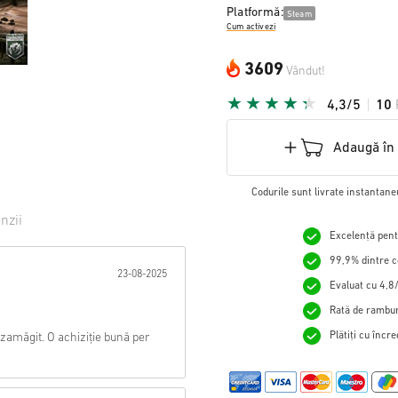
Platformă:
Steam
Cum activezi
3609
Vândut!
4,3/5
10
Adaugă în
Codurile sunt livrate instantane
nzii
Excelență pentr
tă:
99,9% dintre c
23-08-2025
Evaluat cu 4,8/
Rată de rambur
Plătiți cu încr
zamăgit. O achiziție bună per