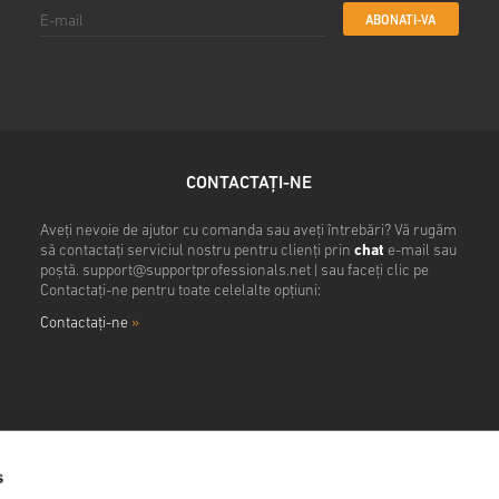
ABONATI-VA
CONTACTAȚI-NE
Aveți nevoie de ajutor cu comanda sau aveți întrebări? Vă rugăm
să contactați serviciul nostru pentru clienți prin
chat
e-mail sau
poștă.
support@supportprofessionals.net
| sau faceți clic pe
Contactați-ne pentru toate celelalte opțiuni:
Contactaţi-ne
»
s