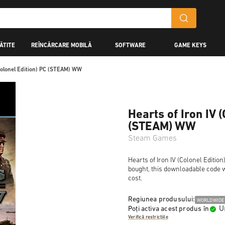
ĂTITE
REÎNCĂRCARE MOBILĂ
SOFTWARE
GAME KEYS
(Colonel Edition) PC (STEAM) WW
Hearts of Iron IV 
(STEAM) WW
Steam Games
Hearts of Iron IV (Colonel Editio
bought, this downloadable code wi
cost.
Regiunea produsului:
WORLDWIDE
U
Poți activa acest produs în
Verifică restricțiile