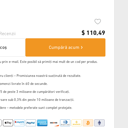
$
110,49
Recenzii
 coș
Cumpără acum
u prin e-mail. Este posibil să primiți mai mult de un cod per produs.
u clienți – Promisiunea noastră susținută de rezultate.
omenzi livrate în 60 de secunde.
5 de peste 3 milioane de cumpărători verificați.
sare sub 0,3% din peste 10 milioane de tranzacții.
edere – metodele preferate sunt complet protejate.