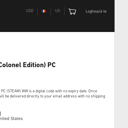
USD
US
Loghează-te
(Colonel Edition) PC
n) PC (STEAM) WW is a digital code with no expiry date. Once
ll be delivered directly to your email address with no shipping
nited States