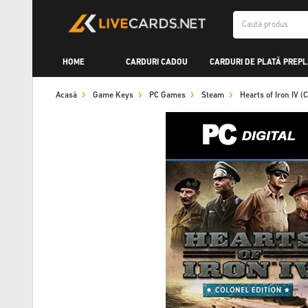
HOME
CARDURI CADOU
CARDURI DE PLATĂ PREPL
Acasă
Game Keys
PC Games
Steam
Hearts of Iron IV 