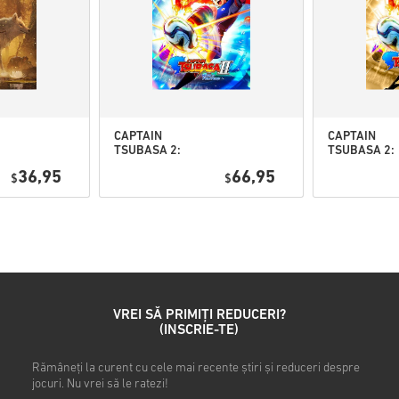
Urmărește ghidul rapid de ma
• Alege produsul
• Introdu adresa ta de e-mail
• Selectează metoda de plată
• Finalizează comanda
După aceea, vei primi un e-ma
CAPTAIN
CAPTAIN
TSUBASA 2:
TSUBASA 2:
WORLD
WORLD
36,95
66,95
$
FIGHTERS PC
$
FIGHTERS
(STEAM) EU
Deluxe Editi
PC (STEAM) 
VREI SĂ PRIMIȚI REDUCERI?
(INSCRIE-TE)
Rămâneți la curent cu cele mai recente știri și reduceri despre
jocuri. Nu vrei să le ratezi!