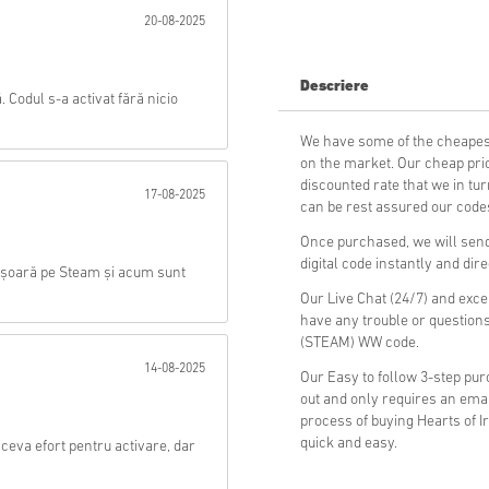
20-08-2025
Trimite
Descriere
. Codul s-a activat fără nicio
We have some of the cheapest
on the market. Our cheap pric
discounted rate that we in tu
17-08-2025
can be rest assured our codes
Once purchased, we will send
digital code instantly and dir
 ușoară pe Steam și acum sunt
Our Live Chat (24/7) and exce
have any trouble or questions
(STEAM) WW code.
14-08-2025
Our Easy to follow 3-step pu
out and only requires an ema
process of buying Hearts of I
quick and easy.
ceva efort pentru activare, dar