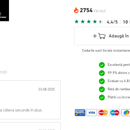
2754
Vândut!
4,4/5
10
Adaugă în
Codurile sunt livrate instantane
Excelență pentr
nzii
99,9% dintre c
Evaluat cu 4,8/
tă:
Rată de rambur
23-08-2025
Plătiți cu încr
dura câteva secunde în plus.