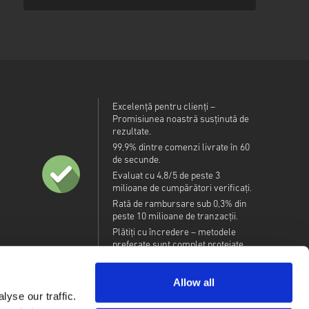
Excelență pentru clienți –
Promisiunea noastră susținută de
rezultate.
99,9% dintre comenzi livrate în 60
de secunde.
Evaluat cu 4,8/5 de peste 3
milioane de cumpărători verificați.
Rată de rambursare sub 0,3% din
peste 10 milioane de tranzacții.
Plătiți cu încredere – metodele
preferate sunt complet protejate.
Allow all
yse our traffic.