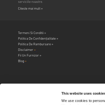
serviciile noastre.
Citeste mai mult »
Termeni Si Conditii »
Politica De Confidențialitate »
Politica De Rambursare »
Disclaimer
»
Fii Un Furnizor »
Blog
»
This website uses cookie
We use cookies to personal
Urmareste-ne pe