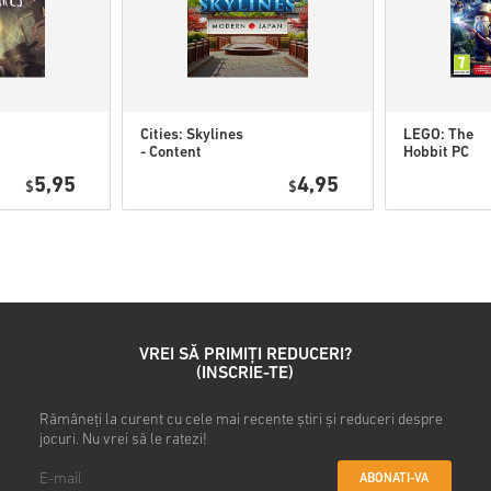
• Alege produsul
• Introdu adresa ta de e-mail
• Selectează metoda de plată
• Finalizează comanda
După aceea, vei primi un e-ma
Cities: Skylines
LEGO: The
- Content
Hobbit PC
Creator Pack:
(STEAM) WW
5,95
4,95
$
Modern Japan
$
DLC PC Steam
WW
VREI SĂ PRIMIȚI REDUCERI?
(INSCRIE-TE)
Rămâneți la curent cu cele mai recente știri și reduceri despre
jocuri. Nu vrei să le ratezi!
ABONATI-VA