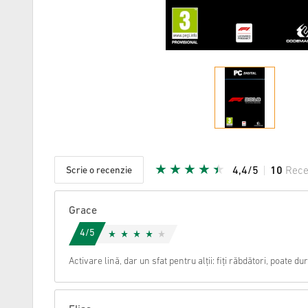
Scrie o recenzie
4,4/5
10
Rece
Steaua da
Grace
4/5
Activare lină, dar un sfat pentru alții: fiți răbdători, poate 