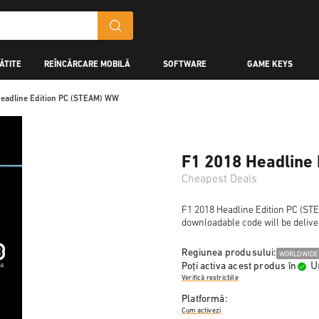
ĂTITE
REÎNCĂRCARE MOBILĂ
SOFTWARE
GAME KEYS
eadline Edition PC (STEAM) WW
F1 2018 Headline
Cheapest Deals
F1 2018 Headline Edition PC (STEA
downloadable code will be delive
Regiunea produsului:
WORLDWIDE
U
Poți activa acest produs în
Verifică restricțiile
Platformă:
Cum activezi