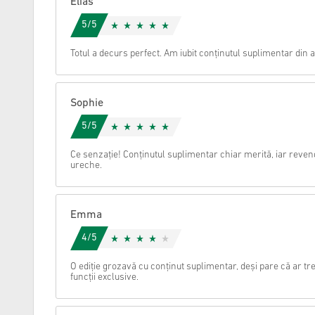
Elias
5/5
Anulare
Totul a decurs perfect. Am iubit conținutul suplimentar din a
Sophie
5/5
Ce senzație! Conținutul suplimentar chiar merită, iar revend
ureche.
Emma
4/5
O ediție grozavă cu conținut suplimentar, deși pare că ar tr
funcții exclusive.