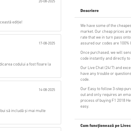
20-08-2025
Descriere
Trimite
ceastă ediție!
We have some of the cheapes
market. Our cheap prices are 
rate that we in turn pass ont
assured our codes are 100% le
17-08-2025
Once purchased, we will send
code instantly and directly t
icarea codului a fost floare la
Our Live Chat (24/7) and exce
have any trouble or question
code.
Our Easy to follow 3-step pu
14-08-2025
out and only requires an ema
process of buying F1 2018 He
easy.
ebui să includă și mai multe
Cum funcționează pe Livec