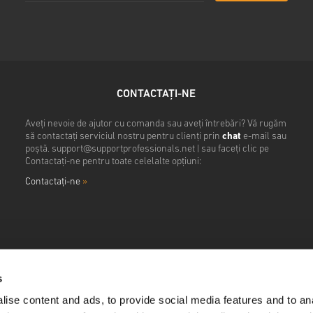
CONTACTAȚI-NE
Aveți nevoie de ajutor cu comanda sau aveți întrebări? Vă rugăm
să contactați serviciul nostru pentru clienți prin
chat
e-mail sau
poștă.
support@supportprofessionals.net
| sau faceți clic pe
Contactați-ne pentru toate celelalte opțiuni:
Contactaţi-ne
»
s
ise content and ads, to provide social media features and to anal