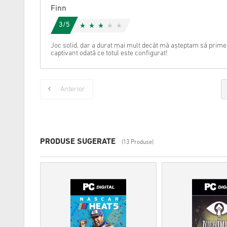
Finn
3/5
Joc solid, dar a durat mai mult decât mă așteptam să prim
captivant odată ce totul este configurat!
Anterior
PRODUSE SUGERATE
(13 Produse)