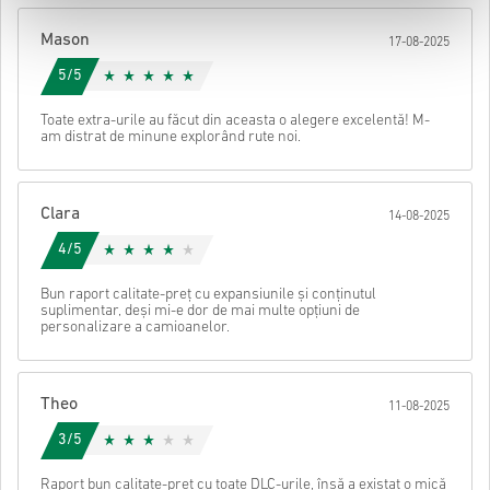
După aceea, vei primi un e-mail cu un link securizat pentru a
Mason
17-08-2025
accesa codul tău.
5/5
Toate extra-urile au făcut din aceasta o alegere excelentă! M-
am distrat de minune explorând rute noi.
Clara
14-08-2025
4/5
Bun raport calitate-preț cu expansiunile și conținutul
suplimentar, deși mi-e dor de mai multe opțiuni de
personalizare a camioanelor.
Theo
11-08-2025
3/5
Raport bun calitate-preț cu toate DLC-urile, însă a existat o mică