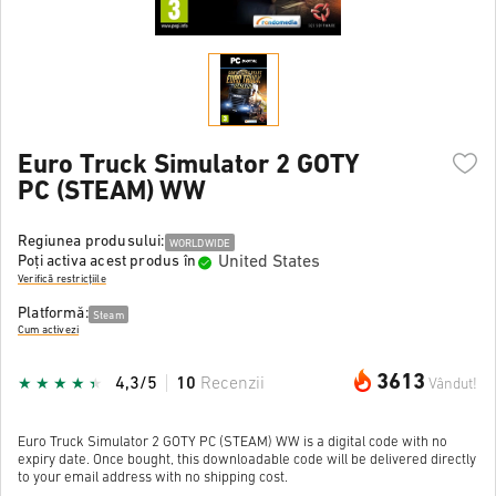
Euro Truck Simulator 2 GOTY
PC (STEAM) WW
Regiunea produsului:
WORLDWIDE
United States
Poți activa acest produs în
Verifică restricțiile
Platformă:
Steam
Cum activezi
3613
4,3/5
10
Recenzii
Vândut!
Euro Truck Simulator 2 GOTY PC (STEAM) WW is a digital code with no
expiry date. Once bought, this downloadable code will be delivered directly
to your email address with no shipping cost.