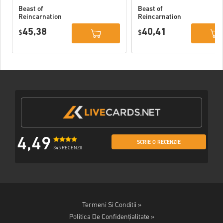
Beast of
Beast of
Reincarnation
Reincarnation
Deluxe Edition
PC (STEAM)
45,38
40,41
PC (STEAM)
$
$
4,49
SCRIE O RECENZIE
345 RECENZII
Termeni Si Conditii »
Politica De Confidențialitate »