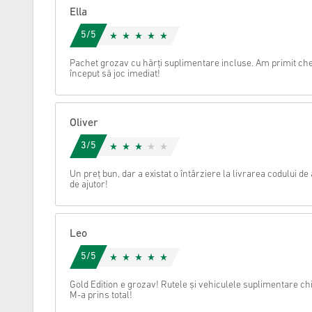
Ella
Anulare
5/5
Pachet grozav cu hărți suplimentare incluse. Am primit che
început să joc imediat!
Oliver
3/5
Un preț bun, dar a existat o întârziere la livrarea codului de 
de ajutor!
Leo
5/5
Gold Edition e grozav! Rutele și vehiculele suplimentare ch
M-a prins total!