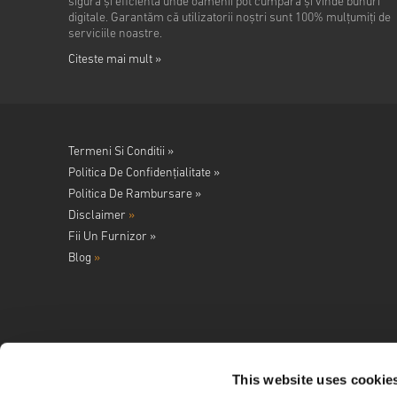
sigură și eficientă unde oamenii pot cumpăra și vinde bunuri
digitale. Garantăm că utilizatorii noștri sunt 100% mulțumiți de
serviciile noastre.
Citeste mai mult »
Termeni Si Conditii »
Politica De Confidențialitate »
Politica De Rambursare »
Disclaimer
»
Fii Un Furnizor »
Blog
»
This website uses cookie