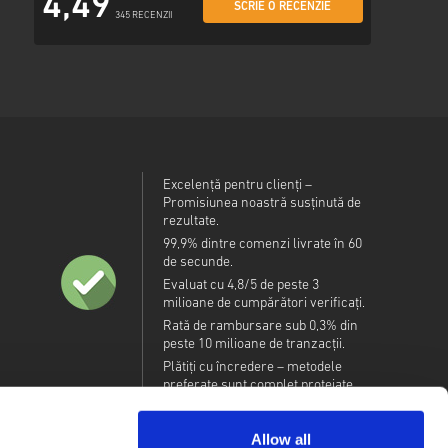
4,49
SCRIE O RECENZIE
345 RECENZII
Excelență pentru clienți –
Promisiunea noastră susținută de
rezultate.
99,9% dintre comenzi livrate în 60
de secunde.
Evaluat cu 4,8/5 de peste 3
milioane de cumpărători verificați.
Rată de rambursare sub 0,3% din
peste 10 milioane de tranzacții.
Plătiți cu încredere – metodele
preferate sunt complet protejate.
Allow all