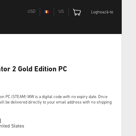
USD
US
Loghează-te
tor 2 Gold Edition PC
ion PC (STEAM) WW is a digital code with no expiry date. Once
ll be delivered directly to your email address with no shipping
nited States