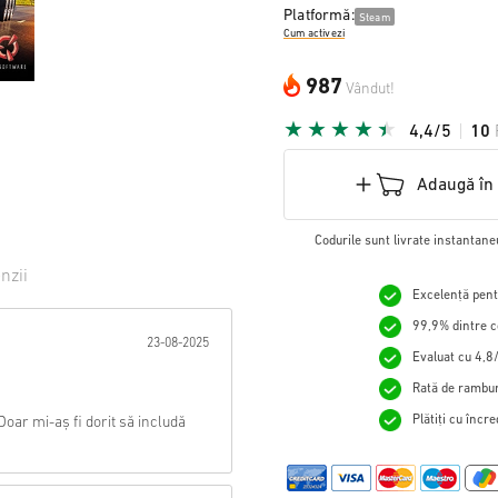
Platformă:
Steam
Cum activezi
987
Vândut!
4,4/5
10
Adaugă în
Codurile sunt livrate instantane
nzii
Excelență pentr
tă:
99,9% dintre c
23-08-2025
Evaluat cu 4,8/
Rată de rambur
Plătiți cu încr
Doar mi-aș fi dorit să includă