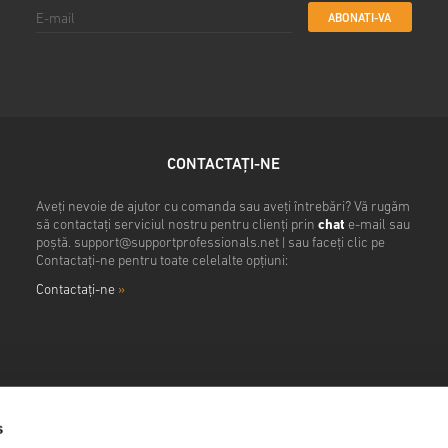
ABONATI-VA
CONTACTAȚI-NE
Aveți nevoie de ajutor cu comanda sau aveți întrebări? Vă rugăm
să contactați serviciul nostru pentru clienți prin
chat
e-mail sau
poștă.
support@supportprofessionals.net
| sau faceți clic pe
Contactați-ne pentru toate celelalte opțiuni:
Contactaţi-ne
»
s