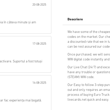
20-08-2025
Trimite
Descriere
ia în câteva minute și am
We have some of the cheapes
codes on the market. Our che
a discounted rate that we in 
17-08-2025
can be rest assured our codes
Once purchased, we will send
WW digital code instantly and
activare. Suportul a fost totuși
Our Live Chat (24/7) and exce
have any trouble or questions
(STEAM) WW code.
14-08-2025
Our Easy to follow 3-step pu
out and only requires an ema
process of buying Euro Truck
livecards.net quick and easy.
iar fac experiența mai bogată.