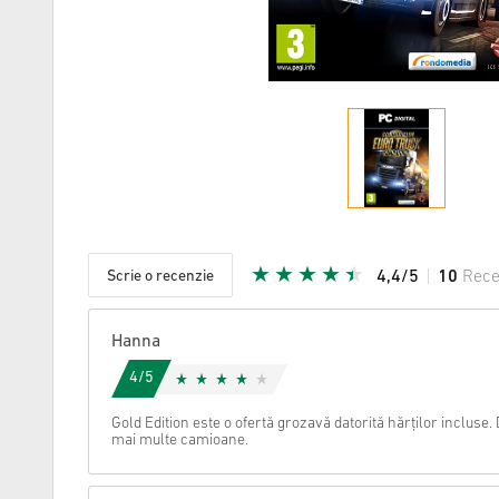
Scrie o recenzie
4,4/5
10
Rece
Steaua da
Hanna
4/5
Gold Edition este o ofertă grozavă datorită hărților incluse. 
mai multe camioane.