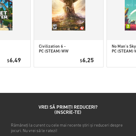
Urmărește ghidul rapid de ma
• Alege produsul
• Introdu adresa ta de e-mail
• Selectează metoda de plată
• Finalizează comanda
După aceea, vei primi un e-ma
Civilization 6 -
No Man's Sky
PC (STEAM) WW
PC (STEAM)
6,49
6,25
$
$
VREI SĂ PRIMIȚI REDUCERI?
(INSCRIE-TE)
Rămâneți la curent cu cele mai recente știri și reduceri despre
jocuri. Nu vrei să le ratezi!