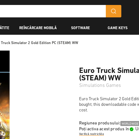
ĂTITE
REÎNCĂRCARE MOBILĂ
SOFTWARE
GAME KEYS
 Truck Simulator 2 Gold Edition PC (STEAM) WW
Euro Truck Simula
(STEAM) WW
Simulations Games
Euro Truck Simulator 2 Gold Edit
bought, this downloadable code wi
cost.
Regiunea produsului:
WORLDWIDE
U
Poți activa acest produs în
Verifică restricțiile