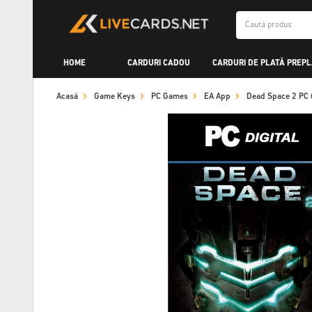
HOME
CARDURI CADOU
CARDURI DE PLATĂ PREPL
Acasă
Game Keys
PC Games
EA App
Dead Space 2 PC