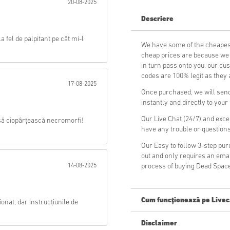
20-08-2025
Descriere
Trimite
a fel de palpitant pe cât mi-l
We have some of the cheapes
cheap prices are because we p
in turn pass onto you, our cu
codes are 100% legit as they a
17-08-2025
Once purchased, we will send
instantly and directly to you
Our Live Chat (24/7) and exce
s să ciopârțească necromorfi!
have any trouble or question
Our Easy to follow 3-step pu
out and only requires an ema
14-08-2025
process of buying Dead Space
Cum funcționează pe Livec
ionat, dar instrucțiunile de
Disclaimer
Ești nou pe Livecards.net? Cu