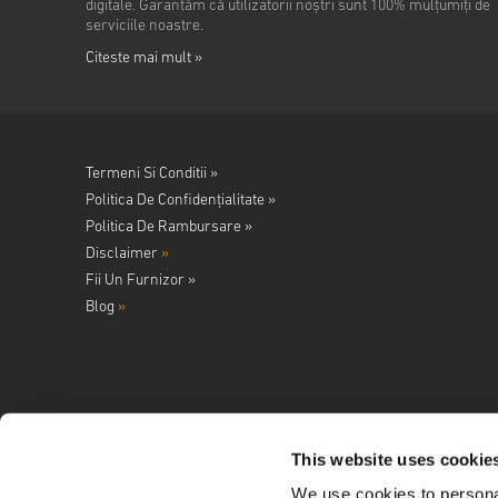
digitale. Garantăm că utilizatorii noștri sunt 100% mulțumiți de
serviciile noastre.
Citeste mai mult »
Termeni Si Conditii »
Politica De Confidențialitate »
Politica De Rambursare »
Disclaimer
»
Fii Un Furnizor »
Blog
»
This website uses cookie
We use cookies to personal