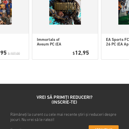
• Selectează metoda de plată
• Finalizează comanda
După aceea, vei primi un e-ma
Immortals of
EA Sports FC
Aveum PC (EA
26 PC (EA Ap
app) WW
,95
12,95
$
$ 107,00
VREI SĂ PRIMIȚI REDUCERI?
(INSCRIE-TE)
Rămâneți la curent cu cele mai recente știri și reduceri despre
jocuri. Nu vrei să le ratezi!