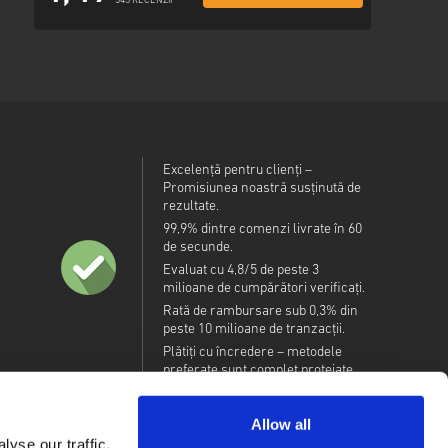
345 RECENZII
Excelență pentru clienți –
Promisiunea noastră susținută de
rezultate.
99,9% dintre comenzi livrate în 60
de secunde.
Evaluat cu 4,8/5 de peste 3
milioane de cumpărători verificați.
Rată de rambursare sub 0,3% din
peste 10 milioane de tranzacții.
Plătiți cu încredere – metodele
preferate sunt complet protejate.
Allow all
yse our traffic.