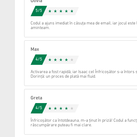
Olivia
5/5
Anulare
Codul a ajuns imediat în căsuța mea de email, iar jocul este l
aminteam.
Max
4/5
Activarea a fost rapidă, iar Isaac cel Înfricoșător s-a întor
Dorință: un proces de plată mai fluid.
Greta
4/5
Înfricoșător ca întotdeauna, m-a ținut în priză! Codul a funcț
răscumpărare puteau fi mai clare.