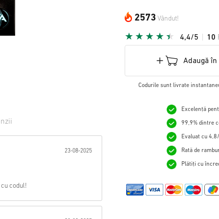
2573
Vândut!
4,4/5
10
Adaugă în
Codurile sunt livrate instantane
Excelență pentr
nzii
99,9% dintre c
Evaluat cu 4,8/
tă:
Rată de rambur
23-08-2025
Plătiți cu încr
 cu codul!