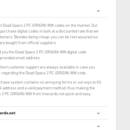
t Dead Space 2 PC (ORIGIN) WW codes on the market. Our
urchase digital codes in bulk at a discounted rate that we
stomers. Besides being cheap, you can be rest assured our
re bought from official suppliers.
 you the Dead Space 2 PC (ORIGIN) WW digital code
r provided email address.
llent customer support are always available in case you
s regarding the Dead Space 2 PC (ORIGIN) WW code.
rchase system contains no annoying forms or surveys to fill
il address and a valid payment method, thus making the
 2 PC (ORIGIN) WW from livecards.net quick and easy.
ards.net
mpărarea codurilor digitale este rapidă și ușoară: