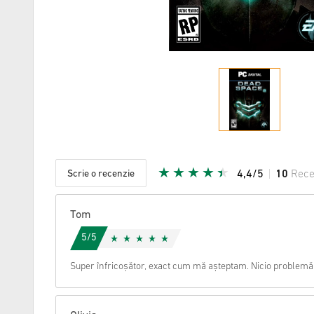
Scrie o recenzie
4,4/5
10
Rece
Steaua da
Tom
5/5
Super înfricoșător, exact cum mă așteptam. Nicio problemă