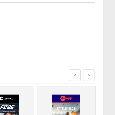
or fi livrate înainte sau la data de lansare menționată, în
n stoc vor fi livrate instantaneu în așteptarea verificărilor
fi pentru uz comercial nu vor fi acceptate.
 digital.
i, vă rugăm să consultați întrebările frecvente.
blemă cu o achiziție, vă rugăm să ne anunțați folosind
tact
.
e sunt produse de dezvoltatorul jocului și, prin urmare,
ă de expirare.
produse DLC - Trebuie să aveți jocul original pentru a
siune.
ai mult de un cod pentru unele produse.
i sus sau urmează pașii de mai jos 👇