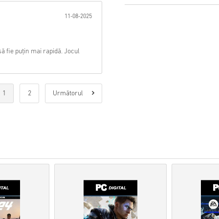
11-08-2025
Produsele
precomandă
v
timp ce articolele aflate î
de securitate.
Achizițiile considerate a 
ă fie puțin mai rapidă. Jocul
Cumpărați doar un produs
Pentru mai multe informați
Dacă întâmpinați vreo pro
formularul nostru de con
Aceste coduri descărcabil
1
2
Următorul
sunt originale.
Aceste coduri nu au o dat
Conținut descărcabil sau 
putea juca această expan
Este posibil să primiți m
Urmărește ghidul rapid de ma
• Alege produsul
• Introdu adresa ta de e-mail