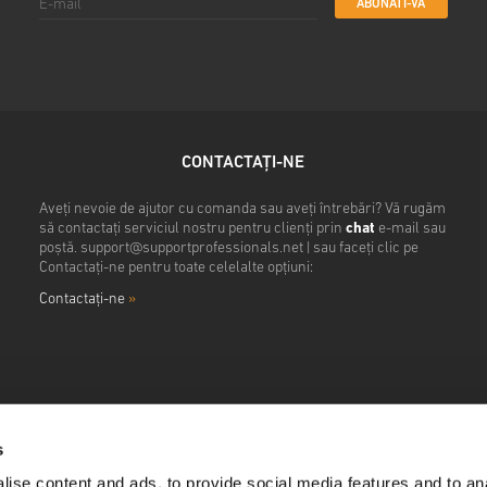
ABONATI-VA
CONTACTAȚI-NE
Aveți nevoie de ajutor cu comanda sau aveți întrebări? Vă rugăm
să contactați serviciul nostru pentru clienți prin
chat
e-mail sau
poștă.
support@supportprofessionals.net
| sau faceți clic pe
Contactați-ne pentru toate celelalte opțiuni:
Contactaţi-ne
»
s
ise content and ads, to provide social media features and to anal