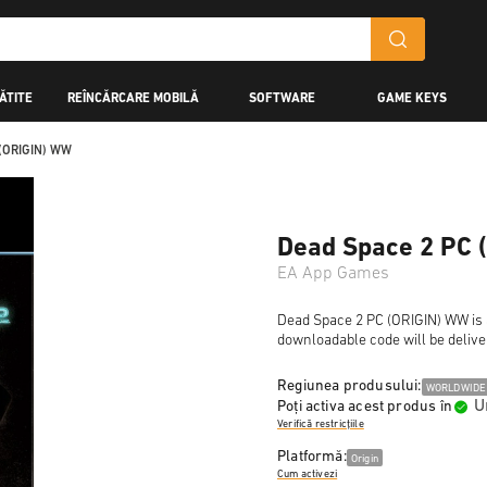
ĂTITE
REÎNCĂRCARE MOBILĂ
SOFTWARE
GAME KEYS
 (ORIGIN) WW
Dead Space 2 PC 
EA App Games
Dead Space 2 PC (ORIGIN) WW is a 
downloadable code will be delive
Regiunea produsului:
WORLDWIDE
U
Poți activa acest produs în
Verifică restricțiile
Platformă:
Origin
Cum activezi