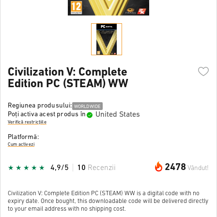
Civilization V: Complete
Edition PC (STEAM) WW
Regiunea produsului:
WORLDWIDE
United States
Poți activa acest produs în
Verifică restricțiile
Platformă:
Cum activezi
2478
4,9/5
10
Recenzii
Vândut!
Civilization V: Complete Edition PC (STEAM) WW is a digital code with no
expiry date. Once bought, this downloadable code will be delivered directly
to your email address with no shipping cost.