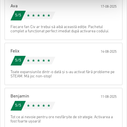
Ava
17-08-2025
După aceea, vei primi un e-mail cu un link securizat pentru a
accesa codul tău.
5/5
Fiecare fan Civ ar trebui să aibă această ediție. Pachetul
complet a funcționat perfect imediat după activarea codului.
Felix
14-08-2025
5/5
Toate expansiunile dintr-o dată și s-au activat fără probleme pe
STEAM. Mă joc non-stop!
Benjamin
11-08-2025
5/5
Tot ce ai nevoie pentru ore nesfârșite de strategie. Activarea a
fost foarte ușoară!