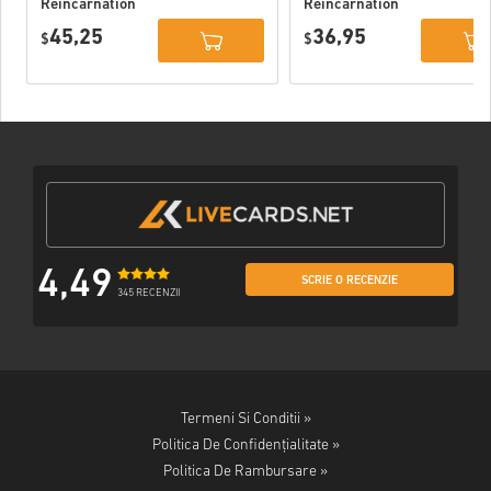
Reincarnation
Reincarnation
Deluxe Edition
PC (STEAM)
45,25
36,95
PC (STEAM)
$
$
4,49
SCRIE O RECENZIE
345 RECENZII
Termeni Si Conditii »
Politica De Confidențialitate »
Politica De Rambursare »