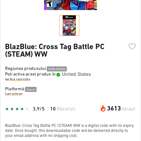
BlazBlue: Cross Tag Battle PC
(STEAM) WW
Regiunea produsului:
WORLDWIDE
United States
Poți activa acest produs în
Verifică restricțiile
Platformă:
Steam
Cum activezi
3613
3,9/5
10
Recenzii
Vândut!
BlazBlue: Cross Tag Battle PC (STEAM) WW is a digital code with no expiry
date. Once bought, this downloadable code will be delivered directly to
your email address with no shipping cost.