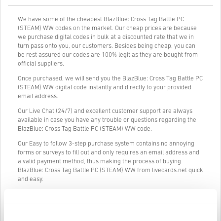
We have some of the cheapest BlazBlue: Cross Tag Battle PC
(STEAM) WW codes on the market. Our cheap prices are because
we purchase digital codes in bulk at a discounted rate that we in
turn pass onto you, our customers. Besides being cheap, you can
be rest assured our codes are 100% legit as they are bought from
official suppliers.
Once purchased, we will send you the BlazBlue: Cross Tag Battle PC
(STEAM) WW digital code instantly and directly to your provided
email address.
Our Live Chat (24/7) and excellent customer support are always
available in case you have any trouble or questions regarding the
BlazBlue: Cross Tag Battle PC (STEAM) WW code.
Our Easy to follow 3-step purchase system contains no annoying
forms or surveys to fill out and only requires an email address and
a valid payment method, thus making the process of buying
BlazBlue: Cross Tag Battle PC (STEAM) WW from livecards.net quick
and easy.
Cum funcționează pe Livecards.net