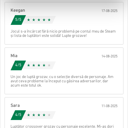
După aceea, vei primi un e-mail cu un link securizat pentru a
Keegan
17-08-2025
accesa codul tău.
5/5
Jocul s-a încărcat fără nicio problemă pe contul meu de Steam
și lista de luptători este solidă! Lupte grozave!
Mia
14-08-2025
4/5
Un joc de luptă grozav, cu o selecție diversă de personaje. Am
avut ceva probleme la început cu găsirea adversarilor, dar
acum este totul ok.
Sara
11-08-2025
4/5
Luptător crossover grozav cu personaje excelente. Mi-aș dori