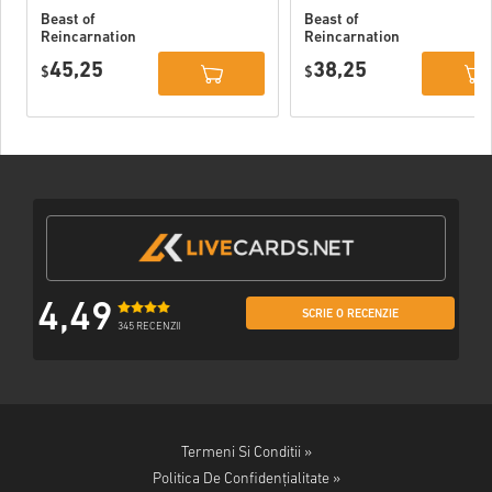
Beast of
Beast of
Reincarnation
Reincarnation
Deluxe Edition
PC (STEAM)
45,25
38,25
PC (STEAM)
$
$
4,49
SCRIE O RECENZIE
345 RECENZII
Termeni Si Conditii »
Politica De Confidențialitate »