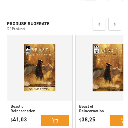
PRODUSE SUGERATE
(20 Produse)
Beast of
Beast of
Reincarnation
Reincarnation
Deluxe Edition
PC (STEAM)
41,03
38,25
PC (STEAM)
$
$