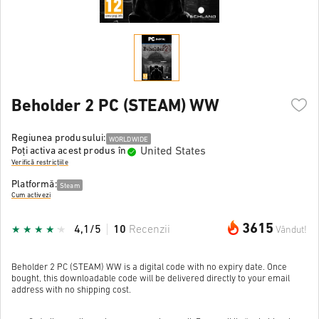
Beholder 2 PC (STEAM) WW
Regiunea produsului:
WORLDWIDE
United States
Poți activa acest produs în
Verifică restricțiile
Platformă:
Steam
Cum activezi
3615
4,1/5
10
Recenzii
Vândut!
Beholder 2 PC (STEAM) WW is a digital code with no expiry date. Once
bought, this downloadable code will be delivered directly to your email
address with no shipping cost.