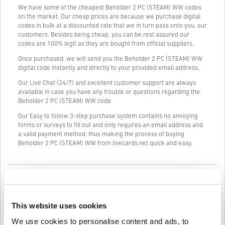
We have some of the cheapest Beholder 2 PC (STEAM) WW codes
on the market. Our cheap prices are because we purchase digital
codes in bulk at a discounted rate that we in turn pass onto you, our
customers. Besides being cheap, you can be rest assured our
codes are 100% legit as they are bought from official suppliers.
Once purchased, we will send you the Beholder 2 PC (STEAM) WW
digital code instantly and directly to your provided email address.
Our Live Chat (24/7) and excellent customer support are always
available in case you have any trouble or questions regarding the
Beholder 2 PC (STEAM) WW code.
Our Easy to follow 3-step purchase system contains no annoying
forms or surveys to fill out and only requires an email address and
a valid payment method, thus making the process of buying
Beholder 2 PC (STEAM) WW from livecards.net quick and easy.
Cum funcționează pe Livecards.net
Disclaimer
Ești nou pe Livecards.net? Cumpărarea codurilor digitale este
This website uses cookies
rapidă și ușoară:
We use cookies to personalise content and ads, to
Produsele
precomandă
vor fi livrate înainte sau la data de