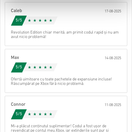
După aceea, vei primi un e-mail cu un link securizat pentru a
Caleb
17-08-2025
accesa codul tău.
5/5
Revolution Edition chiar merită, am primit codul rapid și nu am
avut nicio problemă!
Max
14-08-2025
5/5
Ofertă uimitoare cu toate pachetele de expansiune incluse!
Răscumpărat pe Xbox fără nicio problemă.
Connor
11-08-2025
5/5
Mi-a plăcut conținutul suplimentar! Codul a fost ușor de
revendicat pe contul meu Xbox, iar extinderile sunt pur și