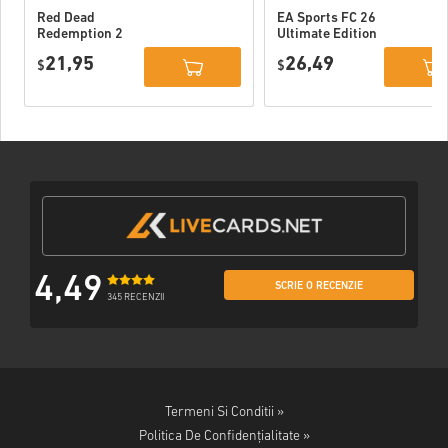
Red Dead
EA Sports FC 26
Redemption 2
Ultimate Edition
Xbox One WW
Xbox One / Xbox
21,95
26,49
$
Series X|S
$
4,49
SCRIE O RECENZIE
345 RECENZII
Termeni Si Conditii »
Politica De Confidențialitate »