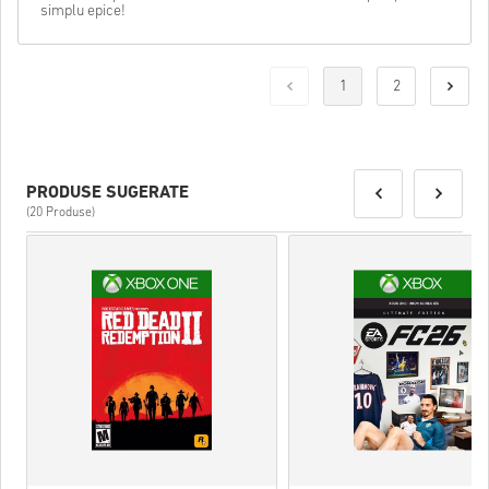
simplu epice!
1
2
PRODUSE SUGERATE
(20 Produse)