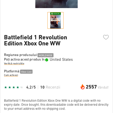
Battlefield 1 Revolution
Edition Xbox One WW
Regiunea produsului:
WORLDWIDE
United States
Poți activa acest produs în
Verifică restricțiile
Platformă:
Xbox Live
Cum activezi
2557
4,2/5
10
Recenzii
Vândut!
Battlefield 1 Revolution Edition Xbox One WW is a digital code with no
expiry date. Once bought, this downloadable code will be delivered directly
to your email address with no shipping cost.