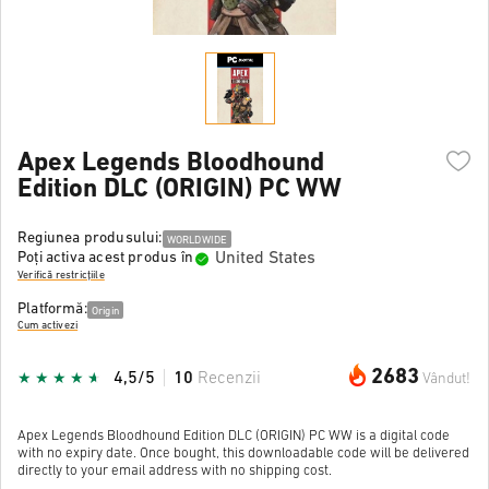
Apex Legends Bloodhound
Edition DLC (ORIGIN) PC WW
Regiunea produsului:
WORLDWIDE
United States
Poți activa acest produs în
Verifică restricțiile
Platformă:
Origin
Cum activezi
2683
4,5/5
10
Recenzii
Vândut!
Apex Legends Bloodhound Edition DLC (ORIGIN) PC WW is a digital code
with no expiry date. Once bought, this downloadable code will be delivered
directly to your email address with no shipping cost.