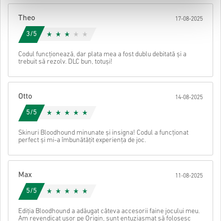
După aceea, vei primi un e-mail cu un link securizat pentru a
Theo
17-08-2025
accesa codul tău.
3/5
Codul funcționează, dar plata mea a fost dublu debitată și a
trebuit să rezolv. DLC bun, totuși!
Otto
14-08-2025
5/5
Skinuri Bloodhound minunate și insigna! Codul a funcționat
perfect și mi-a îmbunătățit experiența de joc.
Max
11-08-2025
5/5
Ediția Bloodhound a adăugat câteva accesorii faine jocului meu.
Am revendicat ușor pe Origin, sunt entuziasmat să folosesc