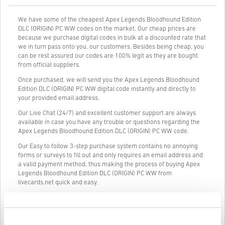
We have some of the cheapest Apex Legends Bloodhound Edition
DLC (ORIGIN) PC WW codes on the market. Our cheap prices are
because we purchase digital codes in bulk at a discounted rate that
we in turn pass onto you, our customers. Besides being cheap, you
can be rest assured our codes are 100% legit as they are bought
from official suppliers.
Once purchased, we will send you the Apex Legends Bloodhound
Edition DLC (ORIGIN) PC WW digital code instantly and directly to
your provided email address.
Our Live Chat (24/7) and excellent customer support are always
available in case you have any trouble or questions regarding the
Apex Legends Bloodhound Edition DLC (ORIGIN) PC WW code.
Our Easy to follow 3-step purchase system contains no annoying
forms or surveys to fill out and only requires an email address and
a valid payment method, thus making the process of buying Apex
Legends Bloodhound Edition DLC (ORIGIN) PC WW from
livecards.net quick and easy.
Cum funcționează pe Livecards.net