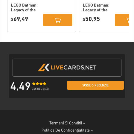
LEGO Batman:
LEGO Batman:
Legacy of the
Legacy of the
Dark Knight
Dark Knight PC
69,49
50,95
Deluxe Edition
$
(STEAM) EU
$
DLC PC (STEAM)
EU
4,49
SCRIE O RECENZIE
345 RECENZII
Termeni Si Conditii »
Politica De Confidențialitate »