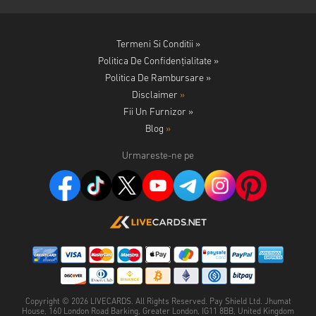
Termeni Si Conditii »
Politica De Confidențialitate »
Politica De Rambursare »
Disclaimer
»
Fii Un Furnizor »
Blog
»
Urmareste-ne pe
Copyright ©
2026
LIVECARDS. All Rights Reserved. Pay Shield Ltd. Jhumat
House, 160 London Road Barking, Greater London, IG11 8BB, United Kingdom