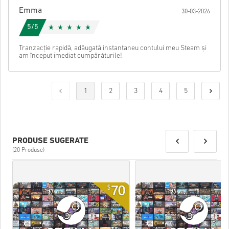
Emma
30-03-2026
5/5
Tranzacție rapidă, adăugată instantaneu contului meu Steam și
am început imediat cumpărăturile!
1
2
3
4
5
PRODUSE SUGERATE
(20 Produse)