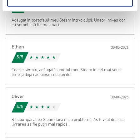
Este posibil să primiți mai mult de un cod pentru unele
Urmărește ghidul rapid de mai sus sau urmează pașii de mai jos 👇
4/5
produse.
• Alege produsul
Trimite
Anulare
Adăugat în portofelul meu Steam într-o clipă. Uneori mi-aș dori
• Introdu adresa ta de e-mail
ca sumele să fie mai mari.
• Selectează metoda de plată preferată
• Finalizează comanda
După aceea, vei primi un e-mail cu un link securizat pentru a
Ethan
30-05-2026
accesa codul tău.
5/5
Foarte simplu, adăugat în contul meu Steam în cel mai scurt
timp și deja răsfoiesc reducerile!
Oliver
30-04-2026
4/5
Răscumpărat pe Steam fără nicio problemă. Aș fi vrut doar ca
livrarea să fie puțin mai rapidă.