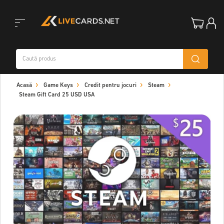
Toggle
Acasă
Game Keys
Credit pentru jocuri
Steam
navigation
Steam Gift Card 25 USD USA