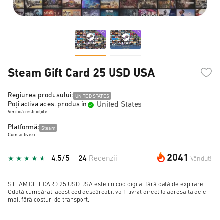
Steam Gift Card 25 USD USA
Regiunea produsului:
UNITED STATES
United States
Poți activa acest produs în
Verifică restricțiile
Platformă:
Steam
Cum activezi
2041
4,5/5
24
Recenzii
Vândut!
STEAM GIFT CARD 25 USD USA este un cod digital fără dată de expirare.
Odată cumpărat, acest cod descărcabil va fi livrat direct la adresa ta de e-
mail fără costuri de transport.