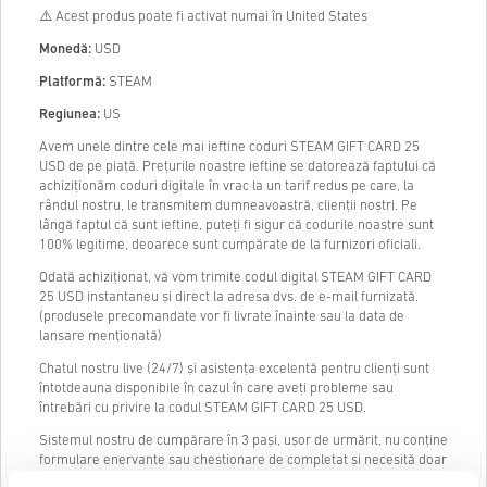
⚠️ Acest produs poate fi activat numai în United States
Monedă:
USD
Platformă:
STEAM
Regiunea:
US
Avem unele dintre cele mai ieftine coduri STEAM GIFT CARD 25
USD de pe piață. Prețurile noastre ieftine se datorează faptului că
achiziționăm coduri digitale în vrac la un tarif redus pe care, la
rândul nostru, le transmitem dumneavoastră, clienții noștri. Pe
lângă faptul că sunt ieftine, puteți fi sigur că codurile noastre sunt
100% legitime, deoarece sunt cumpărate de la furnizori oficiali.
Odată achiziționat, vă vom trimite codul digital STEAM GIFT CARD
25 USD instantaneu și direct la adresa dvs. de e-mail furnizată.
(produsele precomandate vor fi livrate înainte sau la data de
lansare menționată)
Chatul nostru live (24/7) și asistența excelentă pentru clienți sunt
întotdeauna disponibile în cazul în care aveți probleme sau
întrebări cu privire la codul STEAM GIFT CARD 25 USD.
Sistemul nostru de cumpărare în 3 pași, ușor de urmărit, nu conține
formulare enervante sau chestionare de completat și necesită doar
o adresă de e-mail și o metodă de plată validă, făcând astfel