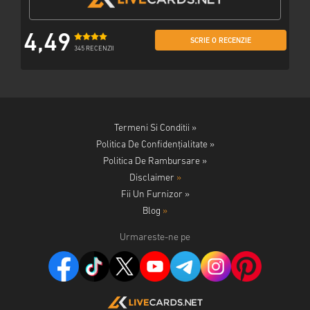
4,49
SCRIE O RECENZIE
345 RECENZII
Termeni Si Conditii »
Politica De Confidențialitate »
Politica De Rambursare »
Disclaimer
»
Fii Un Furnizor »
Blog
»
Urmareste-ne pe