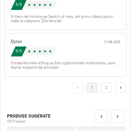
5/5
A mers de minune pe Switch-ul meu, am prins câteva jocuri
indie la reducere. Zile fericite!
Dylan
11-08-2025
5/5
Fondurile mele eShop au fost suplimentate instantaneu, sunt
foarte mulțumit de achiziție!
1
2
PRODUSE SUGERATE
(20 Produse)