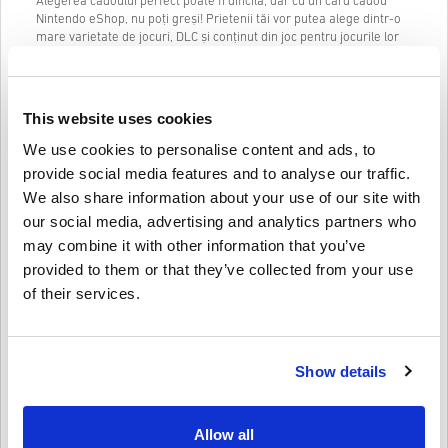
Alegerea cadoului perfect poate fi dificilă, dar cu un card cadou
Nintendo eShop, nu poți greși! Prietenii tăi vor putea alege dintr-o
mare varietate de jocuri, DLC și conținut din joc pentru jocurile lor
preferate Nintendo Switch și Wii U.
Cu un card cadou Nintendo eShop, prietenii tăi pot primi cele mai
recente jocuri și suplimente de îndată ce sunt lansate. De
This website uses cookies
asemenea, vor putea profita de
vânzări și reduceri
la jocurile
digitale. Indiferent dacă sunt pasionați de
Mario Kart
, Zelda,
We use cookies to personalise content and ads, to
Splatoon sau orice altă franciză Nintendo, vor fi sigur că vor găsi
provide social media features and to analyse our traffic.
ceva ce le place.
We also share information about your use of our site with
Iată câteva denumiri ale cardurilor Nintendo eShop pe care le
our social media, advertising and analytics partners who
puteți achiziționa:
may combine it with other information that you’ve
Card Nintendo eShop 25 GBP
provided to them or that they’ve collected from your use
Rețineți că Nintendo eShop afișează prețurile în moneda care
of their services.
corespunde setării țării/regiunii dvs. Așa că nu mai așteptați,
accesați Livecards.net și cumpărați un card cadou Nintendo eShop
astăzi! Prietenii tăi îți vor mulțumi pentru asta!
Show details
Cum să răscumpărați cardul dvs. cadou Nintendo
eShop?
Presupunând că aveți deja un cont Nintendo, conectați-vă și
Allow all