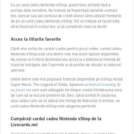
Cu un card cadou Nintendo eShop, puteți face achiziții fără a
partaja date sensibile. Nu trebuie să împărtășiți detaliile contului
dvs. bancar sau ale cardului de credit atunci când utilizați fondurile
de pe un card cadou Nintendo eShop. Tot ce trebuie să faceți este
să le încărcați în contul dvs. și să cumpărați ceea ce doriți!
Acces la titlurile favorite
Când vine vorba de carduri cadou pentru jocuri video, cardul cadou
Nintendo eShop este una dintre cele mai bune opțiuni disponibile.
Nu numai că îi oferă destinatarului acces la o bibliotecă imensă de
francize îndrăgite, dar îi permite și să profite de vânzări și reduceri
speciale.
Unele dintre cele mai populare francize disponibile pe eShop includ
Super Mario, The Legend of Zelda, Splatoon și
Animal Crossing
. Și
cu
jocuri noi
care sunt adăugate tot timpul, există întotdeauna ceva
de care să se bucure prietenii tăi. Deci, dacă sunteți în căutarea
unui cadou care să vă aducă ore întregi de distracție și emoție, un
card cadou Nintendo eShop este alegerea perfectă.
Cumpărați cardul cadou Nintendo eShop de la
Livecards.net