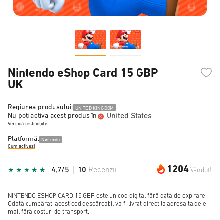
Nintendo eShop Card 15 GBP
UK
Regiunea produsului:
UNITED KINGDOM
United States
Nu poți activa acest produs în
Verifică restricțiile
Platformă:
Nintendo
Cum activezi
1204
4,7/5
10
Recenzii
Vândut!
NINTENDO ESHOP CARD 15 GBP este un cod digital fără dată de expirare.
Odată cumpărat, acest cod descărcabil va fi livrat direct la adresa ta de e-
mail fără costuri de transport.