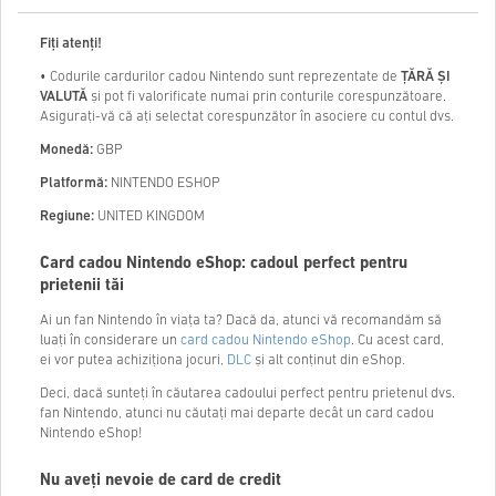
Fiţi atenți!
• Codurile cardurilor cadou Nintendo sunt reprezentate de
ȚĂRĂ ȘI
VALUTĂ
și pot fi valorificate numai prin conturile corespunzătoare.
Asigurați-vă că ați selectat corespunzător în asociere cu contul dvs.
Monedă:
GBP
Platformă:
NINTENDO ESHOP
Regiune:
UNITED KINGDOM
Card cadou Nintendo eShop: cadoul perfect pentru
prietenii tăi
Ai un fan Nintendo în viața ta? Dacă da, atunci vă recomandăm să
luați în considerare un
card cadou Nintendo eShop
. Cu acest card,
ei vor putea achiziționa jocuri,
DLC
și alt conținut din eShop.
Deci, dacă sunteți în căutarea cadoului perfect pentru prietenul dvs.
fan Nintendo, atunci nu căutați mai departe decât un card cadou
Nintendo eShop!
Nu aveți nevoie de card de credit