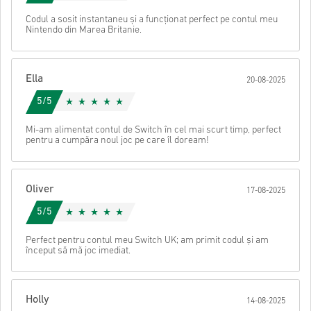
Dacă întâmpinați vreo problemă cu o achiziție, vă rugăm să
ne anunțați folosind
formularul nostru de contact
.
Codul a sosit instantaneu și a funcționat perfect pe contul meu
Nintendo din Marea Britanie.
Aceste coduri descărcabile sunt produse de dezvoltatorul
jocului și, prin urmare, sunt originale.
Aceste coduri nu au o dată de expirare.
Conținut descărcabil sau produse DLC - Trebuie să aveți
Ella
jocul original pentru a putea juca această expansiune.
20-08-2025
Este posibil să primiți mai mult de un cod pentru unele
Urmărește ghidul rapid de mai sus sau urmează pașii de mai jos 👇
5/5
produse.
• Alege produsul
Trimite
Anulare
Mi-am alimentat contul de Switch în cel mai scurt timp, perfect
• Introdu adresa ta de e-mail
pentru a cumpăra noul joc pe care îl doream!
• Selectează metoda de plată preferată
• Finalizează comanda
După aceea, vei primi un e-mail cu un link securizat pentru a
Oliver
17-08-2025
accesa codul tău.
5/5
Perfect pentru contul meu Switch UK; am primit codul și am
început să mă joc imediat.
Holly
14-08-2025