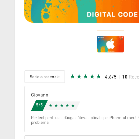
Scrie o recenzie
4,6/5
10
Rece
Steaua da
Giovanni
5/5
Perfect pentru a adăuga câteva aplicații pe iPhone-ul meu!
problemă.