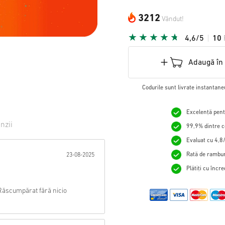
3212
Vândut!
4,6/5
10
Adaugă în
Codurile sunt livrate instantane
Excelență pentr
nzii
99,9% dintre c
Evaluat cu 4,8/
tă:
Rată de rambur
23-08-2025
Plătiți cu încr
 Răscumpărat fără nicio