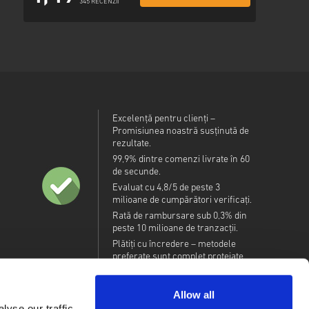
345 RECENZII
Excelență pentru clienți –
Promisiunea noastră susținută de
rezultate.
99,9% dintre comenzi livrate în 60
de secunde.
Evaluat cu 4,8/5 de peste 3
milioane de cumpărători verificați.
Rată de rambursare sub 0,3% din
peste 10 milioane de tranzacții.
Plătiți cu încredere – metodele
preferate sunt complet protejate.
Allow all
yse our traffic.