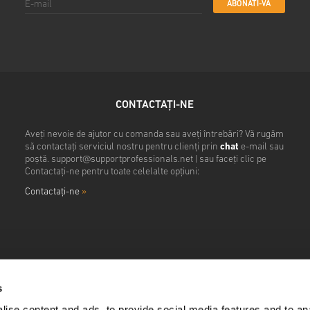
ABONATI-VA
CONTACTAȚI-NE
Aveți nevoie de ajutor cu comanda sau aveți întrebări? Vă rugăm
să contactați serviciul nostru pentru clienți prin
chat
e-mail sau
poștă.
support@supportprofessionals.net
| sau faceți clic pe
Contactați-ne pentru toate celelalte opțiuni:
Contactaţi-ne
»
s
ise content and ads, to provide social media features and to anal