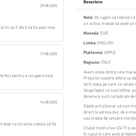
Descriere
20-08-2025
Trimite
Notă:
Vă rugăm să rețineți că 
a-l activa, trebuie să aveți u
mi-aș fi dorit să fie puțin mai
Monedă:
EUR
Limba:
ENGLISH
Platformă:
APPLE
17-08-2025
Regiune:
ITALY
Avem unele dintre cele mai i
Perfect pentru a recupera lista
Prețurile noastre ieftine se d
tarif redus pe care, la rândul
lângă faptul că sunt ieftine, p
deoarece sunt cumpărate de la 
14-08-2025
Odată achiziționat, vă vom tr
direct la adresa dvs. de e-mai
sau la data de lansare menți
 doar ca livrarea codului să fie
Chatul nostru live (24/7) și a
în cazul în care aveți proble