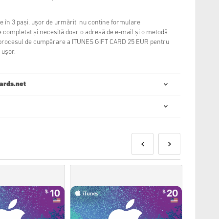
 în 3 pași, ușor de urmărit, nu conține formulare
 completat și necesită doar o adresă de e-mail și o metodă
el procesul de cumpărare a ITUNES GIFT CARD 25 EUR pentru
 ușor.
ards.net
mpărarea codurilor digitale este rapidă și ușoară:
or fi livrate înainte sau la data de lansare menționată, în
n stoc vor fi livrate instantaneu în așteptarea verificărilor
fi pentru uz comercial nu vor fi acceptate.
 digital.
i, vă rugăm să consultați întrebările frecvente.
blemă cu o achiziție, vă rugăm să ne anunțați folosind
tact
.
e sunt produse de dezvoltatorul jocului și, prin urmare,
ă de expirare.