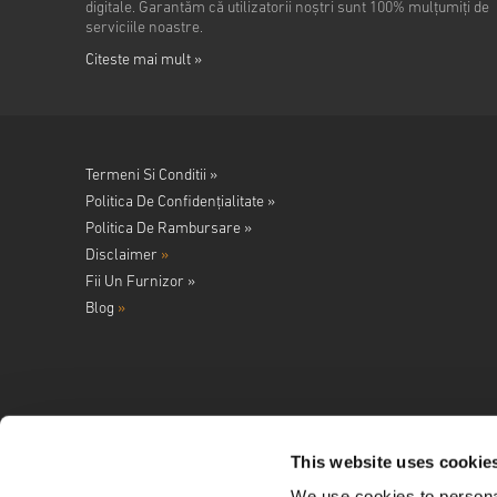
digitale. Garantăm că utilizatorii noștri sunt 100% mulțumiți de
serviciile noastre.
Citeste mai mult »
Termeni Si Conditii »
Politica De Confidențialitate »
Politica De Rambursare »
Disclaimer
»
Fii Un Furnizor »
Blog
»
This website uses cookie
We use cookies to personal