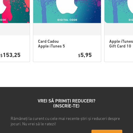
Conținut descărcabil sau 
putea juca această expan
Este posibil să primiți m
Card Cadou
Apple iTunes
Apple iTunes 5
Gift Card 10
Urmărește ghidul rapid de ma
USD SUA
USD USA
153,25
5,95
$
$
• Alege produsul
• Introdu adresa ta de e-mail
• Selectează metoda de plată
• Finalizează comanda
După aceea, vei primi un e-ma
VREI SĂ PRIMIȚI REDUCERI?
(INSCRIE-TE)
Rămâneți la curent cu cele mai recente știri și reduceri despre
jocuri. Nu vrei să le ratezi!