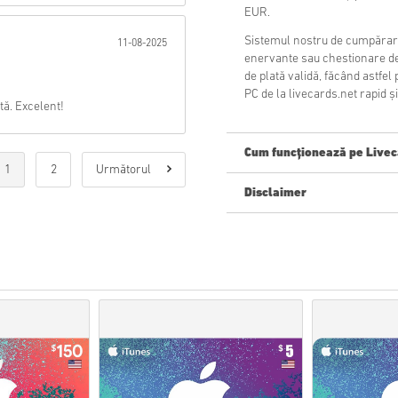
EUR.
Sistemul nostru de cumpărare
11-08-2025
enervante sau chestionare de
de plată validă, făcând astf
PC de la livecards.net rapid și
tă. Excelent!
Cum funcționează pe Livec
1
2
Următorul
Disclaimer
Ești nou pe Livecards.net? Cu
Produsele
precomandă
v
timp ce articolele aflate î
de securitate.
Achizițiile considerate a 
Cumpărați doar un produs
Pentru mai multe informați
Dacă întâmpinați vreo pro
formularul nostru de con
Aceste coduri descărcabil
sunt originale.
Aceste coduri nu au o dat