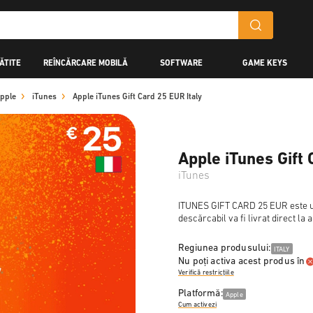
ĂTITE
REÎNCĂRCARE MOBILĂ
SOFTWARE
GAME KEYS
pple
iTunes
Apple iTunes Gift Card 25 EUR Italy
Apple iTunes Gift 
iTunes
ITUNES GIFT CARD 25 EUR este un 
descărcabil va fi livrat direct la
Regiunea produsului:
ITALY
Nu poți activa acest produs în
Verifică restricțiile
Platformă:
Apple
Cum activezi