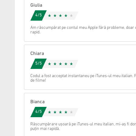
Giulia
Anulare
4/5
Am răscumpărat pe contul meu Apple fără probleme, doar că 
rapid.
Chiara
5/5
Codul a fost acceptat instantaneu pe iTunes-ul meu italian. 
de filme!
Bianca
4/5
Răscumpărare ușoară pe iTunes-ul meu italian, mi-aș fi dorit
puțin mai rapidă.