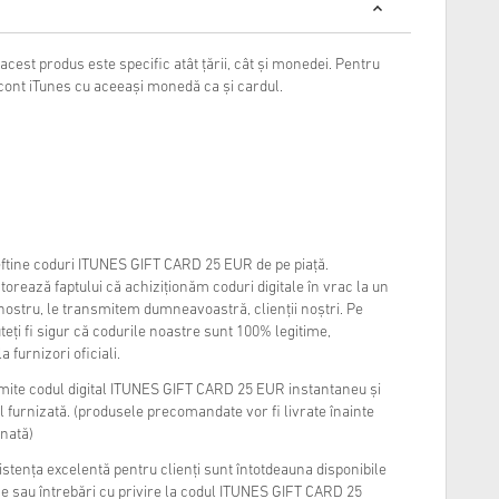
acest produs este specific atât țării, cât și monedei. Pentru
n cont iTunes cu aceeași monedă ca și cardul.
eftine coduri ITUNES GIFT CARD 25 EUR de pe piață.
atorează faptului că achiziționăm coduri digitale în vrac la un
 nostru, le transmitem dumneavoastră, clienții noștri. Pe
uteți fi sigur că codurile noastre sunt 100% legitime,
furnizori oficiali.
imite codul digital ITUNES GIFT CARD 25 EUR instantaneu și
l furnizată. (produsele precomandate vor fi livrate înainte
onată)
sistența excelentă pentru clienți sunt întotdeauna disponibile
me sau întrebări cu privire la codul ITUNES GIFT CARD 25