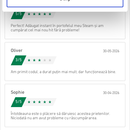
Lily
jocul original pentru a putea juca această expansiune.
30-06-2026
Este posibil să primiți mai mult de un cod pentru unele
Urmărește ghidul rapid de mai sus sau urmează pașii de mai jos 👇
5/5
produse.
• Alege produsul
Trimite
Anulare
Perfect! Adăugat instant în portofelul meu Steam și am
• Introdu adresa ta de e-mail
cumpărat cel mai nou hit fără probleme!
• Selectează metoda de plată preferată
• Finalizează comanda
După aceea, vei primi un e-mail cu un link securizat pentru a
Oliver
30-05-2026
accesa codul tău.
3/5
Am primit codul, a durat puțin mai mult, dar funcționează bine.
Sophie
30-04-2026
5/5
Întotdeauna este o plăcere să dăruiesc acestea prietenilor.
Niciodată nu am avut probleme cu răscumpărarea.