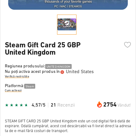
Steam Gift Card 25 GBP
United Kingdom
Regiunea produsului:
UNITED KINGDOM
United States
Nu poți activa acest produs în
Verifică restricțiile
Platformă:
Steam
Cum activezi
2754
4,57/5
21
Recenzii
Vândut!
STEAM GIFT CARD 25 GBP United Kingdom este un cod digital fără dată de
expirare. Odată cumpărat, acest cod descărcabil va fi livrat direct la adresa
ta de e-mail fără costuri de transport.