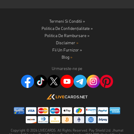
Termeni Si Conditii »
Politica De Confidențialitate »
Politica De Rambursare »
Disclaimer
»
Fii Un Furnizor »
Blog
»
Urmareste-ne pe
Copyright ©
2026
LIVECARDS. All Rights Reserved. Pay Shield Ltd. Jhumat