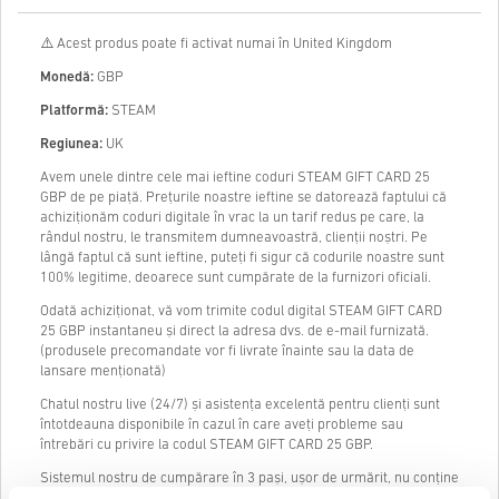
⚠️ Acest produs poate fi activat numai în United Kingdom
Monedă:
GBP
Platformă:
STEAM
Regiunea:
UK
Avem unele dintre cele mai ieftine coduri STEAM GIFT CARD 25
GBP de pe piață. Prețurile noastre ieftine se datorează faptului că
achiziționăm coduri digitale în vrac la un tarif redus pe care, la
rândul nostru, le transmitem dumneavoastră, clienții noștri. Pe
lângă faptul că sunt ieftine, puteți fi sigur că codurile noastre sunt
100% legitime, deoarece sunt cumpărate de la furnizori oficiali.
Odată achiziționat, vă vom trimite codul digital STEAM GIFT CARD
25 GBP instantaneu și direct la adresa dvs. de e-mail furnizată.
(produsele precomandate vor fi livrate înainte sau la data de
lansare menționată)
Chatul nostru live (24/7) și asistența excelentă pentru clienți sunt
întotdeauna disponibile în cazul în care aveți probleme sau
întrebări cu privire la codul STEAM GIFT CARD 25 GBP.
Sistemul nostru de cumpărare în 3 pași, ușor de urmărit, nu conține
formulare enervante sau chestionare de completat și necesită doar