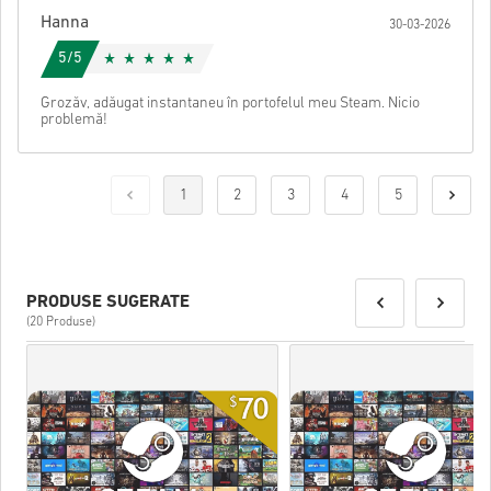
Hanna
30-03-2026
5/5
Grozăv, adăugat instantaneu în portofelul meu Steam. Nicio
problemă!
1
2
3
4
5
PRODUSE SUGERATE
(20 Produse)