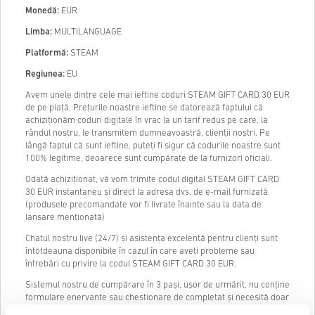
Monedă:
EUR
Limba:
MULTILANGUAGE
Platformă:
STEAM
Regiunea:
EU
Avem unele dintre cele mai ieftine coduri STEAM GIFT CARD 30 EUR
de pe piață. Prețurile noastre ieftine se datorează faptului că
achiziționăm coduri digitale în vrac la un tarif redus pe care, la
rândul nostru, le transmitem dumneavoastră, clienții noștri. Pe
lângă faptul că sunt ieftine, puteți fi sigur că codurile noastre sunt
100% legitime, deoarece sunt cumpărate de la furnizori oficiali.
Odată achiziționat, vă vom trimite codul digital STEAM GIFT CARD
30 EUR instantaneu și direct la adresa dvs. de e-mail furnizată.
(produsele precomandate vor fi livrate înainte sau la data de
lansare menționată)
Chatul nostru live (24/7) și asistența excelentă pentru clienți sunt
întotdeauna disponibile în cazul în care aveți probleme sau
întrebări cu privire la codul STEAM GIFT CARD 30 EUR.
Sistemul nostru de cumpărare în 3 pași, ușor de urmărit, nu conține
formulare enervante sau chestionare de completat și necesită doar
o adresă de e-mail și o metodă de plată validă, făcând astfel