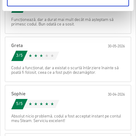
Este posibil să primiți mai mult de un cod pentru unele
Urmărește ghidul rapid de mai sus sau urmează pașii de mai jos 👇
3/5
produse.
• Alege produsul
Trimite
Anulare
Funcționează, dar a durat mai mult decât mă așteptam să
• Introdu adresa ta de e-mail
primesc codul. Bun odată ce a sosit.
• Selectează metoda de plată preferată
• Finalizează comanda
După aceea, vei primi un e-mail cu un link securizat pentru a
Greta
30-05-2026
accesa codul tău.
3/5
Codul a funcționat, dar a existat o scurtă întârziere înainte să
poată fi folosit, ceea ce a fost puțin dezamăgitor.
Sophie
30-04-2026
5/5
Absolut nicio problemă, codul a fost acceptat instant pe contul
meu Steam. Serviciu excelent!