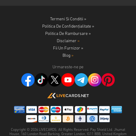
Termeni Si Conditii »
Politica De Confidențialitate »
Politica De Rambursare »
Disclaimer
»
Fii Un Furnizor »
Blog
»
Urmareste-ne pe
Copyright ©
2026
LIVECARDS. All Rights Reserved. Pay Shield Ltd. Jhumat
House, 160 London Road Barking, Greater London, IG11 8BB, United Kingdom