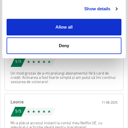
După aceea, vei primi un e-mail cu un link securizat pentru a
Emma
17-08-2025
Show details
accesa codul tău.
5/5
Allow all
Super, am adăugat la contul meu Netflix și am urmărit totul fără
să mă ridic de pe canapea.
Deny
Marta
14-08-2025
5/5
Un mod grozav de a-mi prelungi abonamentul fără card de
credit. Activarea a fost foarte simplă și am putut să îmi continui
sesiunea de vizionare!
Leonie
11-08-2025
5/5
Mi-a plăcut accesul instant la contul meu Netflix UE, cu
adevărat o achiziție ideală pentru maratoane!