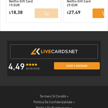
Netflix Gift Card
Netflix Gift Card
15 EUR
25 EUR
18,38
27,49
$
$
4,49
SCRIE O RECENZIE
345 RECENZII
Termeni Si Conditii »
Politica De Confidențialitate »