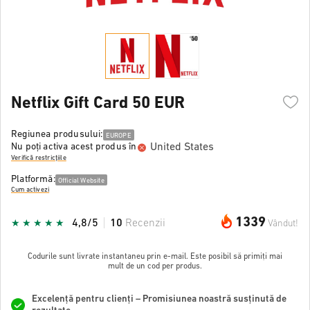
Netflix Gift Card 50 EUR
Regiunea produsului:
EUROPE
United States
Nu poți activa acest produs în
Verifică restricțiile
Platformă:
Official Website
Cum activezi
1339
4,8/5
10
Recenzii
Vândut!
Codurile sunt livrate instantaneu prin e-mail. Este posibil să primiți mai
mult de un cod per produs.
Excelență pentru clienți – Promisiunea noastră susținută de