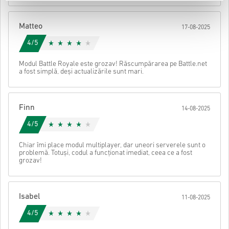
După aceea, vei primi un e-mail cu un link securizat pentru a
accesa codul tău.
Matteo
17-08-2025
4/5
Modul Battle Royale este grozav! Răscumpărarea pe Battle.net
a fost simplă, deși actualizările sunt mari.
Finn
14-08-2025
4/5
Chiar îmi place modul multiplayer, dar uneori serverele sunt o
problemă. Totuși, codul a funcționat imediat, ceea ce a fost
grozav!
Isabel
11-08-2025
4/5