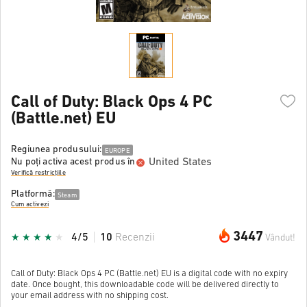
Call of Duty: Black Ops 4 PC
(Battle.net) EU
Regiunea produsului:
EUROPE
United States
Nu poți activa acest produs în
Verifică restricțiile
Platformă:
Steam
Cum activezi
3447
4/5
10
Recenzii
Vândut!
Call of Duty: Black Ops 4 PC (Battle.net) EU is a digital code with no expiry
date. Once bought, this downloadable code will be delivered directly to
your email address with no shipping cost.