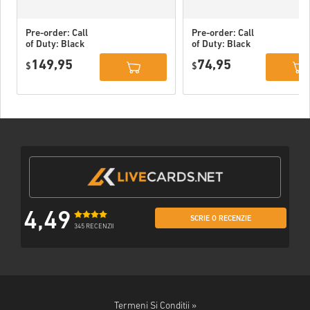
Pre-order: Call
Pre-order: Call
of Duty: Black
of Duty: Black
Ops 7 - Vault
Ops 7 Cross-Gen
149,95
74,95
Edition Xbox
$
Bundle Xbox
$
One / Xbox
One / Xbox
Series X|S / PC
Series X|S / PC
EU (14/11)
EU (14/11)
4,49
SCRIE O RECENZIE
345 RECENZII
Termeni Si Conditii »