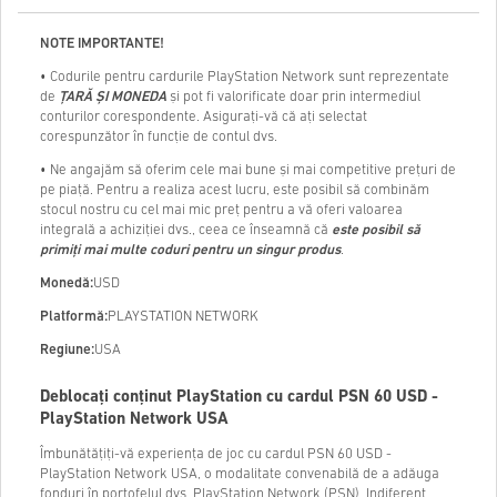
NOTE IMPORTANTE!
• Codurile pentru cardurile PlayStation Network sunt reprezentate
de
ȚARĂ ȘI MONEDA
și pot fi valorificate doar prin intermediul
conturilor corespondente. Asigurați-vă că ați selectat
corespunzător în funcție de contul dvs.
• Ne angajăm să oferim cele mai bune și mai competitive prețuri de
pe piață. Pentru a realiza acest lucru, este posibil să combinăm
stocul nostru cu cel mai mic preț pentru a vă oferi valoarea
integrală a achiziției dvs., ceea ce înseamnă că
este posibil să
primiți mai multe coduri pentru un singur produs
.
Monedă:
USD
Platformă:
PLAYSTATION NETWORK
Regiune:
USA
Deblocați conținut PlayStation cu cardul PSN 60 USD -
PlayStation Network USA
Îmbunătățiți-vă experiența de joc cu cardul PSN 60 USD -
PlayStation Network USA, o modalitate convenabilă de a adăuga
fonduri în portofelul dvs. PlayStation Network (PSN). Indiferent