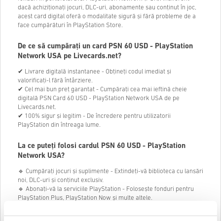
dacă achiziționați jocuri, DLC-uri, abonamente sau conținut în joc,
acest card digital oferă o modalitate sigură și fără probleme de a
face cumpărături în PlayStation Store.
De ce să cumpărați un card PSN 60 USD - PlayStation
Network USA pe Livecards.net?
✔ Livrare digitală instantanee - Obțineți codul imediat și
valorificați-l fără întârziere.
✔ Cel mai bun preț garantat - Cumpărați cea mai ieftină cheie
digitală PSN Card 60 USD - PlayStation Network USA de pe
Livecards.net.
✔ 100% sigur și legitim - De încredere pentru utilizatorii
PlayStation din întreaga lume.
La ce puteți folosi cardul PSN 60 USD - PlayStation
Network USA?
🔹 Cumpărați jocuri și suplimente - Extindeți-vă biblioteca cu lansări
noi, DLC-uri și conținut exclusiv.
🔹 Abonați-vă la serviciile PlayStation - Folosește fonduri pentru
PlayStation Plus, PlayStation Now și multe altele.
🔹 Închiriază sau cumpără filme și emisiuni TV - Bucură-te de
conținut de divertisment direct din PlayStation Store.