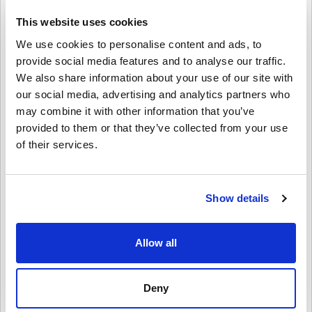
🔹 Îmbunătățește-ți jocurile preferate - Cumpără monedă din joc,
skin-uri și alte articole digitale.
This website uses cookies
We use cookies to personalise content and ads, to
Cum să valorifici cardul PSN de 60 USD - PlayStation
provide social media features and to analyse our traffic.
Network SUA?
We also share information about your use of our site with
1️⃣ Conectează-te la contul tău PSN - Accesează prin consolă sau
our social media, advertising and analytics partners who
prin site-ul web PlayStation Store.
2️⃣ Navighează la „Valorifică coduri” - se găsește în meniul
may combine it with other information that you’ve
PlayStation Store.
provided to them or that they’ve collected from your use
3️⃣ Introdu codul tău digital - Introdu codul de 12 cifre primit după
of their services.
cumpărare.
4️⃣ Bucură-te de noile tale fonduri - Adăugat instantaneu în
portofelul tău PSN pentru utilizare cu orice conținut PlayStation.
Show details
Cumpără
Card PSN 60 USD - PlayStation Network USA
astăzi!
Obține acces rapid și securizat la PlayStation Store și bucură-te de
Allow all
libertatea de a cumpăra jocuri, abonamente și divertisment în
termenii tăi. Ia-ți acum cheia digitală pentru cardul PSN 60 USD -
PlayStation Network USA de pe Livecards.net și începe să te joci
astăzi!
Deny