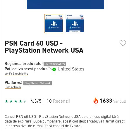
PSN Card 60 USD -
PlayStation Network USA
Regiunea produsului:
UNITED STATES
United States
Poți activa acest produs în
Verifică restricțiile
Platformă:
PlayStation Network
Cum activezi
1633
4,3/5
10
Recenzii
Vândut!
Cardul PSN 60 USD - PlayStation Network USA este un cod digital fără
dată de expirare. După cumpărare, acest cod descărcabil va fi livrat direct
la adresa dvs. de e-mail, fără costuri de livrare.