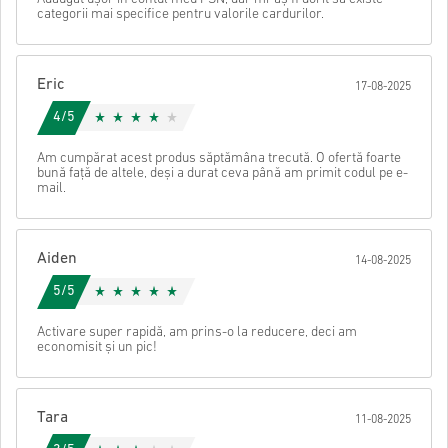
• Introdu adresa ta de e-mail
categorii mai specifice pentru valorile cardurilor.
• Selectează metoda de plată preferată
• Finalizează comanda
După aceea, vei primi un e-mail cu un link securizat pentru a
Eric
17-08-2025
accesa codul tău.
4/5
Am cumpărat acest produs săptămâna trecută. O ofertă foarte
bună față de altele, deși a durat ceva până am primit codul pe e-
mail.
Aiden
14-08-2025
5/5
Activare super rapidă, am prins-o la reducere, deci am
economisit și un pic!
Tara
11-08-2025