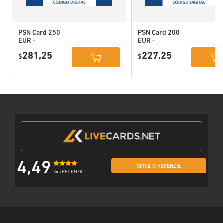
PSN Card 250
PSN Card 200
EUR -
EUR -
PlayStation
PlayStation
281,25
227,25
Network
$
Network
$
Portugal
Portugal
4,49
SCRIE O RECENZIE
345 RECENZII