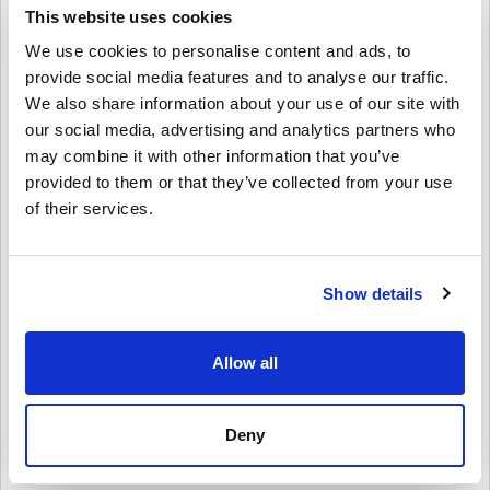
🔹 Îmbunătățiți-vă jocurile preferate – Cumpărați monede în joc,
This website uses cookies
skinuri și alte articole digitale.
We use cookies to personalise content and ads, to
Cum să răscumpărați cardul PSN 50 EUR - PlayStation
provide social media features and to analyse our traffic.
Network Finland?
We also share information about your use of our site with
our social media, advertising and analytics partners who
1️⃣ Conectați-vă la contul dvs. PSN – Accesați prin consolă sau pe
site-ul PlayStation Store.
may combine it with other information that you’ve
2️⃣ Navigați la ‘Valorați codurile’ – Găsit în meniul PlayStation Store.
provided to them or that they’ve collected from your use
3️⃣ Introdu codul tău digital – Introdu codul din 12 cifre primit după
of their services.
cumpărare.
4️⃣ Bucurați-vă de noile fonduri – Adăugat instantaneu în portofelul
dvs. PSN pentru a fi utilizat pe orice conținut PlayStation.
Show details
Cumpărați
Cartel PSN Card PSN 50 EUR - PlayStation
Network Finland
Astăzi!
Obțineți acces rapid și sigur la PlayStation Store și bucurați-vă de
Allow all
libertatea de a cumpăra jocuri, abonamente și divertisment în
condițiile dvs. Luați cardul dvs. PSN 50 EUR - cheia digitală
PlayStation Network Finlanda acum de pe Livecards.net și începeți
să jucați astăzi!
Deny