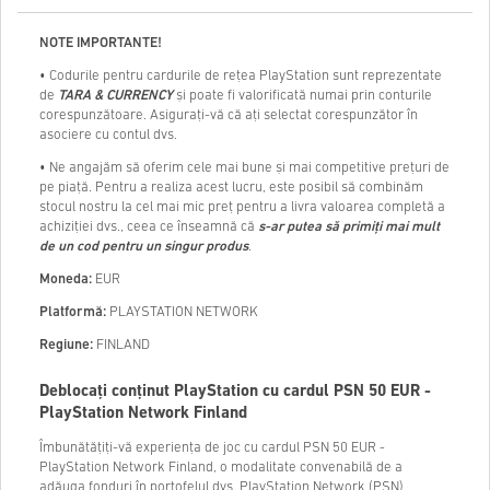
NOTE IMPORTANTE!
• Codurile pentru cardurile de rețea PlayStation sunt reprezentate
de
TARA & CURRENCY
și poate fi valorificată numai prin conturile
corespunzătoare. Asigurați-vă că ați selectat corespunzător în
asociere cu contul dvs.
• Ne angajăm să oferim cele mai bune și mai competitive prețuri de
pe piață. Pentru a realiza acest lucru, este posibil să combinăm
stocul nostru la cel mai mic preț pentru a livra valoarea completă a
achiziției dvs., ceea ce înseamnă că
s-ar putea să primiți mai mult
de un cod pentru un singur produs
.
Moneda:
EUR
Platformă:
PLAYSTATION NETWORK
Regiune:
FINLAND
Deblocați conținut PlayStation cu cardul PSN 50 EUR -
PlayStation Network Finland
Îmbunătățiți-vă experiența de joc cu cardul PSN 50 EUR -
PlayStation Network Finland, o modalitate convenabilă de a
adăuga fonduri în portofelul dvs. PlayStation Network (PSN).