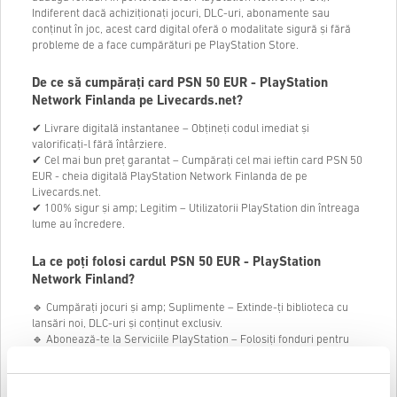
Indiferent dacă achiziționați jocuri, DLC-uri, abonamente sau
conținut în joc, acest card digital oferă o modalitate sigură și fără
probleme de a face cumpărături pe PlayStation Store.
De ce să cumpărați card PSN 50 EUR - PlayStation
Network Finlanda pe Livecards.net?
✔ Livrare digitală instantanee – Obțineți codul imediat și
valorificați-l fără întârziere.
✔ Cel mai bun preț garantat – Cumpărați cel mai ieftin card PSN 50
EUR - cheia digitală PlayStation Network Finlanda de pe
Livecards.net.
✔ 100% sigur și amp; Legitim – Utilizatorii PlayStation din întreaga
lume au încredere.
La ce poți folosi cardul PSN 50 EUR - PlayStation
Network Finland?
🔹 Cumpărați jocuri și amp; Suplimente – Extinde-ți biblioteca cu
lansări noi, DLC-uri și conținut exclusiv.
🔹 Abonează-te la Serviciile PlayStation – Folosiți fonduri pentru
PlayStation Plus, PlayStation Now și multe altele.
🔹 Închiriați sau cumpărați filme și amp; Emisiuni TV – Bucurați-vă
de conținut de divertisment direct din PlayStation Store.