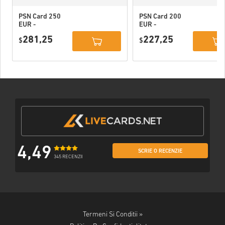
PSN Card 250
PSN Card 200
EUR -
EUR -
PlayStation
PlayStation
281,25
227,25
Network
$
Network
$
Portugal
Portugal
4,49
SCRIE O RECENZIE
345 RECENZII
Termeni Si Conditii »