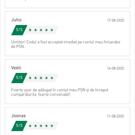
• Selectează metoda de plată preferată
• Finalizează comanda
După aceea, vei primi un e-mail cu un link securizat pentru a
Juho
17-08-2025
accesa codul tău.
5/5
Uimitor! Codul a fost acceptat imediat pe contul meu finlandez
de PSN.
Veeti
14-08-2025
5/5
Foarte ușor de adăugat în contul meu PSN și de început
cumpărăturile, foarte convenabil!
Joonas
11-08-2025
5/5