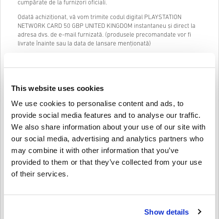
cumpărate de la furnizori oficiali.
Odată achiziționat, vă vom trimite codul digital PLAYSTATION
NETWORK CARD 50 GBP UNITED KINGDOM instantaneu și direct la
adresa dvs. de e-mail furnizată. (produsele precomandate vor fi
livrate înainte sau la data de lansare menționată)
Chatul nostru live (24/7) și asistența excelentă pentru clienți sunt
întotdeauna disponibile în cazul în care aveți probleme sau
întrebări cu privire la codul PLAYSTATION NETWORK CARD 50 GBP
UNITED KINGDOM.
This website uses cookies
Sistemul nostru de cumpărare în 3 pași, ușor de urmărit, nu conține
We use cookies to personalise content and ads, to
formulare enervante sau chestionare de completat și necesită doar
provide social media features and to analyse our traffic.
o adresă de e-mail și o metodă de plată validă, făcând astfel
procesul de cumpărare a PLAYSTATION NETWORK CARD 50 GBP
We also share information about your use of our site with
UNITED KINGDOM pentru PC de la livecards.net rapid și ușor.
our social media, advertising and analytics partners who
may combine it with other information that you’ve
provided to them or that they’ve collected from your use
Cum funcționează pe Livecards.net
of their services.
Disclaimer
Ești nou pe Livecards.net? Cumpărarea codurilor digitale este
rapidă și ușoară:
Show details
Produsele
precomandă
vor fi livrate înainte sau la data de