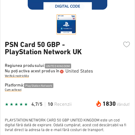
PSN Card 50 GBP -
PlayStation Network UK
Regiunea produsului:
UNITED KINGDOM
United States
Nu poți activa acest produs în
Verifică restricțiile
Platformă:
PlayStation Network
Cum activezi
1830
4,7/5
10
Recenzii
Vândut!
PLAYSTATION NETWORK CARD 50 GBP UNITED KINGDOM este un cod
digital fără dată de expirare. Odată cumpărat, acest cod descărcabil va fi
livrat direct la adresa ta de e-mail fără costuri de transport.