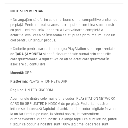
NOTE SUPLIMENTARE!
• Ne angajăm să oferim cele mai bune și mai competitive prețuri de
pe piață. Pentru a realiza acest lucru, putem combina stocul nostru
cu prețul cel mai scăzut pentru a livra valoarea completă a
achiziției dvs., ceea ce înseamnă că ați putea primi mai mult de un
cod pentru un singur produs.
• Codurile pentru cardurile de rețea PlayStation sunt reprezentate
de
ȚARA ȘI MONETA
și pot fi răscumpărate numai prin conturile
corespunzătoare. Asigurați-vă că ați selectat corespunzător în
asociere cu contul dvs.
Monedă:
GBP
Platformă:
PLAYSTATION NETWORK
Regiune:
UNITED KINGDOM
Avem unele dintre cele mai ieftine coduri PLAYSTATION NETWORK
CARD 50 GBP UNITED KINGDOM de pe piață. Prețurile noastre
ieftine se datorează faptului că achiziționăm coduri digitale în vrac
la un tarif redus pe care, la rândul nostru, le transmitem
dumneavoastră, clienții noștri. Pe lângă faptul că sunt ieftine, puteți
fi sigur că codurile noastre sunt 100% legitime, deoarece sunt