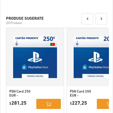
PRODUSE SUGERATE
(20 Produse)
PSN Card 250
PSN Card 200
EUR -
EUR -
PlayStation
PlayStation
281,25
227,25
Network
$
Network
$
Portugal
Portugal