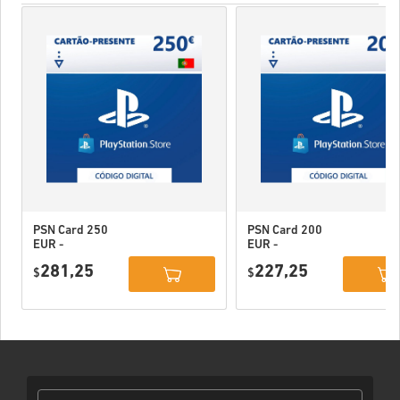
PSN Card 250
PSN Card 200
EUR -
EUR -
PlayStation
PlayStation
281,25
227,25
Network
$
Network
$
Portugal
Portugal