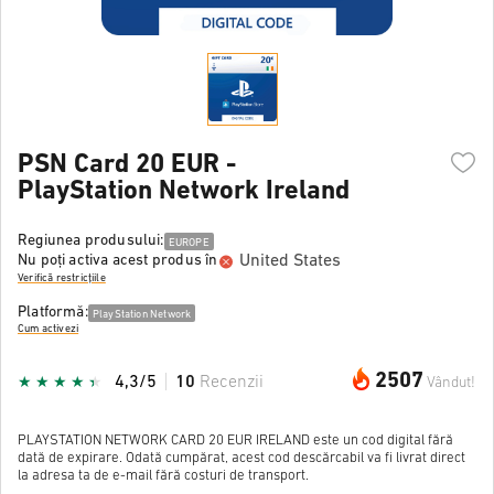
PSN Card 20 EUR -
PlayStation Network Ireland
Regiunea produsului:
EUROPE
United States
Nu poți activa acest produs în
Verifică restricțiile
Platformă:
PlayStation Network
Cum activezi
2507
4,3/5
10
Recenzii
Vândut!
PLAYSTATION NETWORK CARD 20 EUR IRELAND este un cod digital fără
dată de expirare. Odată cumpărat, acest cod descărcabil va fi livrat direct
la adresa ta de e-mail fără costuri de transport.