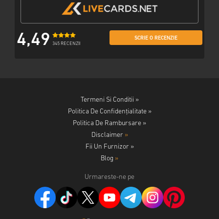
4,49
SCRIE O RECENZIE
345 RECENZII
Termeni Si Conditii »
Politica De Confidențialitate »
Politica De Rambursare »
Disclaimer
»
Fii Un Furnizor »
Blog
»
Urmareste-ne pe