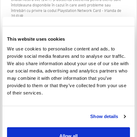
întotdeauna disponibile în cazul în care aveți probleme sau
întrebări cu privire la codul Playstation Network Card - Irlanda de
20 EUR.
Sistemul nostru de cumpărare în 3 pași, ușor de urmărit, nu conține
formulare sau chestionare enervante de completat și necesită doar
o adresă de e-mail și o metodă de plată validă, făcând astfel
This website uses cookies
procesul de cumpărare a cardului Playstation Network - Irlanda 20
EUR de la livecards.net să fie rapid și ușor. .
We use cookies to personalise content and ads, to
provide social media features and to analyse our traffic.
We also share information about your use of our site with
Cum funcționează pe Livecards.net
our social media, advertising and analytics partners who
may combine it with other information that you’ve
Disclaimer
Ești nou pe Livecards.net? Cumpărarea codurilor digitale este
provided to them or that they’ve collected from your use
rapidă și ușoară:
of their services.
Produsele
precomandă
vor fi livrate înainte sau la data de
lansare menționată, în timp ce articolele aflate în stoc vor fi
Scrie o recenzie
4,3/5
10
Recenzii
livrate instantaneu în așteptarea verificărilor de securitate.
Achizițiile considerate a fi pentru uz comercial nu vor fi
Show details
acceptate.
Cumpărați doar un produs digital.
Aoife
23-08-2025
Pentru mai multe informații, vă rugăm să consultați
Steaua dată:
5/5
întrebările frecvente.
Allow all