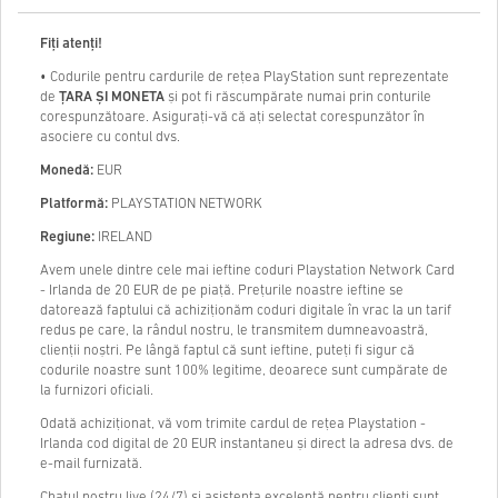
Fiţi atenți!
• Codurile pentru cardurile de rețea PlayStation sunt reprezentate
de
ȚARA ȘI MONETA
și pot fi răscumpărate numai prin conturile
corespunzătoare. Asigurați-vă că ați selectat corespunzător în
asociere cu contul dvs.
Monedă:
EUR
Platformă:
PLAYSTATION NETWORK
Regiune:
IRELAND
Avem unele dintre cele mai ieftine coduri Playstation Network Card
- Irlanda de 20 EUR de pe piață. Prețurile noastre ieftine se
datorează faptului că achiziționăm coduri digitale în vrac la un tarif
redus pe care, la rândul nostru, le transmitem dumneavoastră,
clienții noștri. Pe lângă faptul că sunt ieftine, puteți fi sigur că
codurile noastre sunt 100% legitime, deoarece sunt cumpărate de
la furnizori oficiali.
Odată achiziționat, vă vom trimite cardul de rețea Playstation -
Irlanda cod digital de 20 EUR instantaneu și direct la adresa dvs. de
e-mail furnizată.
Chatul nostru live (24/7) și asistența excelentă pentru clienți sunt