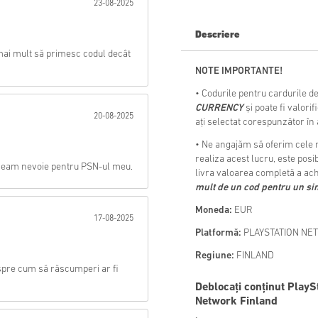
23-08-2025
Trimite
Descriere
mai mult să primesc codul decât
NOTE IMPORTANTE!
• Codurile pentru cardurile d
CURRENCY
și poate fi valor
20-08-2025
ați selectat corespunzător în
• Ne angajăm să oferim cele m
realiza acest lucru, este pos
 aveam nevoie pentru PSN-ul meu.
livra valoarea completă a ach
mult de un cod pentru un s
Moneda:
EUR
17-08-2025
Platformă:
PLAYSTATION NE
Regiune:
FINLAND
espre cum să răscumperi ar fi
Deblocați conținut PlayS
Network Finland