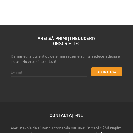
• Introdu adresa ta de e-mail
• Selectează metoda de plată
• Finalizează comanda
După aceea, vei primi un e-ma
VREI SĂ PRIMIȚI REDUCERI?
(INSCRIE-TE)
Rămâneți la curent cu cele mai recente știri și reduceri despre
jocuri. Nu vrei să le ratezi!
ABONATI-VA
CONTACTAȚI-NE
Aveți nevoie de ajutor cu comanda sau aveți întrebări? Vă rugăm