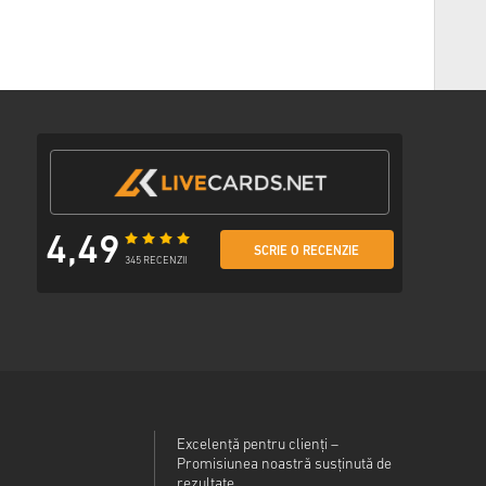
 preferată
il cu un link securizat pentru a accesa codul tău.
4,49
SCRIE O RECENZIE
345 RECENZII
Excelență pentru clienți –
Promisiunea noastră susținută de
rezultate.