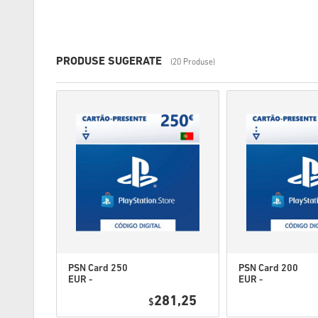
PRODUSE SUGERATE
(20 Produse)
PSN Card 250
PSN Card 200
EUR -
EUR -
PlayStation
PlayStation
2,95
281,25
Network
$
Network
Portugal
Portugal