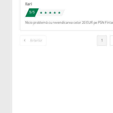
Ilari
5/5
Nicio problemă cu revendicarea celor 20 EUR pe PSN Finlan
Anterior
1