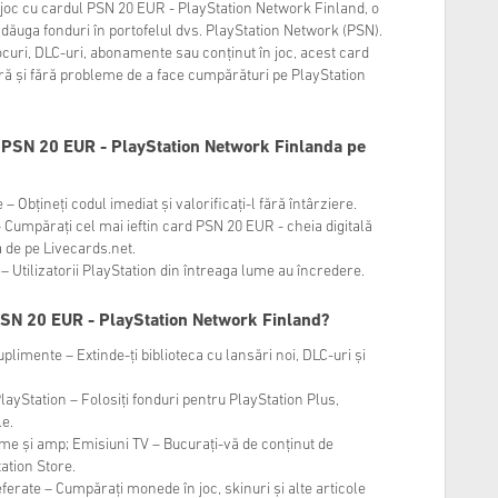
 joc cu cardul PSN 20 EUR - PlayStation Network Finland, o
dăuga fonduri în portofelul dvs. PlayStation Network (PSN).
jocuri, DLC-uri, abonamente sau conținut în joc, acest card
gură și fără probleme de a face cumpărături pe PlayStation
 PSN 20 EUR - PlayStation Network Finlanda pe
– Obțineți codul imediat și valorificați-l fără întârziere.
 Cumpărați cel mai ieftin card PSN 20 EUR - cheia digitală
 de pe Livecards.net.
 Utilizatorii PlayStation din întreaga lume au încredere.
 PSN 20 EUR - PlayStation Network Finland?
plimente – Extinde-ți biblioteca cu lansări noi, DLC-uri și
layStation – Folosiți fonduri pentru PlayStation Plus,
le.
ilme și amp; Emisiuni TV – Bucurați-vă de conținut de
ation Store.
eferate – Cumpărați monede în joc, skinuri și alte articole