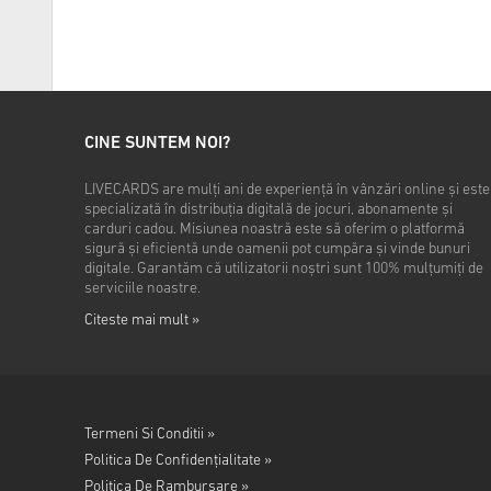
CINE SUNTEM NOI?
LIVECARDS are mulți ani de experiență în vânzări online și este
specializată în distribuția digitală de jocuri, abonamente și
carduri cadou. Misiunea noastră este să oferim o platformă
sigură și eficientă unde oamenii pot cumpăra și vinde bunuri
digitale. Garantăm că utilizatorii noștri sunt 100% mulțumiți de
serviciile noastre.
Citeste mai mult »
Termeni Si Conditii »
Politica De Confidențialitate »
Politica De Rambursare »