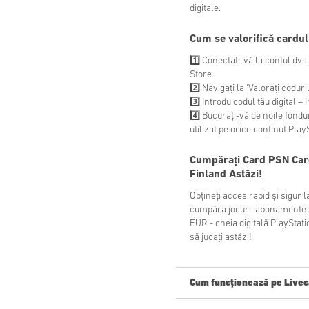
digitale.
Cum se valorifică cardu
1️⃣ Conectați-vă la contul dvs
Store.
2️⃣ Navigați la ‘Valorați codur
3️⃣ Introdu codul tău digital 
4️⃣ Bucurați-vă de noile fondu
utilizat pe orice conținut Play
Cumpărați
Card PSN Car
Finland
Astăzi!
Obțineți acces rapid și sigur l
cumpăra jocuri, abonamente și
EUR - cheia digitală PlayStat
să jucați astăzi!
Cum funcționează pe Livec