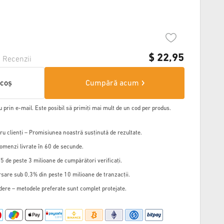
$
22,95
1
Recenzii
 coș
Cumpără acum
u prin e-mail. Este posibil să primiți mai mult de un cod per produs.
u clienți – Promisiunea noastră susținută de rezultate.
omenzi livrate în 60 de secunde.
5 de peste 3 milioane de cumpărători verificați.
sare sub 0,3% din peste 10 milioane de tranzacții.
edere – metodele preferate sunt complet protejate.