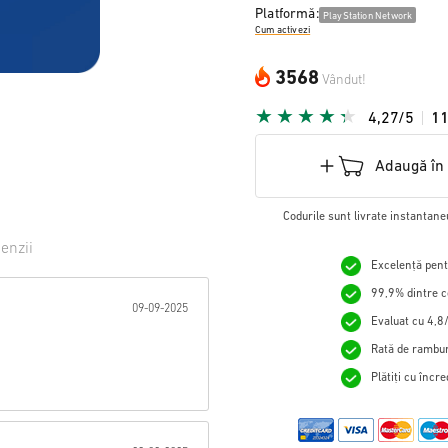
Platformă:
PlayStation Network
Cum activezi
3568
Vândut!
4,27/5
1
Adaugă în
Codurile sunt livrate instantane
enzii
Excelență pentr
tă:
99,9% dintre c
09-09-2025
Evaluat cu 4,8/
Rată de rambur
Plătiți cu încr