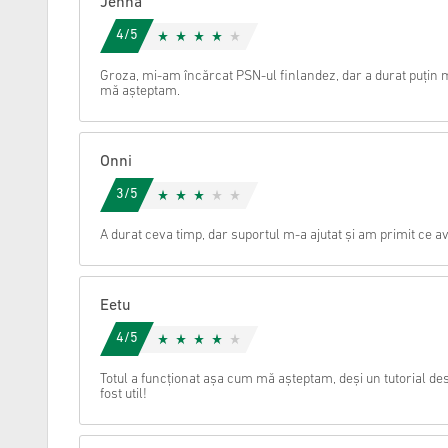
Jenna
4/5
Anulare
Groza, mi-am încărcat PSN-ul finlandez, dar a durat puțin 
mă așteptam.
Onni
3/5
A durat ceva timp, dar suportul m-a ajutat și am primit ce
Eetu
4/5
Totul a funcționat așa cum mă așteptam, deși un tutorial d
fost util!