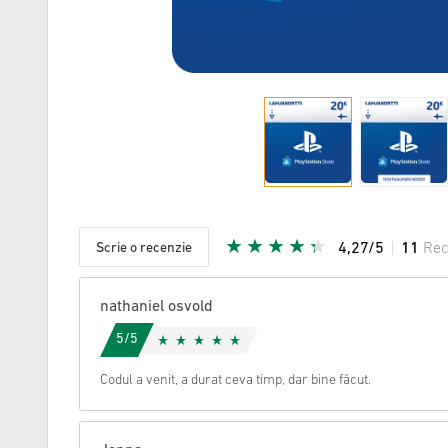
Scrie o recenzie
4,27/5
11
Rec
Steaua da
nathaniel osvold
5/5
Codul a venit, a durat ceva timp, dar bine făcut.