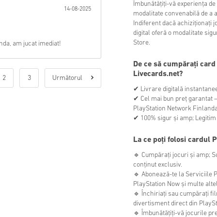
Îmbunătățiți-vă experiența de
14-08-2025
modalitate convenabilă de a a
Indiferent dacă achiziționați 
digital oferă o modalitate si
Store.
da, am jucat imediat!
De ce să cumpărați card
Livecards.net?
2
3
Următorul
✔ Livrare digitală instantanee 
✔ Cel mai bun preț garantat –
PlayStation Network Finlanda
✔ 100% sigur și amp; Legitim –
La ce poți folosi cardul
🔹 Cumpărați jocuri și amp; Su
conținut exclusiv.
🔹 Abonează-te la Serviciile P
PlayStation Now și multe alte
🔹 Închiriați sau cumpărați f
divertisment direct din PlaySt
🔹 Îmbunătățiți-vă jocurile pr