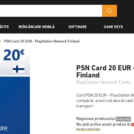
ĂTITE
REÎNCĂRCARE MOBILĂ
SOFTWARE
GAME KEYS
PSN Card 20 EUR - PlayStation Network Finland
PSN Card 20 EUR 
Finland
PlayStation Network Cards
Card PSN 20 EUR - PlayStation Ne
cumpărat, acest cod descărcabil va
transport.
Regiunea produsului:
FINLAND
Nu poți activa acest produs în
Verifică restricțiile