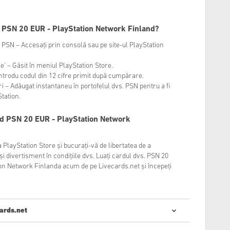
l PSN 20 EUR - PlayStation Network Finland?
. PSN – Accesați prin consolă sau pe site-ul PlayStation
ile’ – Găsit în meniul PlayStation Store.
– Introdu codul din 12 cifre primit după cumpărare.
ri – Adăugat instantaneu în portofelul dvs. PSN pentru a fi
Station.
d PSN 20 EUR - PlayStation Network
a PlayStation Store și bucurați-vă de libertatea de a
 divertisment în condițiile dvs. Luați cardul dvs. PSN 20
ion Network Finlanda acum de pe Livecards.net și începeți
ards.net