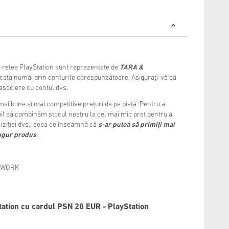
e rețea PlayStation sunt reprezentate de
TARA &
ificată numai prin conturile corespunzătoare. Asigurați-vă că
 asociere cu contul dvs.
ai bune și mai competitive prețuri de pe piață. Pentru a
ibil să combinăm stocul nostru la cel mai mic preț pentru a
iziției dvs., ceea ce înseamnă că
s-ar putea să primiți mai
ingur produs
.
TWORK
tation cu cardul PSN 20 EUR - PlayStation