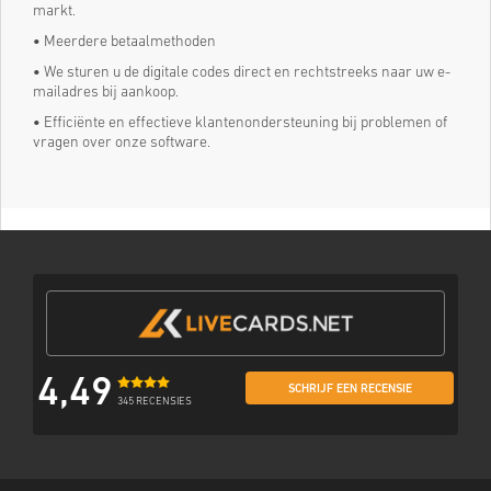
markt.
•
Meerdere betaalmethoden
•
We sturen u de digitale codes direct en rechtstreeks naar uw e-
mailadres bij aankoop.
•
Efficiënte en effectieve klantenondersteuning bij problemen of
vragen over onze software.
4,49
SCHRIJF EEN RECENSIE
345 RECENSIES