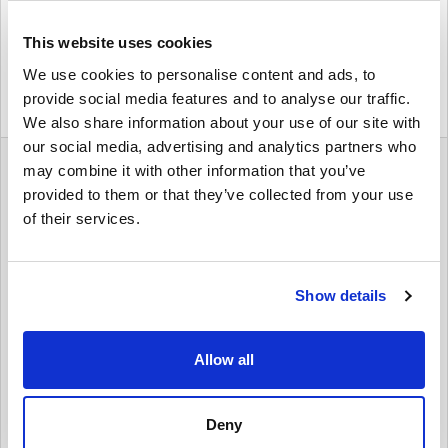
$ 68,95
This website uses cookies
We use cookies to personalise content and ads, to
Details
provide social media features and to analyse our traffic.
1
2
3
We also share information about your use of our site with
our social media, advertising and analytics partners who
may combine it with other information that you’ve
PlayStation (PS) Plus Essential
provided to them or that they’ve collected from your use
of their services.
PlayStation Plus (PS Plus) is een abonnementsservice die je
bestaande gratis PlayStation Network (PSN)-account verbetert.
Een PS Plus-lidmaatschap geeft je toegang tot exclusieve functies
en voordelen op je PlayStation 4-, PlayStation 3- en PSP-
systemen, waaronder: - Instant Game Collection: download en
Show details
speel een selectie van geweldige games zo vaak als je wilt, zolang
je hebt een actief lidmaatschap. - Exclusieve kortingen: ontvang
speciale aanbiedingen voor PlayStation Store-games en add-ons.
Allow all
- Online multiplayer op PS4: speel online met vrienden in
multiplayer-games, of neem deel aan feestjes en voicechat. Als
PlayStation Plus nieuw voor je is, vind je in dit bericht alle
informatie die je nodig hebt om aan de slag te gaan.
Deny
Wat is PlayStation (PS) Plus Essential?